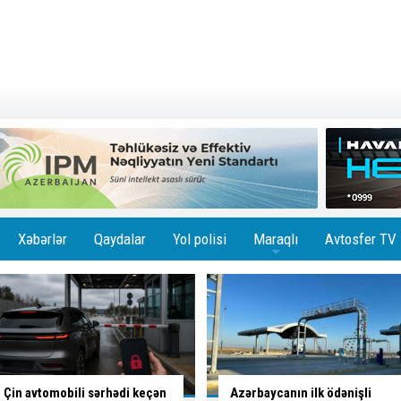
Xəbərlər
Qaydalar
Yol polisi
Maraqlı
Avtosfer TV
+
Azərbaycanın ilk ödənişli
Bakıda
altı marşrutun