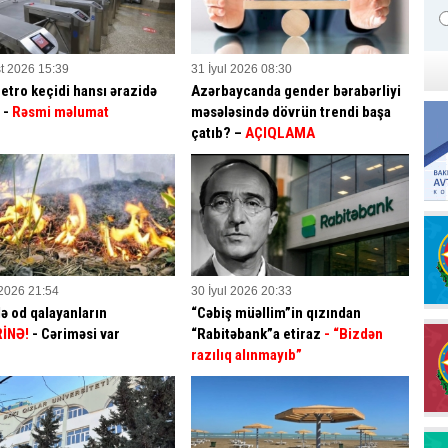
t 2026 15:39
31 İyul 2026 08:30
etro keçidi hansı ərazidə
Azərbaycanda gender bərabərliyi
? -
Rəsmi məlumat
məsələsində dövrün trendi başa
çatıb? –
AÇIQLAMA
 2026 21:54
30 İyul 2026 20:33
ə od qalayanların
“Cəbiş müəllim”in qızından
İNƏ!
- Cəriməsi var
“Rabitəbank”a etiraz
- “Bizdən
razılıq alınmayıb”