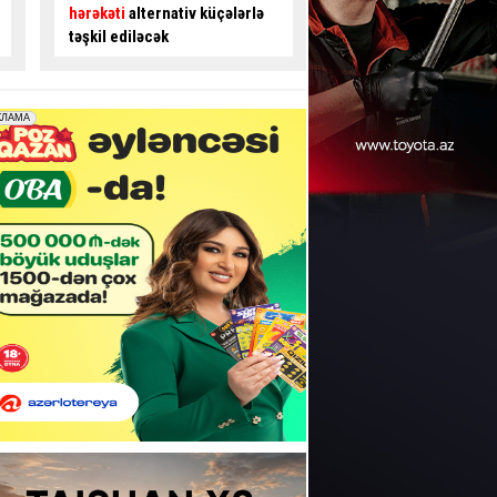
gedənlərdən ödəniş alınır? -
avtobus sürücüsü ilə
İDDİA
- VİDEO
mübahisə etdi
- VİD