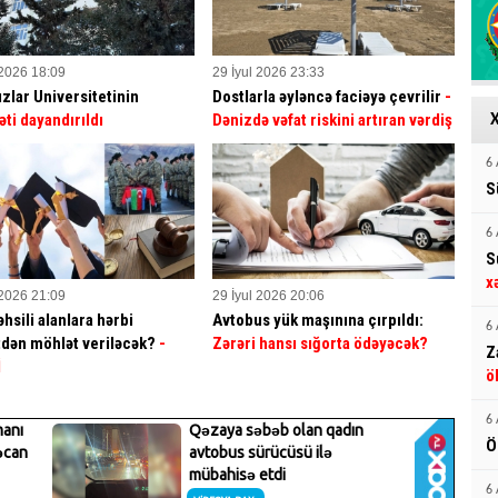
 2026 18:09
29 İyul 2026 23:33
ızlar Universitetinin
Dostlarla əyləncə faciəyə çevrilir
-
əti dayandırıldı
Dənizdə vəfat riskini artıran vərdiş
6 
S
6 
S
x
 2026 21:09
29 İyul 2026 20:06
hsili alanlara hərbi
Avtobus yük maşınına çırpıldı:
6 
dən möhlət veriləcək?
-
Zərəri hansı sığorta ödəyəcək?
Z
İ
ö
6 
Ö
6 