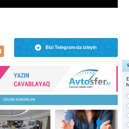
Bizi Telegram-da izləyin
E
h
DİGƏR XƏBƏRLƏR