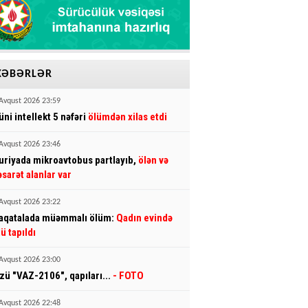
XƏBƏRLƏR
Avqust 2026 23:59
üni intellekt 5 nəfəri
ölümdən xilas etdi
Avqust 2026 23:46
uriyada mikroavtobus partlayıb,
ölən və
əsarət alanlar var
Avqust 2026 23:22
aqatalada müəmmalı ölüm:
Qadın evində
lü tapıldı
Avqust 2026 23:00
zü "VAZ-2106", qapıları...
- FOTO
Avqust 2026 22:48