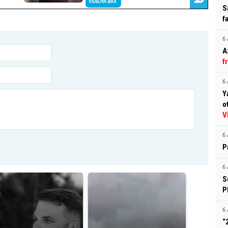
S
f
6 
A
f
6 
Y
o
V
6 
P
6 
S
P
6 
“