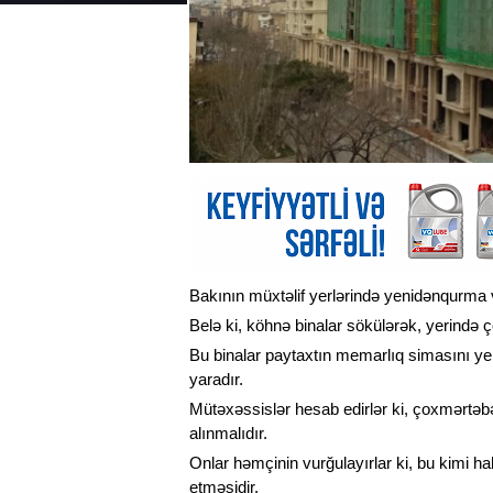
Bakının müxtəlif yerlərində yenidənqurma və t
Belə ki, köhnə binalar sökülərək, yerində çox
Bu binalar paytaxtın memarlıq simasını yen
yaradır.
Mütəxəssislər hesab edirlər ki, çoxmərtəbəl
alınmalıdır.
Onlar həmçinin vurğulayırlar ki, bu kimi h
etməsidir.