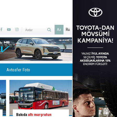
Az
Ru
Avtosfer Foto
İlisuda Ramramay şəlaləsinə
Qəzaya səbəb olan q