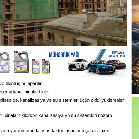
ikinti işləri aparılır.
mərtəbəli binalar tikilir.
iləsə də, kanalizasiya və su sistemləri üçün ciddi yükləmələr
i binalar tikilərkən kanalizasiya və su sistemləri nəzərə
alların yaranmasında əsas faktor insanların şəhərə axın