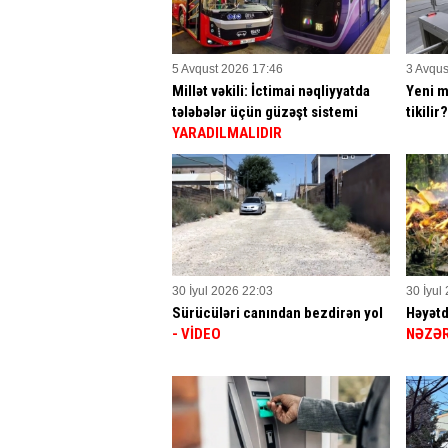
5 Avqust 2026 17:46
3 Avqus
Millət vəkili: İctimai nəqliyyatda
Yeni m
tələbələr üçün güzəşt sistemi
tikilir
YARADILMALIDIR
30 İyul 2026 22:03
30 İyul
Sürücüləri canından bezdirən yol
Həyətd
- VİDEO
NƏZƏR