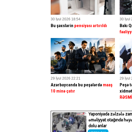
30 İyul 2026 18:54
30 İyul
Bu şəxslərin
pensiyası artırıldı
Bakı Q
fəaliyy
29 İyul 2026 22:21
29 İyul
Azərbaycanda bu peşələrdə
maaş
Peşə tə
10 minə çatır
xidmət
RƏSM