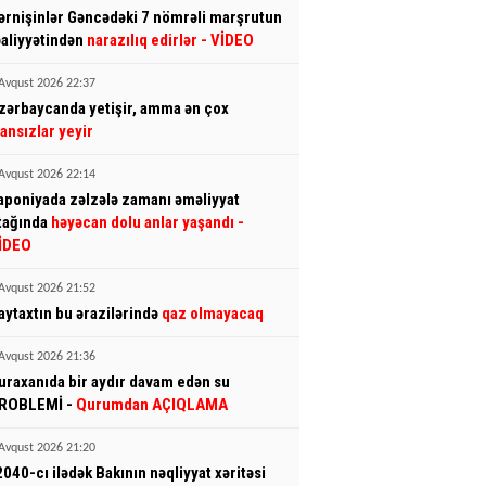
ərnişinlər Gəncədəki 7 nömrəli marşrutun
əaliyyətindən
narazılıq edirlər
- VİDEO
Avqust 2026 22:37
zərbaycanda yetişir, amma ən çox
ransızlar yeyir
Avqust 2026 22:14
aponiyada zəlzələ zamanı əməliyyat
tağında
həyəcan dolu anlar yaşandı
-
İDEO
Avqust 2026 21:52
aytaxtın bu ərazilərində
qaz olmayacaq
Avqust 2026 21:36
uraxanıda bir aydır davam edən su
ROBLEMİ -
Qurumdan AÇIQLAMA
Avqust 2026 21:20
2040-cı ilədək Bakının nəqliyyat xəritəsi