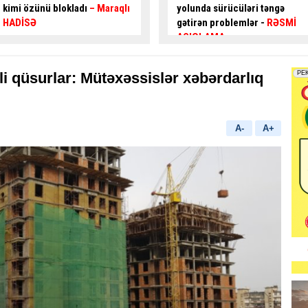
yolunda sürücüləri təngə
hərəkəti
alternativ küçələrlə
gətirən problemlər -
RƏSMİ
təşkil ediləcək
AÇIQLAMA
zli qüsurlar: Mütəxəssislər xəbərdarlıq
A-
A+