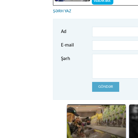
ŞƏRH YAZ
Ad
E-mail
Şərh
GÖNDƏR