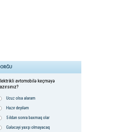
SORĞU
lektrikli avtomobilə keçməyə
azırsınız?
Ucuz olsa alaram
Hazır deyiləm
5 ildən sonra baxmaq olar
Gələcəyi yaxşı olmayacaq