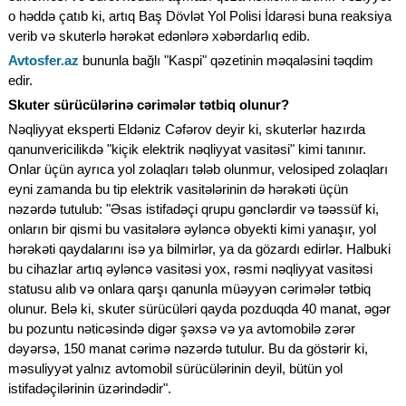
o həddə çatıb ki, artıq Baş Dövlət Yol Polisi İdarəsi buna reaksiya
verib və skuterlə hərəkət edənlərə xəbərdarlıq edib.
Avtosfer.az
bununla bağlı "Kaspi" qəzetinin məqaləsini təqdim
edir.
Skuter sürücülərinə cərimələr tətbiq olunur?
Nəqliyyat eksperti Eldəniz Cəfərov deyir ki, skuterlər hazırda
qanunvericilikdə "kiçik elektrik nəqliyyat vasitəsi" kimi tanınır.
Onlar üçün ayrıca yol zolaqları tələb olunmur, velosiped zolaqları
eyni zamanda bu tip elektrik vasitələrinin də hərəkəti üçün
nəzərdə tutulub: "Əsas istifadəçi qrupu gənclərdir və təəssüf ki,
onların bir qismi bu vasitələrə əyləncə obyekti kimi yanaşır, yol
hərəkəti qaydalarını isə ya bilmirlər, ya da gözardı edirlər. Halbuki
bu cihazlar artıq əyləncə vasitəsi yox, rəsmi nəqliyyat vasitəsi
statusu alıb və onlara qarşı qanunla müəyyən cərimələr tətbiq
olunur. Belə ki, skuter sürücüləri qayda pozduqda 40 manat, əgər
bu pozuntu nəticəsində digər şəxsə və ya avtomobilə zərər
dəyərsə, 150 manat cərimə nəzərdə tutulur. Bu da göstərir ki,
məsuliyyət yalnız avtomobil sürücülərinin deyil, bütün yol
istifadəçilərinin üzərindədir".