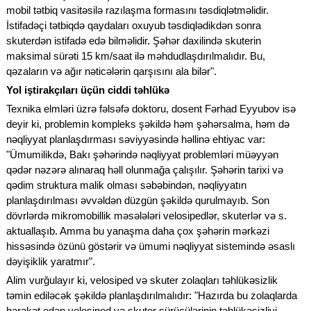
mobil tətbiq vasitəsilə razılaşma formasını təsdiqlətməlidir.
İstifadəçi tətbiqdə qaydaları oxuyub təsdiqlədikdən sonra
skuterdən istifadə edə bilməlidir. Şəhər daxilində skuterin
maksimal sürəti 15 km/saat ilə məhdudlaşdırılmalıdır. Bu,
qəzaların və ağır nəticələrin qarşısını ala bilər".
Yol iştirakçıları üçün ciddi təhlükə
Texnika elmləri üzrə fəlsəfə doktoru, dosent Fərhad Eyyubov isə
deyir ki, problemin kompleks şəkildə həm şəhərsalma, həm də
nəqliyyat planlaşdırması səviyyəsində həllinə ehtiyac var:
"Ümumilikdə, Bakı şəhərində nəqliyyat problemləri müəyyən
qədər nəzərə alınaraq həll olunmağa çalışılır. Şəhərin tarixi və
qədim struktura malik olması səbəbindən, nəqliyyatın
planlaşdırılması əvvəldən düzgün şəkildə qurulmayıb. Son
dövrlərdə mikromobillik məsələləri velosipedlər, skuterlər və s.
aktuallaşıb. Amma bu yanaşma daha çox şəhərin mərkəzi
hissəsində özünü göstərir və ümumi nəqliyyat sistemində əsaslı
dəyişiklik yaratmır".
Alim vurğulayır ki, velosiped və skuter zolaqları təhlükəsizlik
təmin ediləcək şəkildə planlaşdırılmalıdır: "Hazırda bu zolaqlarda
hərəkət edən velosiped və skuter sürücülərinin təhlükəsizliyi