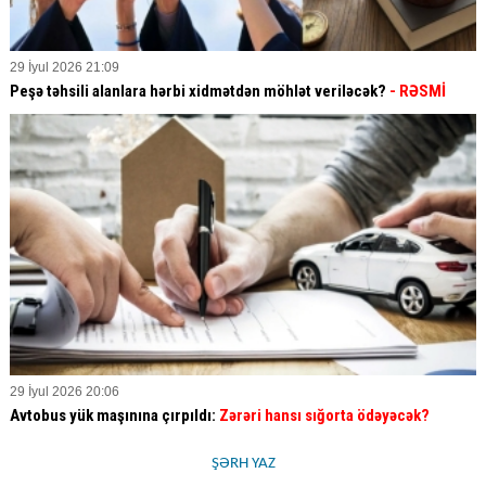
29 İyul 2026 21:09
Peşə təhsili alanlara hərbi xidmətdən möhlət veriləcək?
- RƏSMİ
29 İyul 2026 20:06
Avtobus yük maşınına çırpıldı:
Zərəri hansı sığorta ödəyəcək?
ŞƏRH YAZ