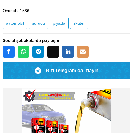
Oxunub
: 1586
avtomobil
sürücü
piyada
skuter
Sosial şəbəkələrdə paylaşın
Bizi Telegram-da izləyin