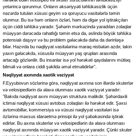
yetərincə qorunmur. Onların əksəriyyəti təhlükəsizlik üçün
nəzərdə tutulan xüsusi geyim və qoruyucu vasitələrlə təmin
olunmur. Bu isə həm onların özləri, həm də digər yol iştirakçıları
üçün ciddi təhlükə yaradır. Şəhərin mərkəzində yaradılan zolaqlar
müəyyən dərəcədə rahatlığı təmin etsə da, əslində böyük təhlükə
potensialı daşıyır və bu problem gələcəkdə daha da dərinləşə
bilər. Hazırda bu nəqliyyat vasitələrinə maraq nisbətən azdır, lakin
yaxın gələcəkdə, xüsusilə müəyyən yaş qrupları arasında
artacağı gözlənilir. Bu insanlar isə yol hərəkəti qaydalarını mütləq
bilməli və onlara ciddi şəkildə əməl etməlidirlər".
Nəqliyyat axınında xaotik vəziyyət
F.Eyyubovun sözlərinə görə, nəqliyyat axınına son illərdə skuterlər
və velosipedlərin də əlavə olunması xaotik vəziyyət yaradır:
"Bakıda nəqliyyat axını müəyyən struktura malikdir. Şəhərdaxili
ictimai nəqliyyat xüsusi avtobus zolaqları ilə hərəkət edir. Şəxsi
avtomobillər, kommersiya və xüsusi nəqliyyat vasitələri isə
özlərinə məxsus idarəetmə prinsipi ilə yol şəbəkəsində iştirak
edirlər. Bu axına skuterlər və velosipedlərin də əlavə olunması
nəqliyyat axınında müəyyən xaotik vəziyyət yaradır. Çünki skuter