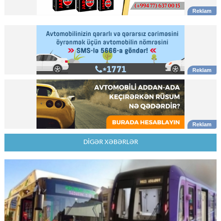
DİGƏR XƏBƏRLƏR