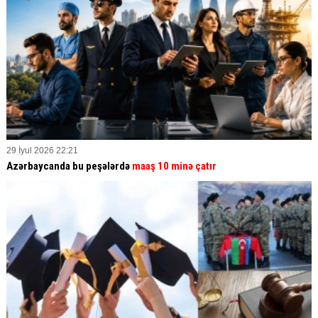
29 İyul 2026 22:21
Azərbaycanda bu peşələrdə
maaş 10 minə çatır