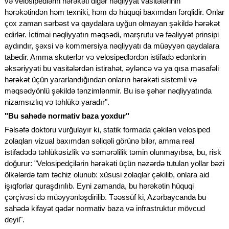
və velosipedlərin hərəkəti digər nəqliyyat vasitələrinin
hərəkətindən həm texniki, həm də hüquqi baxımdan fərqlidir. Onlar
çox zaman sərbəst və qaydalara uyğun olmayan şəkildə hərəkət
edirlər. İctimai nəqliyyatın məqsədi, marşrutu və fəaliyyət prinsipi
aydındır, şəxsi və kommersiya nəqliyyatı da müəyyən qaydalara
tabedir. Amma skuterlər və velosipedlərdən istifadə edənlərin
əksəriyyəti bu vasitələrdən istirahət, əyləncə və ya qısa məsafəli
hərəkət üçün yararlandığından onların hərəkəti sistemli və
məqsədyönlü şəkildə tənzimlənmir. Bu isə şəhər nəqliyyatında
nizamsızlıq və təhlükə yaradır".
"Bu sahədə normativ baza yoxdur"
Fəlsəfə doktoru vurğulayır ki, statik formada çəkilən velosiped
zolaqları vizual baxımdan səliqəli görünə bilər, amma real
istifadədə təhlükəsizlik və səmərəlilik təmin olunmayıbsa, bu, risk
doğurur: "Velosipedçilərin hərəkəti üçün nəzərdə tutulan yollar bəzi
ölkələrdə tam təchiz olunub: xüsusi zolaqlar çəkilib, onlara aid
işıqforlar quraşdırılıb. Eyni zamanda, bu hərəkətin hüquqi
çərçivəsi də müəyyənləşdirilib. Təəssüf ki, Azərbaycanda bu
sahədə kifayət qədər normativ baza və infrastruktur mövcud
deyil".