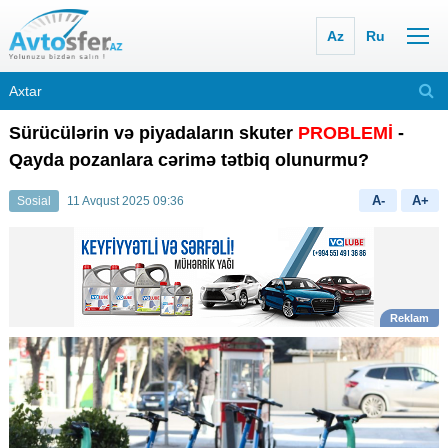
Az
Ru
Sürücülərin və piyadaların skuter
PROBLEMİ
-
Qayda pozanlara cərimə tətbiq olunurmu?
A-
A+
Sosial
11 Avqust 2025 09:36