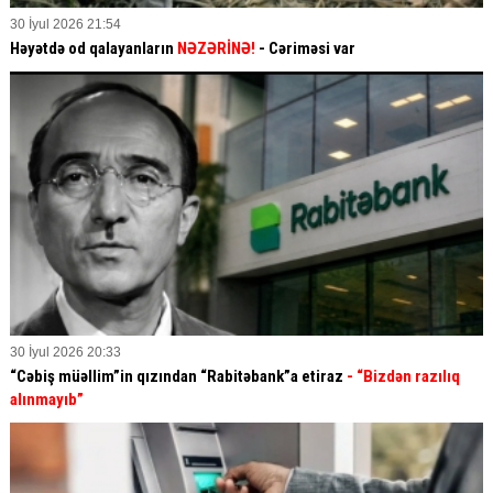
30 İyul 2026 21:54
Həyətdə od qalayanların
NƏZƏRİNƏ!
- Cəriməsi var
30 İyul 2026 20:33
“Cəbiş müəllim”in qızından “Rabitəbank”a etiraz
- “Bizdən razılıq
alınmayıb”