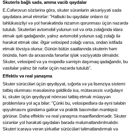
Skuterlə bağlı sadə, amma vacib qaydalar
E.Cəfərovun sözlərinə görə, skuter sürənlərin əksəriyyəti sadə
qaydalara əməl etmirlər: "Halbuki bu qaydalar onların öz
təhlükəsizliyi və yol hərəkətində nizamın qorunması üçün nəzərdə
tutulub. Skuterləri avtomobil yolunun sol və orta zolağında idarə
etmək qəti qadağandır, yalnız avtomobil yolunun sağ zolağı ilə
hərəkət etmək olar. Əgər velosiped zolağı varsa, ondan istifadə
etmək tövsiyə olunur. Günün bütün saatlarında skuterin həm
önündə, həm də arxasında fənərlər işlək vəziyyətdə olmalıdır.
Skuter, velosiped və ya mopedlə sərnişin daşımaq qadağandır, bu
vasitələr yalnız bir nəfər üçün nəzərdə tutulub".
Effektiv və real yanaşma
Skuter sürücüləri üçün qeydiyyat, sığorta və ya lisenziya sistemi
tətbiq olunması məsələsinə gəldikdə isə, mütəxəssis vurğulayır
ki, skuter üçün qeydiyyat nömrəsi tətbiq etmək müəyyən
problemlərə yol aça bilər: "Çünki bu, velosipedlərə də eyni tələbin
qoyulmasını gündəmə gətirər və praktik baxımdan məntiqsiz
görünər. Daha effektiv və real yanaşma maarifləndirmədir. Skuter
sürənlər yol hərəkəti qaydaları barədə məlumatlandırılmalıdır.
Skuteri icarəyə verən şirkətlər sürücüləri təlimatlandırmalı və