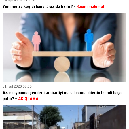
3 Avqust 2026 15:39
Yeni metro keçidi hansı ərazidə tikilir? -
Rəsmi məlumat
31 İyul 2026 08:30
Azərbaycanda gender bərabərliyi məsələsində dövrün trendi başa
çatıb? –
AÇIQLAMA