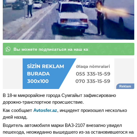
В
ы
м
о
ж
е
т
е
|
В 18-м микрорайоне города Сумгайыт зафиксировано
дорожно-транспортное происшествие.
Как сообщает
Avtosfer.az
, инцидент произошел несколько
дней назад.
Водитель автомобиля марки ВАЗ-2107 внезапно увидел
пешехода, неожиданно вышедшего из-за остановившегося на