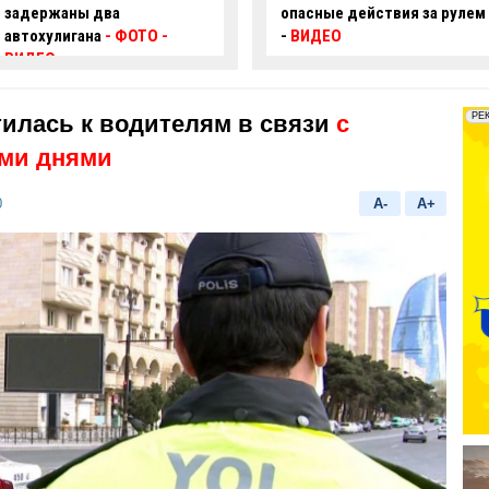
опасные действия за рулем
произошло смертельное
-
ВИДЕО
ДТП:
есть погибший и
пострадавший
илась к водителям в связи
с
ми днями
0
A-
A+