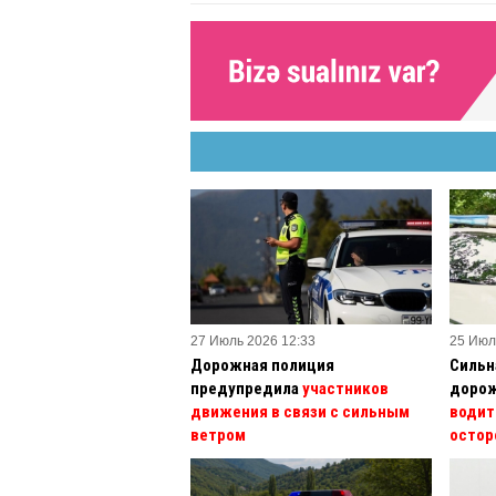
27 Июль 2026 12:33
25 Июл
Дорожная полиция
Сильн
предупредила
участников
дорож
движения в связи с сильным
водит
ветром
осто