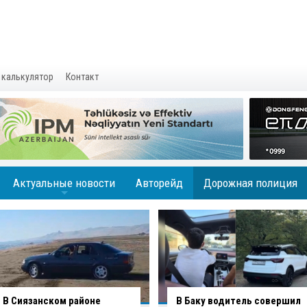
 калькулятор
Контакт
Актуальные новости
Авторейд
Дорожная полиция
+
В Баку водитель совершил
В Агджабединском районе