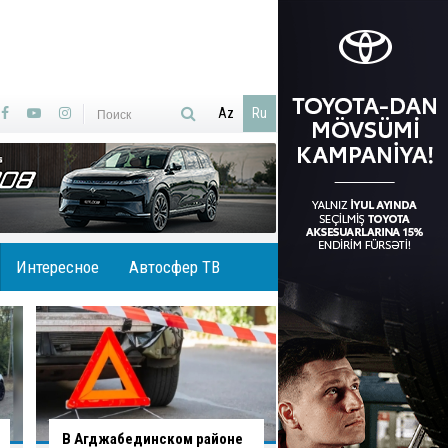
Az
Ru
Интересное
Автосфер ТВ
В Хырдалане обрушился
В Гаджигабуле гру