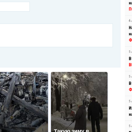
н
П
6 
Н
н
Ф
5 
В
В
5 
В
Ф
5 
И
н
5 
Такую зиму в