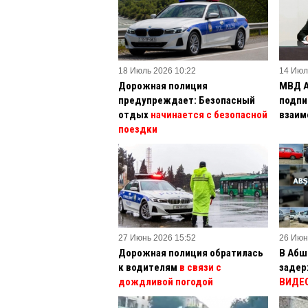
18 Июль 2026 10:22
14 Июл
Дорожная полиция
МВД А
предупреждает: Безопасный
подпи
отдых
начинается с безопасной
взаим
поездки
27 Июнь 2026 15:52
26 Июн
Дорожная полиция обратилась
В Абш
к водителям
в связи с
задер
дождливой погодой
ВИДЕ