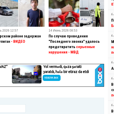
0
6 
П
Б
ь 2026 12:57
14 Июнь 2026 08:53
арском районе задержан
По случаю проведения
6 
улиган
- ВИДЕО
"Последнего звонка" удалось
М
предотвратить
серьезные
н
нарушения - МВД
п
6 
А
6 
В
с
п
6 
В