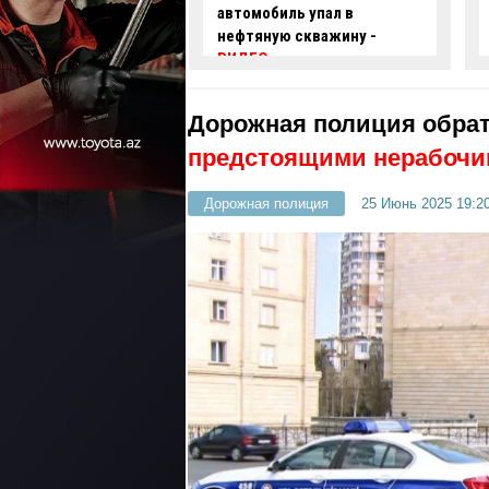
иль упал в
задержаны два
ю скважину -
автохулигана
- ФОТО
-
ВИДЕО
Дорожная полиция обрат
предстоящими нерабочи
Дорожная полиция
25 Июнь 2025 19:2