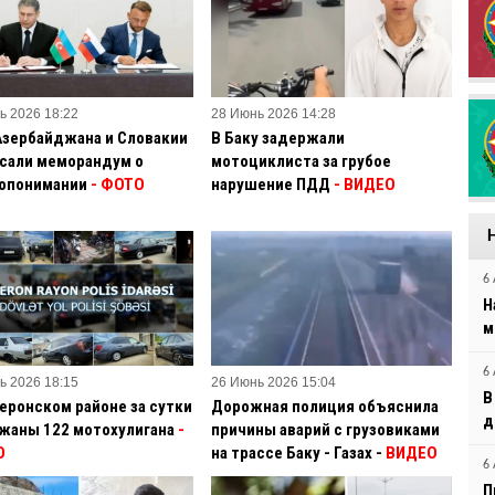
ь 2026 18:22
28 Июнь 2026 14:28
зербайджана и Словакии
В Баку задержали
сали меморандум о
мотоциклиста за грубое
опонимании
- ФОТО
нарушение ПДД
- ВИДЕО
6 
Н
м
6 
ь 2026 18:15
26 Июнь 2026 15:04
В
еронском районе за сутки
Дорожная полиция объяснила
д
жаны 122 мотохулигана
-
причины аварий с грузовиками
О
на трассе Баку - Газах -
ВИДЕО
6 
П