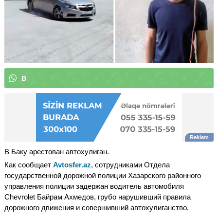
В
ы
м
о
ж
е
т
е
п
о
д
п
и
с
а
т
ь
с
я
|
В Баку арестован автохулиган.
Как сообщает
Avtosfer.az
, сотрудниками Отдела
государственной дорожной полиции Хазарского районного
управления полиции задержан водитель автомобиля
Chevrolet Байрам Ахмедов, грубо нарушивший правила
дорожного движения и совершивший автохулиганство.