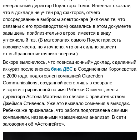
генеральный директор Поулстара Томас Ингенлат сказали,
что в докладе не учтён ряд факторов, отчего
опосредованные выбросы электрокара (включая те, что
связаны с его производством) оказались в этом документе
завышены приблизительно втрое, имеется в виду
углекислый газ. (В материалах самого Поулстара есть
похожие числа, но уточнено, что они сильно зависит
от выбранного источника энергии.)
Вскоре выяснилось, что «сенсационный» доклад, сделанный
аккурат после анонса
бана ДВС
в Соединённом Королевства
с 2030 года, подготовлен компанией Clarendon
Communications, созданной всего лишь в феврале
и зарегистрированной на имя Ребекки Стивенс, жены
директора Астона Мартина по связям с правительством
Джеймса Стивенса. Уже это вызвало сомнения в выводах.
Ребекка же призналась, что работа подготовлена самими
компаниями, названными «заказчиками анализа». В сети
заговорили об «Астонгейте».