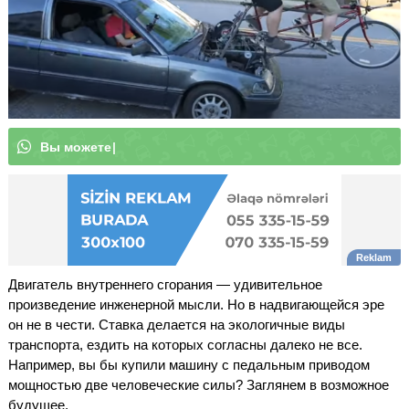
В
ы
м
о
ж
е
т
е
п
о
д
п
и
с
а
т
ь
с
я
н
а
н
а
ш
к
а
|
Двигатель внутреннего сгорания — удивительное
произведение инженерной мысли. Но в надвигающейся эре
он не в чести. Ставка делается на экологичные виды
транспорта, ездить на которых согласны далеко не все.
Например, вы бы купили машину с педальным приводом
мощностью две человеческие силы? Заглянем в возможное
будущее.