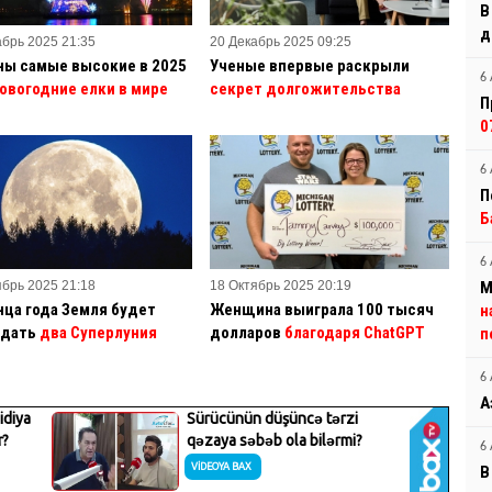
В
д
абрь 2025 21:35
20 Декабрь 2025 09:25
ны самые высокие в 2025
Ученые впервые раскрыли
6 
овогодние елки в мире
секрет долгожительства
П
0
6 
П
Б
6 
ябрь 2025 21:18
18 Октябрь 2025 20:19
М
нца года Земля будет
Женщина выиграла 100 тысяч
н
дать
два Суперлуния
долларов
благодаря ChatGPT
п
6 
А
6 
В