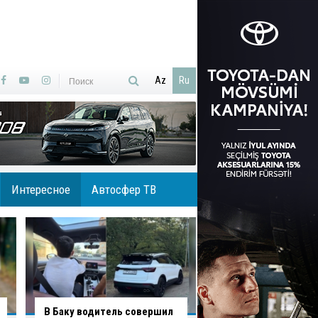
Az
Ru
Интересное
Автосфер ТВ
В Агджабединском районе
В Хырдалане обру