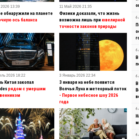
о
 2026 13:39
11 Май 2026 21:35
е обнаружили на планете
Физики доказали, что жизнь
6 
очную ось баланса
возможна лишь при
ювелирной
П
точности законов природы
о
г
6 
В
п
ель 2026 18:22
3 Январь 2026 22:34
6 
ь Китая закопал
3 января на небе появится
В
des
рядом с умершим
Волчья Луна и метеорный поток
B
венником
- Первое небесное шоу 2026
в
года
6 
Н
м
6 