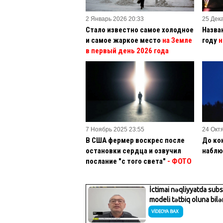
2 Январь 2026 20:33
25 Дек
Стало известно самое холодное
Назва
и самое жаркое место
на Земле
году
н
в первый день 2026 года
7 Ноябрь 2025 23:55
24 Окт
В США фермер воскрес после
До ко
остановки сердца и озвучил
наблю
послание "с того света"
- ФОТО