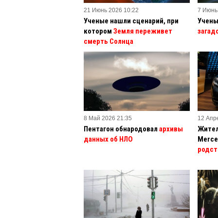
21 Июнь 2026 10:22
7 Июнь
Ученые нашли сценарий, при
Учены
котором
Земля переживет
загад
смерть Солнца
8 Май 2026 21:35
12 Апр
Пентагон обнародовал
архивы
Жител
данных об НЛО
Merce
родст