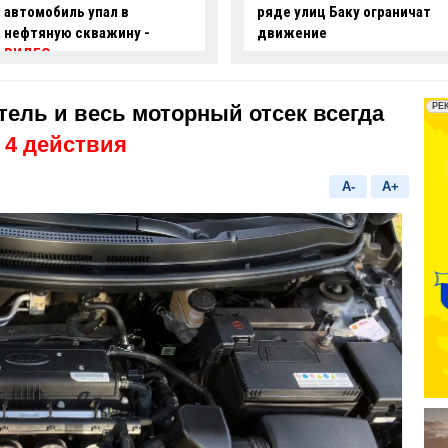
ряде улиц Баку ограничат
опасные действия за рулем
движение
-
ВИДЕО
тель и весь моторный отсек всегда
 4 действия
A-
A+