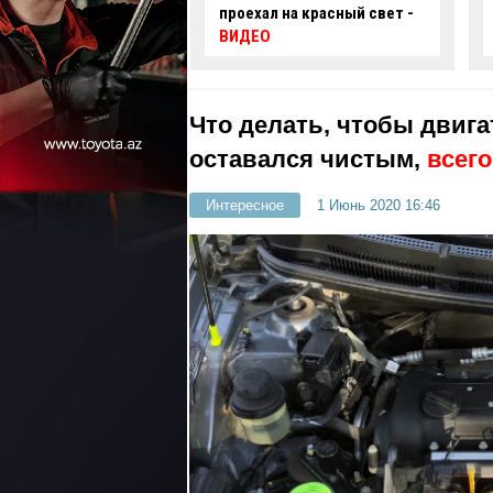
 на красный свет -
автомобиль упал в
нефтяную скважину -
ВИДЕО
Что делать, чтобы двига
оставался чистым,
всего
Интересное
1 Июнь 2020 16:46