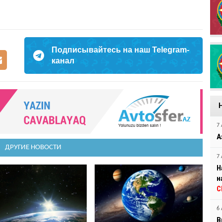
Подписывайтесь на наш Telegram-
канал
7 
А
ДРУГИЕ НОВОСТИ
7 
Н
н
С
6 
В