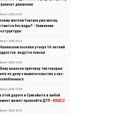
граничат движение
Август 2026 21:45
очему жители Говсана уже месяц
стаются без воды? - Заявление
осструктуры
Август 2026 20:22
 бакинском поселке утонул 16-летний
одросток: ведутся поиски
Август 2026 19:05
 Баку вынесен приговор тиктокерше
eniz по делу о вымогательстве у экс-
озлюбленного
Август 2026 17:00
а этой дороге в Сумгайыте в любой
омент может произойти ДТП -
ВИДЕО
Август 2026 16:32