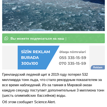
В
ы
м
о
ж
е
т
е
|
Гренландский ледяной щит в 2019 году потерял 532
миллиарда тонн льда, что стало рекордным показателем за
все время наблюдений. Из-за таяния в Мировой океан
каждую секунду поступает дополнительные 3 миллиона тонн
(шесть олимпийских бассейнов) воды.
Об этом сообщает Science Alert.