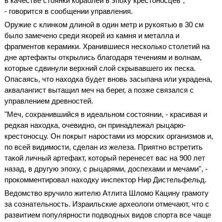
в качестве стоянки кораблей в эпоху крестоносцев",
- говорится в сообщении управления.
Оружие с клинком длиной в один метр и рукоятью в 30 см
было замечено среди якорей из камня и металла и
фрагментов керамики. Хранившиеся несколько столетий на
дне артефакты открылись благодаря течениям и волнам,
которые сдвинули верхний слой скрывавшего их песка.
Опасаясь, что находка будет вновь засыпана или украдена,
аквалангист вытащил меч на берег, а позже связался с
управлением древностей.
"Меч, сохранившийся в идеальном состоянии, - красивая и
редкая находка, очевидно, он принадлежал рыцарю-
крестоносцу. Он покрыт наростами из морских организмов и,
по всей видимости, сделан из железа. Приятно встретить
такой личный артефакт, который перенесет вас на 900 лет
назад, в другую эпоху, с рыцарями, доспехами и мечами", -
прокомментировал находку инспектор Нир Дистельфельд.
Ведомство вручило жителю Атлита Шломо Кацину грамоту
за сознательность. Израильские археологи отмечают, что с
развитием популярности подводных видов спорта все чаще