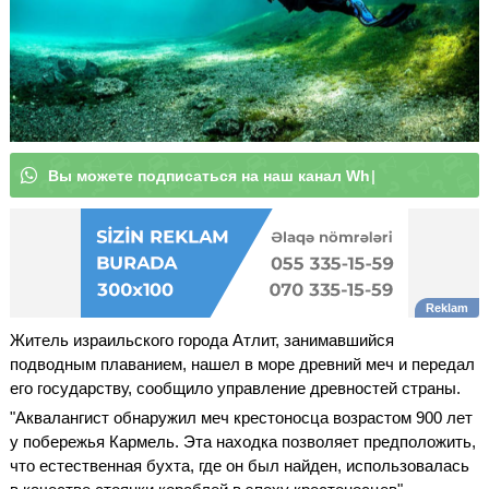
В
ы
м
о
ж
е
т
е
п
о
д
п
и
с
а
т
|
Житель израильского города Атлит, занимавшийся
подводным плаванием, нашел в море древний меч и передал
его государству, сообщило управление древностей страны.
"Аквалангист обнаружил меч крестоносца возрастом 900 лет
у побережья Кармель. Эта находка позволяет предположить,
что естественная бухта, где он был найден, использовалась