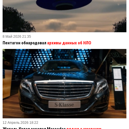
8 Май 2026 21:35
Пентагон обнародовал
архивы данных об НЛО
12 Апрель 2026 18:22
Житель Китая закопал Mercedes
рядом с умершим