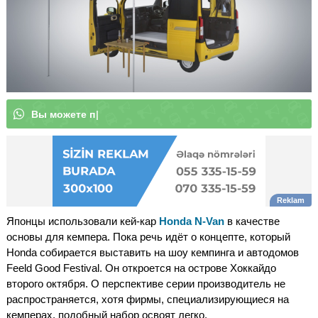
В
ы
м
о
ж
е
т
е
|
Японцы использовали кей-кар
Honda N-Van
в качестве
основы для кемпера. Пока речь идёт о концепте, который
Honda собирается выставить на шоу кемпинга и автодомов
Feeld Good Festival. Он откроется на острове Хоккайдо
второго октября. О перспективе серии производитель не
распространяется, хотя фирмы, специализирующиеся на
кемперах, подобный набор освоят легко.