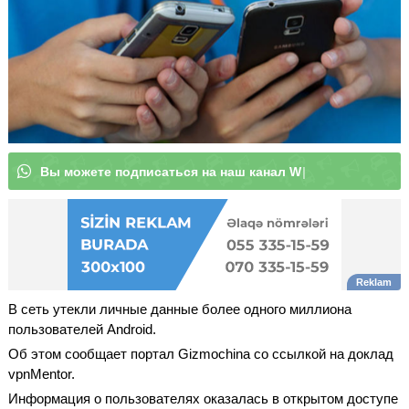
В
ы
м
о
ж
е
т
е
п
о
д
п
и
с
а
т
|
В сеть утекли личные данные более одного миллиона
пользователей Android.
Об этом сообщает портал Gizmochina со ссылкой на доклад
vpnMentor.
Информация о пользователях оказалась в открытом доступе