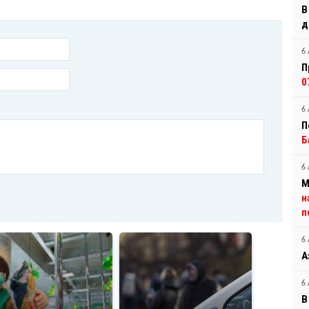
В
д
6 
П
0
6 
П
Б
6 
М
н
п
6 
А
6 
В