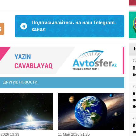
Подписывайтесь на наш Telegram-
канал
7 
В
в
ДРУГИЕ НОВОСТИ
7 
В
п
н
7 
И
с
 2026 13:39
11 Май 2026 21:35