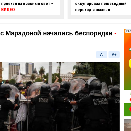
оккупировал пешеходный
ряде улиц Баку ограничат
переход и вызвал
движение
недовольство граждан -
ФОТО
с Марадоной начались беспорядки
-
A-
A+