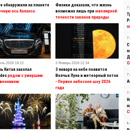
е обнаружили на планете
Физики доказали, что жизнь
7 
очную ось баланса
возможна лишь при
ювелирной
Т
точности законов природы
Р
п
7 
С
п
Д
О
ель 2026 18:22
3 Январь 2026 22:34
ь Китая закопал
3 января на небе появится
des
рядом с умершим
Волчья Луна и метеорный поток
7 
А
венником
- Первое небесное шоу 2026
года
7 
Н
н
С
6 