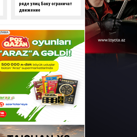
опасные действия за рулем
произошло смерте
-
ВИДЕО
ДТП:
есть погибши
пострадавший