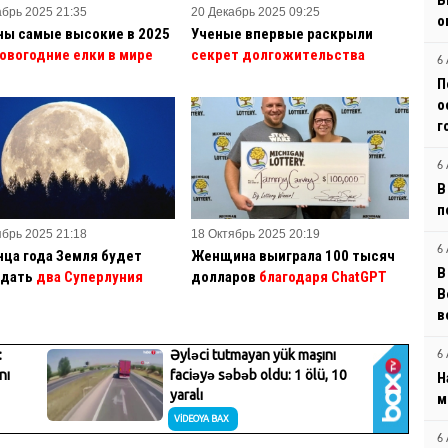
В
абрь 2025 21:35
20 Декабрь 2025 09:25
о
ны самые высокие в 2025
Ученые впервые раскрыли
овогодние елки в мире
секрет долгожительства
6 
П
о
г
6 
В
п
ябрь 2025 21:18
18 Октябрь 2025 20:19
6 
нца года Земля будет
Женщина выиграла 100 тысяч
В
дать
два Суперлуния
долларов
благодаря ChatGPT
B
в
6 
Н
м
6 