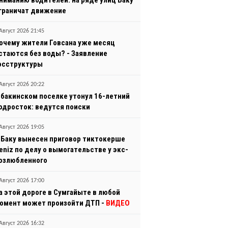
ниманию водителей: на ряде улиц Баку
граничат движение
Август 2026 21:45
очему жители Говсана уже месяц
стаются без воды? - Заявление
осструктуры
Август 2026 20:22
 бакинском поселке утонул 16-летний
одросток: ведутся поиски
Август 2026 19:05
 Баку вынесен приговор тиктокерше
eniz по делу о вымогательстве у экс-
озлюбленного
Август 2026 17:00
а этой дороге в Сумгайыте в любой
омент может произойти ДТП -
ВИДЕО
Август 2026 16:32