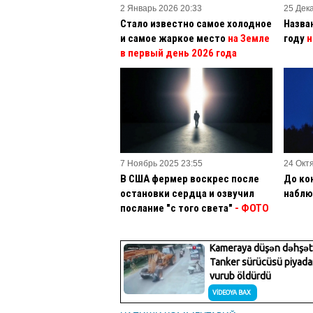
2 Январь 2026 20:33
25 Дек
Стало известно самое холодное
Назва
и самое жаркое место
на Земле
году
н
в первый день 2026 года
7 Ноябрь 2025 23:55
24 Окт
В США фермер воскрес после
До ко
остановки сердца и озвучил
наблю
послание "с того света"
- ФОТО