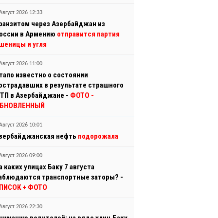
Август 2026 12:33
ранзитом через Азербайджан из
оссии в Армению
отправится партия
шеницы и угля
Август 2026 11:00
тало известно о состоянии
острадавших в результате страшного
ТП в Азербайджане -
ФОТО
-
БНОВЛЕННЫЙ
Август 2026 10:01
зербайджанская нефть
подорожала
Август 2026 09:00
а каких улицах Баку 7 августа
аблюдаются транспортные заторы? -
ПИСОК + ФОТО
Август 2026 22:30