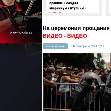
 и создал
проехал на красный свет -
ую ситуацию -
ВИДЕО
На церемонии прощания 
ВИДЕО
- ВИДЕО
Интересное
26 Ноябрь 2020 17:20