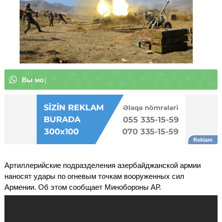
В
ы
м
о
ж
е
т
е
п
о
д
п
и
с
а
т
ь
с
я
н
а
|
Артиллерийские подразделения азербайджанской армии
наносят удары по огневым точкам вооруженных сил
Армении. Об этом сообщает Минобороны АР.