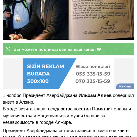
В
ы
м
о
ж
е
т
е
п
о
д
п
и
с
а
т
|
1 ноября Президент Азербайджана
Ильхам Алиев
совершил
визит в Алжир.
В ходе визита глава государства посетил Памятник славы и
мученичества и Национальный музей борцов за
независимость в городе Алжире.
Президент Азербайджана оставил запись в памятной книге