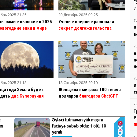
Г
2
абрь 2025 21:35
20 Декабрь 2025 09:25
ны самые высокие в 2025
Ученые впервые раскрыли
7 
В
овогодние елки в мире
секрет долгожительства
в
7 
В
п
н
7 
ябрь 2025 21:18
18 Октябрь 2025 20:19
И
нца года Земля будет
Женщина выиграла 100 тысяч
с
дать
два Суперлуния
долларов
благодаря ChatGPT
7 
Т
Р
п
7 