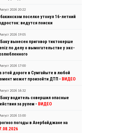
Август 2026 20:22
 бакинском поселке утонул 16-летний
одросток: ведутся поиски
Август 2026 19:05
 Баку вынесен приговор тиктокерше
eniz по делу о вымогательстве у экс-
озлюбленного
Август 2026 17:00
а этой дороге в Сумгайыте в любой
омент может произойти ДТП -
ВИДЕО
Август 2026 16:32
 Баку водитель совершил опасные
ействия за рулем -
ВИДЕО
Август 2026 15:00
рогноз погоды в Азербайджане на
7.08.2026