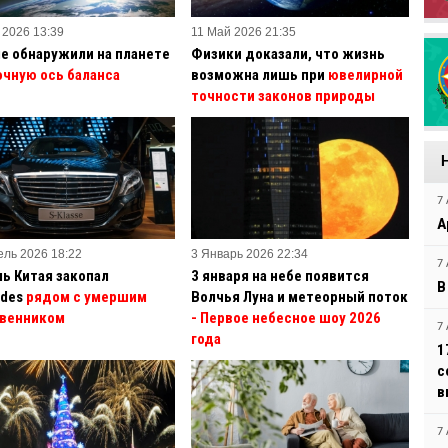
 2026 13:39
11 Май 2026 21:35
е обнаружили на планете
Физики доказали, что жизнь
очную ось баланса
возможна лишь при
ювелирной
точности законов природы
7 
А
ель 2026 18:22
3 Январь 2026 22:34
7 
ь Китая закопал
3 января на небе появится
В
des
рядом с умершим
Волчья Луна и метеорный поток
венником
- Первое небесное шоу 2026
7 
года
1
с
в
7 