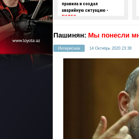
 и создал
проехал на красный свет -
ую ситуацию -
ВИДЕО
Пашинян:
Мы понесли мн
Интересное
14 Октябрь 2020 23:38