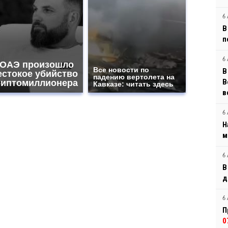
6 
В
п
6 
 ОАЭ произошло
Все новости по
В
естокое убийство
падению вертолета на
B
риптомиллионера
Кавказе: читать здесь
в
6 
Н
м
6 
В
д
6 
П
0