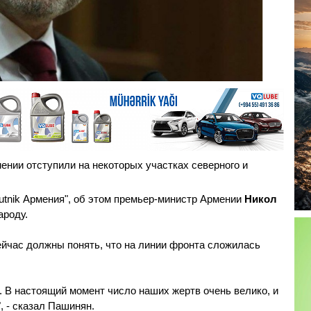
ении отступили на некоторых участках северного и
putnik Армения", об этом премьер-министр Армении
Никол
ароду.
ейчас должны понять, что на линии фронта сложилась
. В настоящий момент число наших жертв очень велико, и
, - сказал Пашинян.