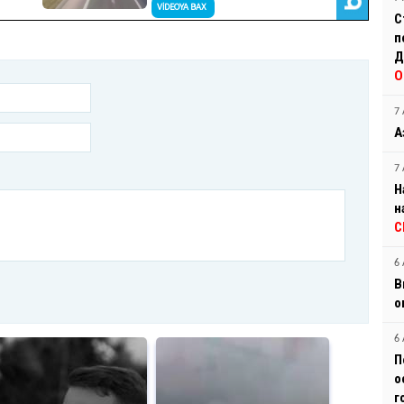
С
п
Д
О
7 
А
7 
Н
н
С
6 
В
о
6 
П
о
г