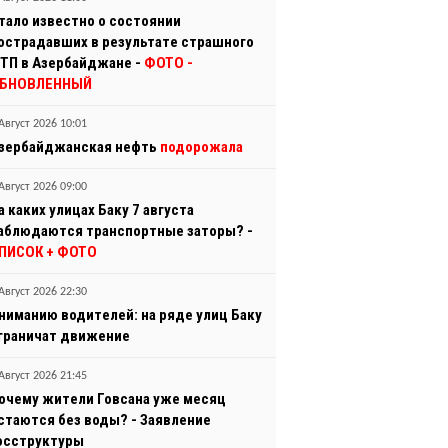
тало известно о состоянии
острадавших в результате страшного
ТП в Азербайджане -
ФОТО
-
БНОВЛЕННЫЙ
Август 2026 10:01
зербайджанская нефть
подорожала
Август 2026 09:00
а каких улицах Баку 7 августа
аблюдаются транспортные заторы? -
ПИСОК + ФОТО
Август 2026 22:30
ниманию водителей: на ряде улиц Баку
граничат движение
Август 2026 21:45
очему жители Говсана уже месяц
стаются без воды? - Заявление
осструктуры