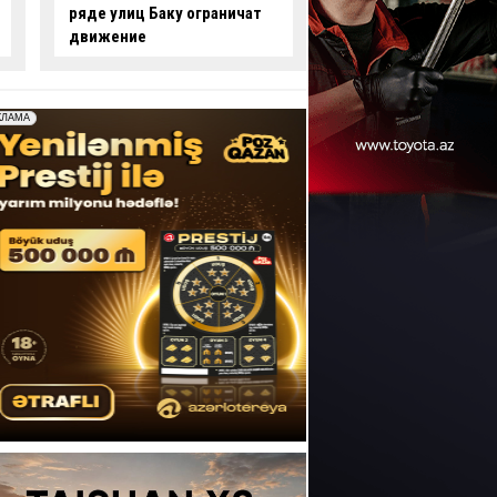
опасные действия за рулем
произошло смерте
-
ВИДЕО
ДТП:
есть погибши
пострадавший