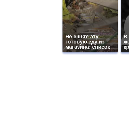
Не ешьте эту
В
готовую еду из
ж
магазина: список
к