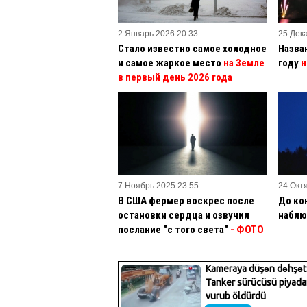
2 Январь 2026 20:33
25 Дек
Стало известно самое холодное
Назва
и самое жаркое место
на Земле
году
н
в первый день 2026 года
7 Ноябрь 2025 23:55
24 Окт
В США фермер воскрес после
До ко
остановки сердца и озвучил
наблю
послание "с того света"
- ФОТО