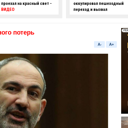
оккупировал пешеходный
ряде улиц Баку ограничат
переход и вызвал
движение
недовольство граждан -
ФОТО
ого потерь
A-
A+