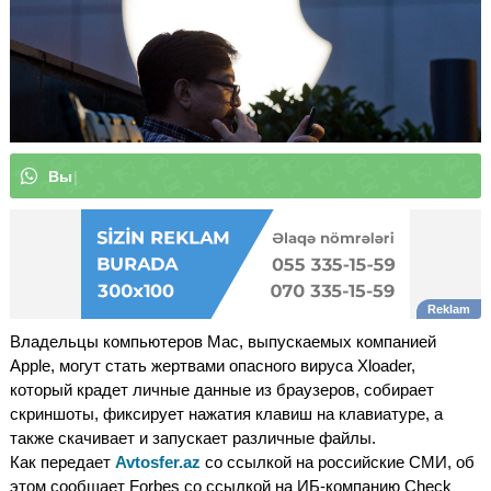
В
ы
м
о
ж
е
т
е
п
о
д
п
и
с
а
т
ь
с
я
|
Владельцы компьютеров Mac, выпускаемых компанией
Apple, могут стать жертвами опасного вируса Xloader,
который крадет личные данные из браузеров, собирает
скриншоты, фиксирует нажатия клавиш на клавиатуре, а
также скачивает и запускает различные файлы.
Как передает
Avtosfer.az
со ссылкой на российские СМИ, об
этом сообщает Forbes со ссылкой на ИБ-компанию Check