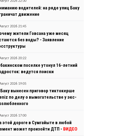
Август 2026 22:30
ниманию водителей: на ряде улиц Баку
граничат движение
Август 2026 21:45
очему жители Говсана уже месяц
стаются без воды? - Заявление
осструктуры
Август 2026 20:22
 бакинском поселке утонул 16-летний
одросток: ведутся поиски
Август 2026 19:05
 Баку вынесен приговор тиктокерше
eniz по делу о вымогательстве у экс-
озлюбленного
Август 2026 17:00
а этой дороге в Сумгайыте в любой
омент может произойти ДТП -
ВИДЕО