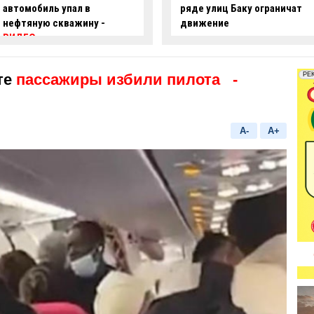
ряде улиц Баку ограничат
опасные действия за рулем
движение
-
ВИДЕО
те
пассажиры избили пилота
-
A-
A+