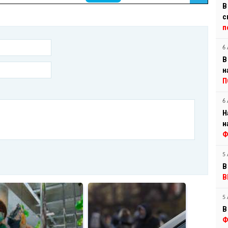
В
с
п
6 
В
н
П
6 
Н
н
Ф
5 
В
В
5 
В
Ф