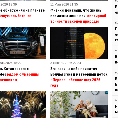
6 
 2026 13:39
11 Май 2026 21:35
В
е обнаружили на планете
Физики доказали, что жизнь
о
очную ось баланса
возможна лишь при
ювелирной
точности законов природы
6 
П
о
г
6 
В
п
ель 2026 18:22
3 Январь 2026 22:34
ь Китая закопал
3 января на небе появится
6 
des
рядом с умершим
Волчья Луна и метеорный поток
В
венником
- Первое небесное шоу 2026
B
года
в
6 
Н
м