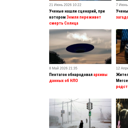
21 Июнь 2026 10:22
7 Июнь
Ученые нашли сценарий, при
Учены
котором
Земля переживет
загад
смерть Солнца
8 Май 2026 21:35
12 Апр
Пентагон обнародовал
архивы
Жител
данных об НЛО
Merce
родст