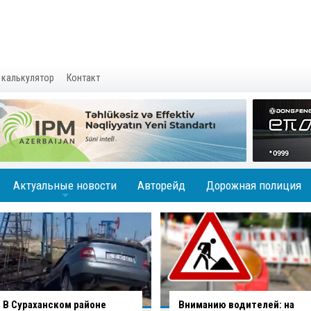
 калькулятор
Контакт
Актуальные новости
Авторейд
Дорожная полиция
+
Вниманию водителей: на
В Баку водитель совершил