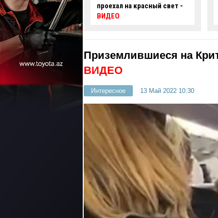
 на красный свет -
автомобиль упал в
нефтяную скважину -
ВИДЕО
Приземлившиеся на Кри
ВИДЕО
Интересное
13 Май 2022 10:30