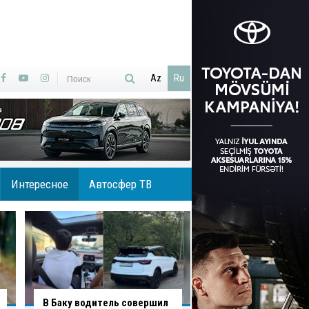
Az
Ru
Интересное
Автосфер ТВ
В Агджабединском районе
В Хырдалане обру