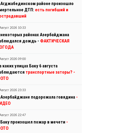
 Агджабединском районе произошло
мертельное ДТП:
есть погибший и
острадавший
Август 2026 10:33
 некоторых районах Азербайджана
аблюдался дождь -
ФАКТИЧЕСКАЯ
ОГОДА
Август 2026 09:00
а каких улицах Баку 6 августа
аблюдаются
транспортные заторы?
-
ОТО
Август 2026 23:33
 Азербайджане подорожала говядина
-
ИДЕО
Август 2026 22:47
 Баку произошел пожар в мечети
-
ОТО