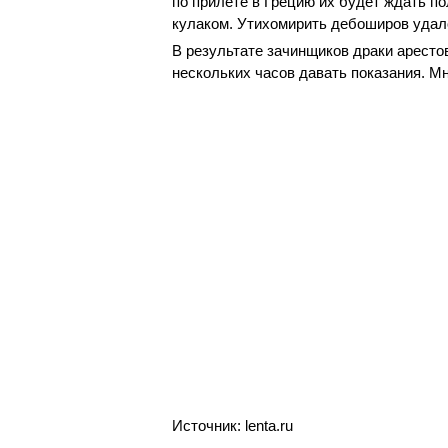
по прилете в Грецию их будет ждать 
кулаком. Утихомирить дебоширов удал
В результате зачинщиков драки аресто
нескольких часов давать показания. Мн
Источник: lenta.ru