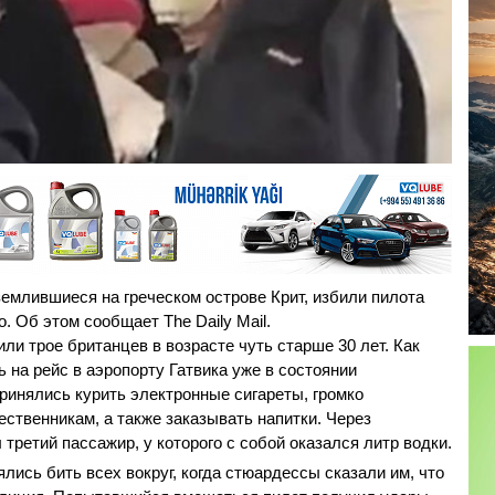
землившиеся на греческом острове Крит, избили пилота
. Об этом сообщает The Daily Mail.
ли трое британцев в возрасте чуть старше 30 лет. Как
ь на рейс в аэропорту Гатвика уже в состоянии
принялись курить электронные сигареты, громко
ественникам, а также заказывать напитки. Через
третий пассажир, у которого с собой оказался литр водки.
лись бить всех вокруг, когда стюардессы сказали им, что