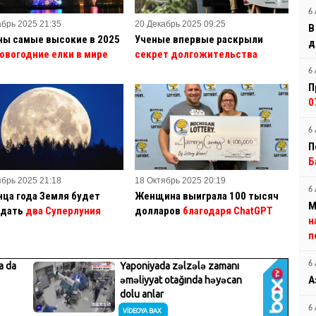
6 
абрь 2025 21:35
20 Декабрь 2025 09:25
В
ны самые высокие в 2025
Ученые впервые раскрыли
д
овогодние елки в мире
секрет долгожительства
6 
П
0
6 
П
Б
ябрь 2025 21:18
18 Октябрь 2025 20:19
6 
нца года Земля будет
Женщина выиграла 100 тысяч
М
дать
два Суперлуния
долларов
благодаря ChatGPT
н
п
6 
А
6 