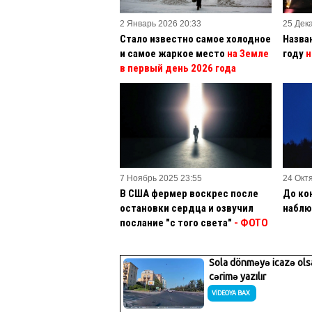
2 Январь 2026 20:33
25 Дек
Стало известно самое холодное
Назва
и самое жаркое место
на Земле
году
н
в первый день 2026 года
7 Ноябрь 2025 23:55
24 Окт
В США фермер воскрес после
До ко
остановки сердца и озвучил
наблю
послание "с того света"
- ФОТО