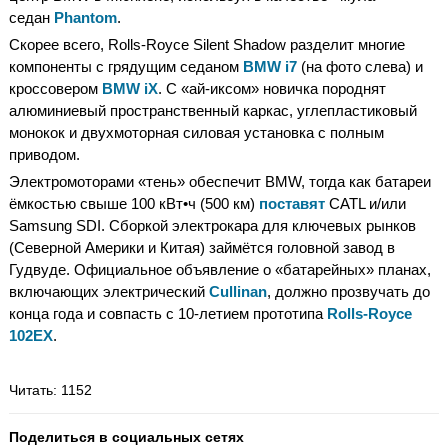
седан
Phantom
.
Скорее всего, Rolls-Royce Silent Shadow разделит многие
компоненты с грядущим седаном
BMW i7
(на фото слева) и
кроссовером
BMW iX
. С «ай-иксом» новичка породнят
алюминиевый пространственный каркас, углепластиковый
монокок и двухмоторная силовая установка с полным
приводом.
Электромоторами «тень» обеспечит BMW, тогда как батареи
ёмкостью свыше 100 кВт•ч (500 км)
поставят
CATL и/или
Samsung SDI. Сборкой электрокара для ключевых рынков
(Северной Америки и Китая) займётся головной завод в
Гудвуде. Официальное объявление о «батарейных» планах,
включающих электрический
Cullinan
, должно прозвучать до
конца года и совпасть с 10-летием прототипа
Rolls-Royce
102EX
.
Читать
: 1152
Поделиться в социальных сетях