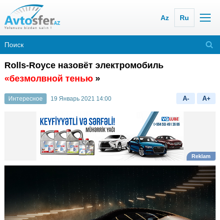
Az
Ru
Rolls-Royce назовёт электромобиль
«безмолвной тенью
»
A-
A+
Интересное
19 Январь 2021 14:00