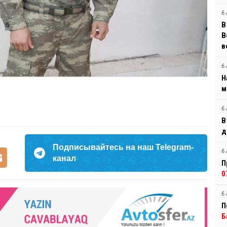
6 
В
B
в
6 
Н
м
6 
В
д
Подписывайтесь на наш Telegram-
6 
канал
П
0
6 
П
Б