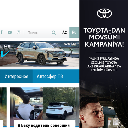
Az
Ru
Интересное
Автосфер ТВ
В Агджабединском районе
В Хырдалане обру