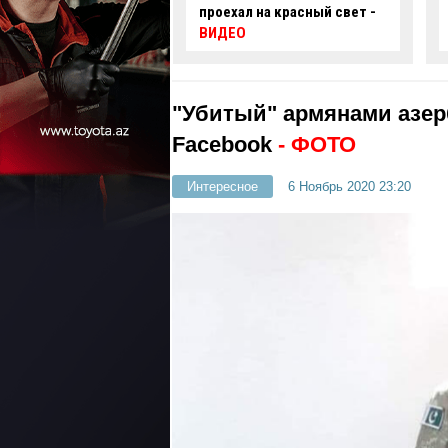
 на красный свет -
автомобиль упал в
нефтяную скважину -
ВИДЕО
"Убитый" армянами азер
Facebook
- ФОТО
Интересное
6 Ноябрь 2020 23:20