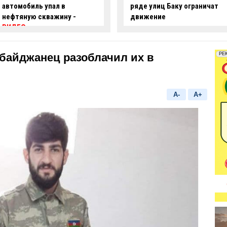
ряде улиц Баку ограничат
опасные действия за рулем
движение
-
ВИДЕО
байджанец разоблачил их в
A-
A+