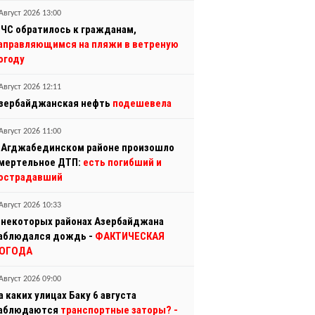
Август 2026 13:00
ЧС обратилось к гражданам,
аправляющимся на пляжи в ветреную
огоду
Август 2026 12:11
зербайджанская нефть
подешевела
Август 2026 11:00
 Агджабединском районе произошло
мертельное ДТП:
есть погибший и
острадавший
Август 2026 10:33
 некоторых районах Азербайджана
аблюдался дождь -
ФАКТИЧЕСКАЯ
ОГОДА
Август 2026 09:00
а каких улицах Баку 6 августа
аблюдаются
транспортные заторы?
-