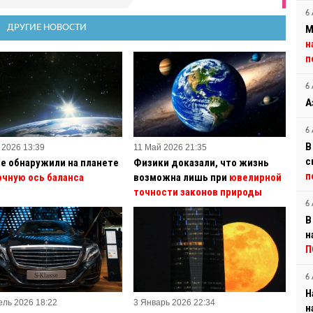
6 
ДРУГИЕ НОВОСТИ
М
н
п
6 
А
6 
В
 2026 13:39
11 Май 2026 21:35
с
е обнаружили на планете
Физики доказали, что жизнь
п
очную ось баланса
возможна лишь при
ювелирной
точности законов природы
6 
В
н
П
6 
Н
ель 2026 18:22
3 Январь 2026 22:34
н