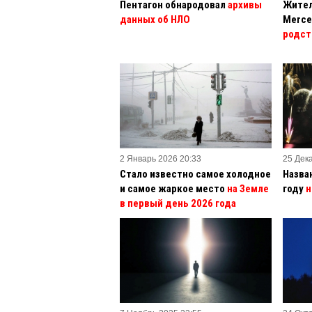
Пентагон обнародовал
архивы
Жител
данных об НЛО
Merce
родст
2 Январь 2026 20:33
25 Дек
Стало известно самое холодное
Назва
и самое жаркое место
на Земле
году
н
в первый день 2026 года