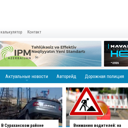
 калькулятор
Контакт
Актуальные новости
Авторейд
Дорожная полиция
+
Вниманию водителей: на
В Баку водитель совершил