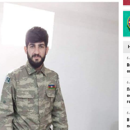
6 
В
о
6 
П
о
г
6 
В
п