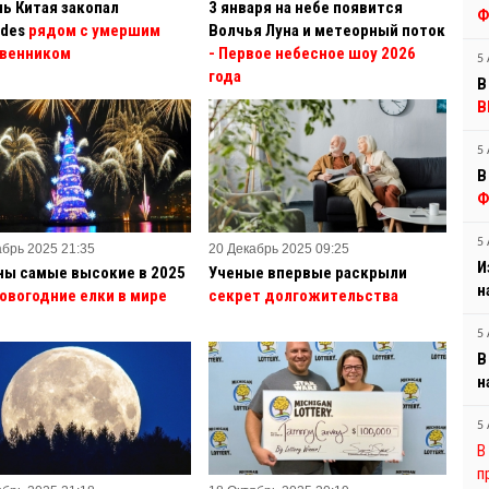
ь Китая закопал
3 января на небе появится
Ф
des
рядом с умершим
Волчья Луна и метеорный поток
венником
- Первое небесное шоу 2026
5 
года
В
В
5 
В
Ф
5 
абрь 2025 21:35
20 Декабрь 2025 09:25
И
ны самые высокие в 2025
Ученые впервые раскрыли
н
овогодние елки в мире
секрет долгожительства
5 
В
н
5 
В
п