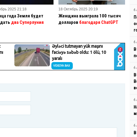
ябрь 2025 21:18
18 Октябрь 2025 20:19
6 
нца года Земля будет
Женщина выиграла 100 тысяч
П
дать
два Суперлуния
долларов
благодаря ChatGPT
о
г
6 
В
п
6 
В
B
в
6 
Н
м
6 
В