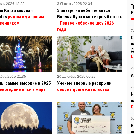
ель 2026 18:22
3 Январь 2026 22:34
Т
ь Китая закопал
3 января на небе появится
Р
des
рядом с умершим
Волчья Луна и метеорный поток
п
венником
- Первое небесное шоу 2026
года
7 
С
п
Д
О
7 
А
абрь 2025 21:35
20 Декабрь 2025 09:25
ны самые высокие в 2025
Ученые впервые раскрыли
7 
овогодние елки в мире
секрет долгожительства
Н
н
С
6 
В
о