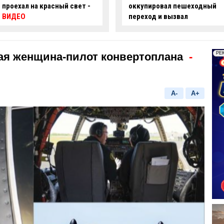
оккупировал пешеходный
ряде улиц Баку ограничат
переход и вызвал
движение
недовольство граждан -
ФОТО
ая женщина-пилот конвертоплана
-
A-
A+