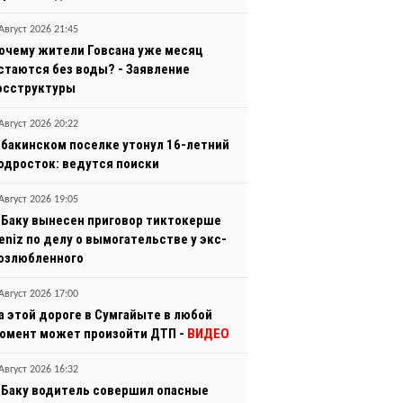
Август 2026 21:45
очему жители Говсана уже месяц
стаются без воды? - Заявление
осструктуры
Август 2026 20:22
 бакинском поселке утонул 16-летний
одросток: ведутся поиски
Август 2026 19:05
 Баку вынесен приговор тиктокерше
eniz по делу о вымогательстве у экс-
озлюбленного
Август 2026 17:00
а этой дороге в Сумгайыте в любой
омент может произойти ДТП -
ВИДЕО
Август 2026 16:32
 Баку водитель совершил опасные