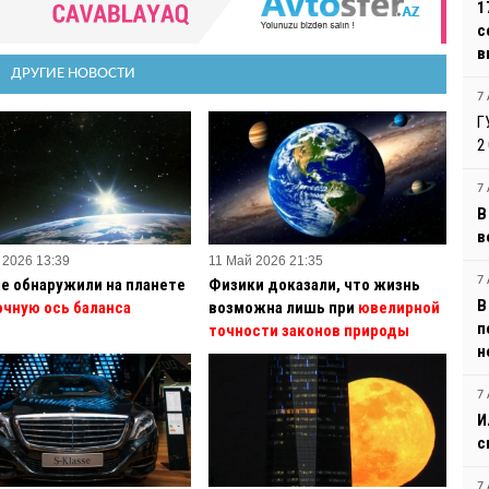
1
с
в
ДРУГИЕ НОВОСТИ
7 
Г
2
7 
В
в
 2026 13:39
11 Май 2026 21:35
7 
е обнаружили на планете
Физики доказали, что жизнь
В
очную ось баланса
возможна лишь при
ювелирной
п
точности законов природы
н
7 
И
с
7 