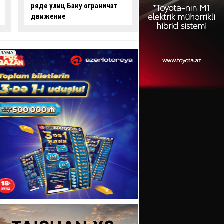
опасные действия за рулем
произошло смерте
-
ВИДЕО
ДТП:
есть погибши
пострадавший