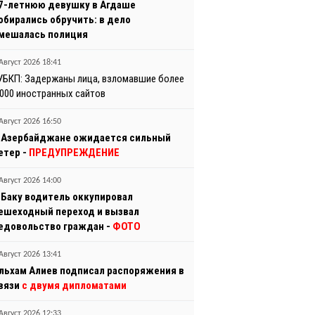
7-летнюю девушку в Агдаше
обирались обручить: в дело
мешалась полиция
Август 2026 18:41
УБКП: Задержаны лица, взломавшие более
 000 иностранных сайтов
Август 2026 16:50
 Азербайджане ожидается сильный
етер -
ПРЕДУПРЕЖДЕНИЕ
Август 2026 14:00
 Баку водитель оккупировал
ешеходный переход и вызвал
едовольство граждан -
ФОТО
Август 2026 13:41
льхам Алиев подписал распоряжения в
вязи
с двумя дипломатами
Август 2026 12:33