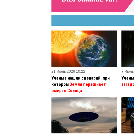
21 Июнь 2026 10:22
7 Июнь
Ученые нашли сценарий, при
Учены
котором
Земля переживет
загад
смерть Солнца