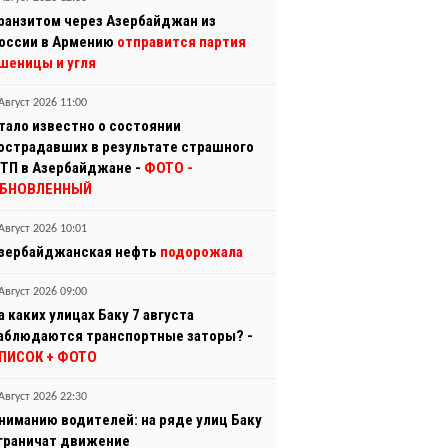
ранзитом через Азербайджан из
оссии в Армению
отправится партия
шеницы и угля
Август 2026 11:00
тало известно о состоянии
острадавших в результате страшного
ТП в Азербайджане -
ФОТО
-
БНОВЛЕННЫЙ
Август 2026 10:01
зербайджанская нефть
подорожала
Август 2026 09:00
а каких улицах Баку 7 августа
аблюдаются транспортные заторы? -
ПИСОК + ФОТО
Август 2026 22:30
ниманию водителей: на ряде улиц Баку
граничат движение