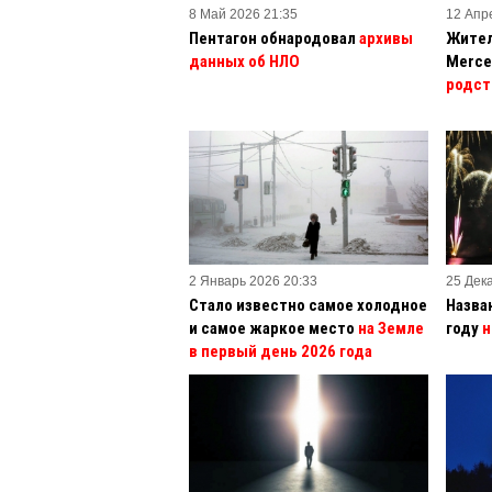
8 Май 2026 21:35
12 Апр
Пентагон обнародовал
архивы
Жител
данных об НЛО
Merce
родст
2 Январь 2026 20:33
25 Дек
Стало известно самое холодное
Назва
и самое жаркое место
на Земле
году
н
в первый день 2026 года