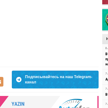
8 
В
п
н
7 
Подписывайтесь на наш Telegram-
А
канал
7 
В
7 