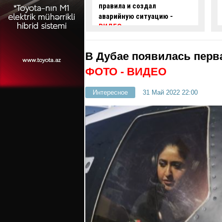
 и создал
проехал на красный свет -
ую ситуацию -
ВИДЕО
В Дубае появилась перв
ФОТО
- ВИДЕО
Интересное
31 Май 2022 22:00