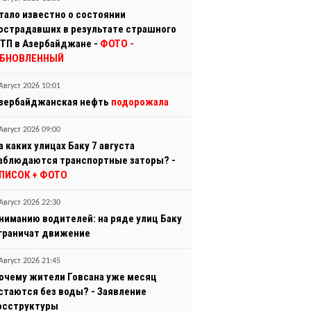
тало известно о состоянии
острадавших в результате страшного
ТП в Азербайджане -
ФОТО
-
БНОВЛЕННЫЙ
Август 2026 10:01
зербайджанская нефть
подорожала
Август 2026 09:00
а каких улицах Баку 7 августа
аблюдаются транспортные заторы? -
ПИСОК + ФОТО
Август 2026 22:30
ниманию водителей: на ряде улиц Баку
граничат движение
Август 2026 21:45
очему жители Говсана уже месяц
стаются без воды? - Заявление
осструктуры