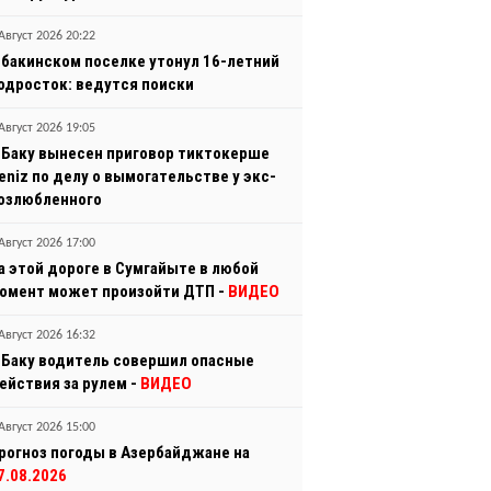
Август 2026 20:22
 бакинском поселке утонул 16-летний
одросток: ведутся поиски
Август 2026 19:05
 Баку вынесен приговор тиктокерше
eniz по делу о вымогательстве у экс-
озлюбленного
Август 2026 17:00
а этой дороге в Сумгайыте в любой
омент может произойти ДТП -
ВИДЕО
Август 2026 16:32
 Баку водитель совершил опасные
ействия за рулем -
ВИДЕО
Август 2026 15:00
рогноз погоды в Азербайджане на
7.08.2026