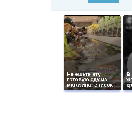
Не ешьте эту
В
готовую еду из
ж
магазина: список
к