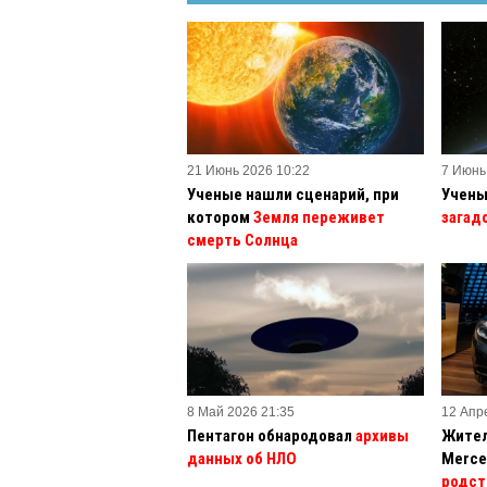
21 Июнь 2026 10:22
7 Июнь
Ученые нашли сценарий, при
Учены
котором
Земля переживет
загад
смерть Солнца
8 Май 2026 21:35
12 Апр
Пентагон обнародовал
архивы
Жител
данных об НЛО
Merce
родст