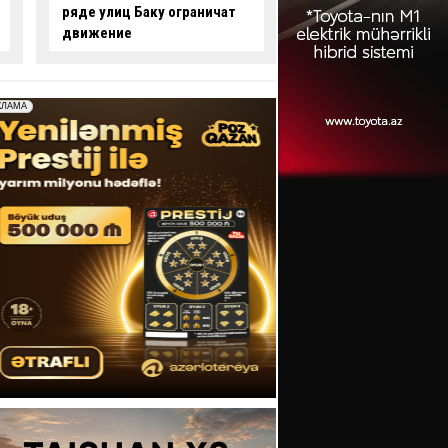
опасные действия за рулем
произошло смерте
-
ВИДЕО
ДТП:
есть погибши
пострадавший