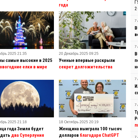
Г
года
2
7 
В
в
7 
В
абрь 2025 21:35
20 Декабрь 2025 09:25
ны самые высокие в 2025
Ученые впервые раскрыли
п
овогодние елки в мире
секрет долгожительства
н
7 
И
с
7 
Т
Р
ябрь 2025 21:18
18 Октябрь 2025 20:19
п
нца года Земля будет
Женщина выиграла 100 тысяч
дать
два Суперлуния
долларов
благодаря ChatGPT
7 