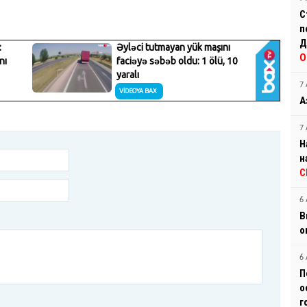
С
п
Д
О
7 
А
7 
Н
н
С
6 
В
о
6 
П
о
г