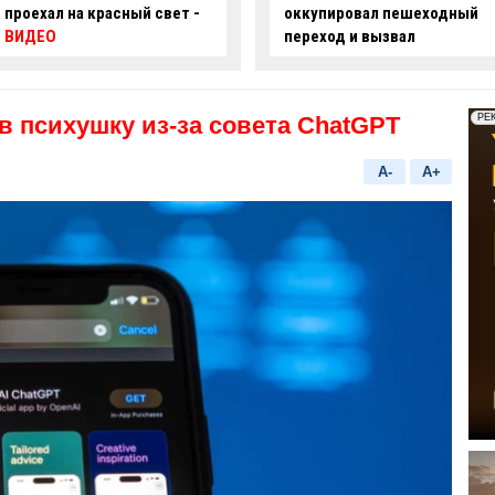
оккупировал пешеходный
ряде улиц Баку ограничат
переход и вызвал
движение
недовольство граждан -
ФОТО
в психушку из-за совета ChatGPT
A-
A+