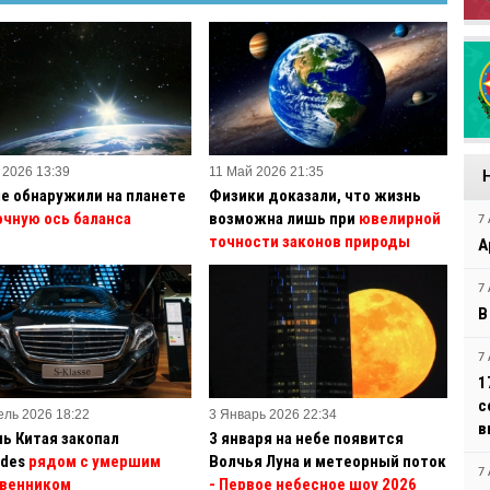
 2026 13:39
11 Май 2026 21:35
е обнаружили на планете
Физики доказали, что жизнь
очную ось баланса
возможна лишь при
ювелирной
7 
точности законов природы
А
7 
В
7 
1
с
ель 2026 18:22
3 Январь 2026 22:34
в
ь Китая закопал
3 января на небе появится
des
рядом с умершим
Волчья Луна и метеорный поток
7 
венником
- Первое небесное шоу 2026