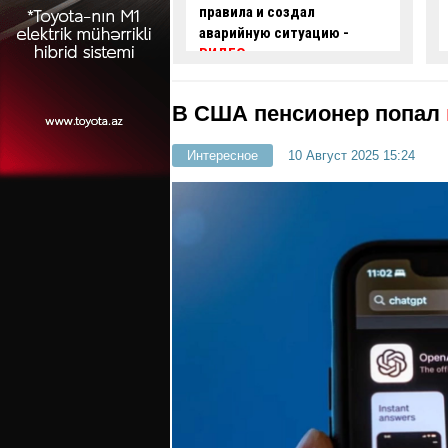
 и создал
проехал на красный свет -
ую ситуацию -
ВИДЕО
В США пенсионер попал
Интересное
10 Август 2025 15:24