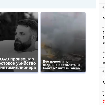
6 
В
п
6 
В
B
в
6 
Н
 ОАЭ произошло
Все новости по
м
естокое убийство
падению вертолета на
риптомиллионера
Кавказе: читать здесь
6 
В
д
6 
П
0