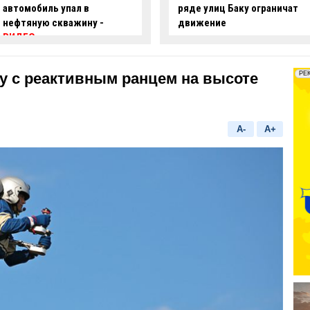
ряде улиц Баку ограничат
опасные действия за рулем
движение
-
ВИДЕО
 с реактивным ранцем на высоте
A-
A+