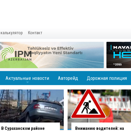
 калькулятор
Контакт
Актуальные новости
Авторейд
Дорожная полиция
+
Вниманию водителей: на
В Баку водитель совершил