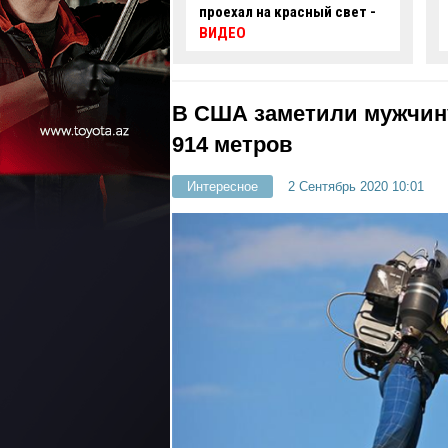
 на красный свет -
автомобиль упал в
нефтяную скважину -
ВИДЕО
В США заметили мужчину
914 метров
Интересное
2 Сентябрь 2020 10:01