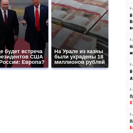
6 
В
B
в
6 
Н
е будет встреча
На Урале из казны
м
резидентов США
были украдены 18
 России: Европа?
миллионов рублей
6 
В
д
6 
П
0
6 
П
Б