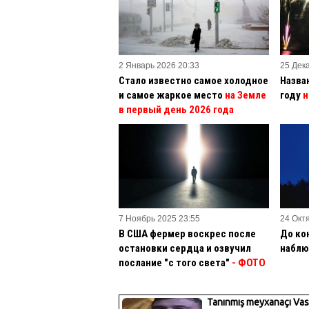
2 Январь 2026 20:33
25 Дек
Стало известно самое холодное
Назва
и самое жаркое место
на Земле
году
н
в первый день 2026 года
7 Ноябрь 2025 23:55
24 Окт
В США фермер воскрес после
До ко
остановки сердца и озвучил
наблю
послание "с того света"
- ФОТО