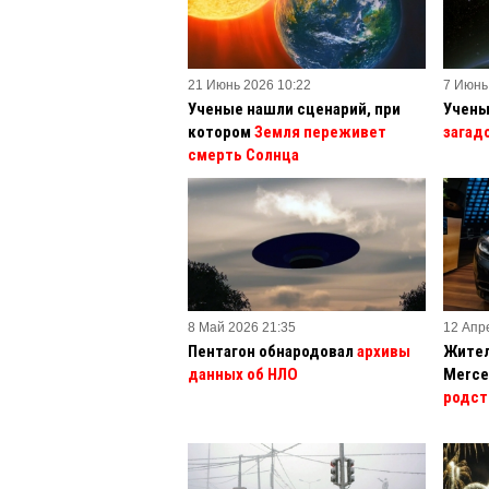
21 Июнь 2026 10:22
7 Июнь
Ученые нашли сценарий, при
Учены
котором
Земля переживет
загад
смерть Солнца
8 Май 2026 21:35
12 Апр
Пентагон обнародовал
архивы
Жител
данных об НЛО
Merce
родст