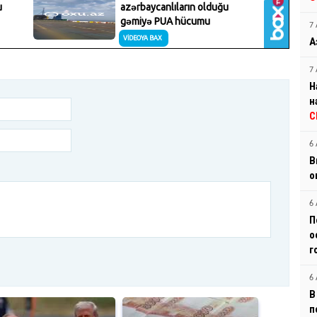
7 
А
7 
Н
н
С
6 
В
о
6 
П
о
г
6 
В
п