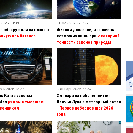
 2026 13:39
11 Май 2026 21:35
е обнаружили на планете
Физики доказали, что жизнь
очную ось баланса
возможна лишь при
ювелирной
точности законов природы
ель 2026 18:22
3 Январь 2026 22:34
ь Китая закопал
3 января на небе появится
des
рядом с умершим
Волчья Луна и метеорный поток
венником
- Первое небесное шоу 2026
года