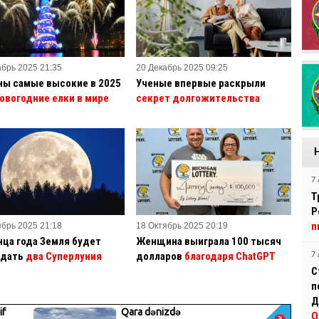
абрь 2025 21:35
20 Декабрь 2025 09:25
ны самые высокие в 2025
Ученые впервые раскрыли
овогодние елки в мире
секрет долгожительства
7 
Т
Р
п
ябрь 2025 21:18
18 Октябрь 2025 20:19
нца года Земля будет
Женщина выиграла 100 тысяч
дать
два Суперлуния
долларов
благодаря ChatGPT
7 
С
п
Д
О