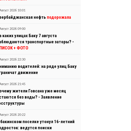
Август 2026 10:01
зербайджанская нефть
подорожала
Август 2026 09:00
а каких улицах Баку 7 августа
аблюдаются транспортные заторы? -
ПИСОК + ФОТО
Август 2026 22:30
ниманию водителей: на ряде улиц Баку
граничат движение
Август 2026 21:45
очему жители Говсана уже месяц
стаются без воды? - Заявление
осструктуры
Август 2026 20:22
 бакинском поселке утонул 16-летний
одросток: ведутся поиски