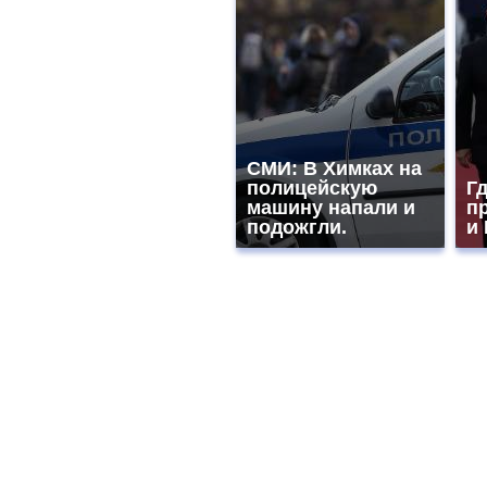
СМИ: В Химках на
полицейскую
Гд
машину напали и
п
подожгли.
и