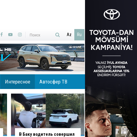
Az
Ru
Интересное
Автосфер ТВ
В Агджабединском районе
В Хырдалане обру