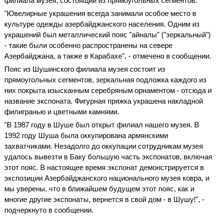
филиала музея, состоящий из прямоугольных сегментов.
"Ювелирные украшения всегда занимали особое место в
культуре одежды азербайджанского населения. Одним из
украшений был металлический пояс "айналы" ("зеркальный")
- такие были особенно распространены на севере
Азербайджана, а также в Карабахе", - отмечено в сообщении.
Пояс из Шушинского филиала музея состоит из
прямоугольных сегментов, зеркальная подложка каждого из
них покрыта изысканным серебряным орнаментом - отсюда и
название экспоната. Фигурная пряжка украшена накладной
филигранью и цветными камнями.
"В 1987 году в Шуше был открыт филиал нашего музея. В
1992 году Шуша была оккупирована армянскими
захватчиками. Незадолго до оккупации сотрудникам музея
удалось вывезти в Баку большую часть экспонатов, включая
этот пояс. В настоящее время экспонат демонстрируется в
экспозиции Азербайджанского национального музея ковра, и
мы уверены, что в ближайшем будущем этот пояс, как и
многие другие экспонаты, вернется в свой дом - в Шушу!", -
подчеркнуто в сообщении.