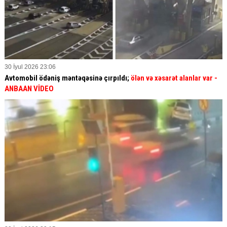
30 İyul 2026 23:06
Avtomobil ödəniş məntəqəsinə çırpıldı;
ölən və xəsarət alanlar var -
ANBAAN VİDEO