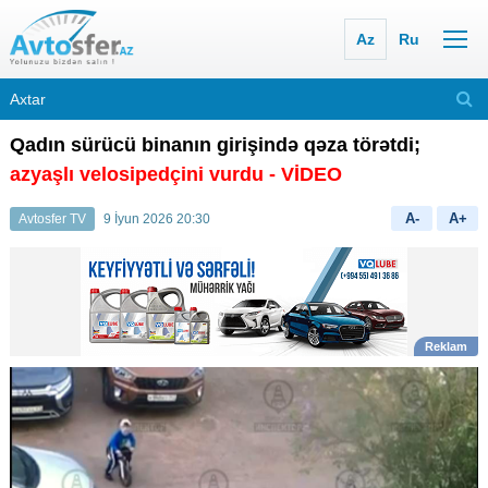
Az
Ru
Qadın sürücü binanın girişində qəza törətdi;
azyaşlı velosipedçini vurdu - VİDEO
A-
A+
Avtosfer TV
9 İyun 2026 20:30