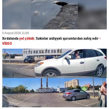
5 Avqust 2026 11:00
Xırdalanda
yol çöküb:
Sakinlər aidiyyəti qurumlardan xahiş edir
-
VİDEO