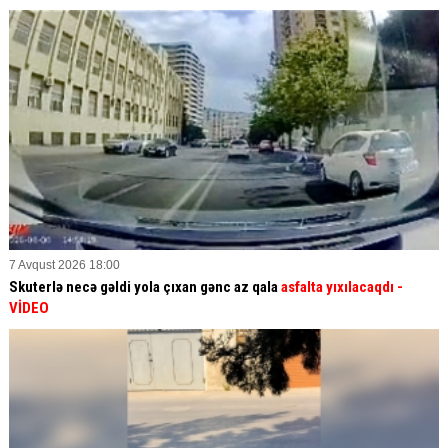
7 Avqust 2026 18:00
Skuterlə necə gəldi yola çıxan gənc az qala
asfalta yıxılacaqdı
-
VİDEO