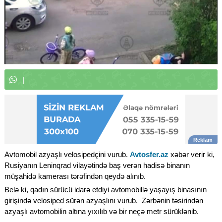
W
h
a
t
s
A
p
p
k
a
n
a
l
ı
m
ı
z
a
|
Avtomobil azyaşlı velosipedçini vurub.
Avtosfer.az
xəbər verir ki,
Rusiyanın Leninqrad vilayətində baş verən hadisə binanın
müşahidə kamerası tərəfindən qeydə alınıb.
Belə ki, qadın sürücü idarə etdiyi avtomobillə yaşayış binasının
girişində velosiped sürən azyaşlını vurub. Zərbənin təsirindən
azyaşlı avtomobilin altına yıxılıb və bir neçə metr sürüklənib.