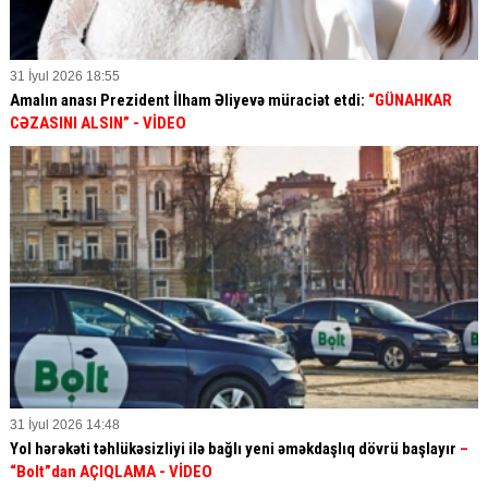
31 İyul 2026 18:55
Amalın anası Prezident İlham Əliyevə müraciət etdi:
“GÜNAHKAR
CƏZASINI ALSIN” - VİDEO
31 İyul 2026 14:48
Yol hərəkəti təhlükəsizliyi ilə bağlı yeni əməkdaşlıq dövrü başlayır
–
“Bolt”dan AÇIQLAMA - VİDEO