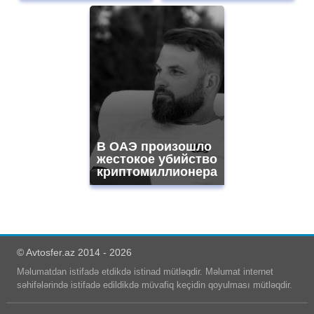
В ОАЭ произошло
жестокое убийство
криптомиллионера
© Avtosfer.az 2014 - 2026
Məlumatdan istifadə etdikdə istinad mütləqdir. Məlumat internet
səhifələrində istifadə edildikdə müvafiq keçidin qoyulması mütləqdir.