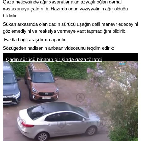
Qəza nəticəsində ağır xəsarətlər alan azyaşlı oğlan dərhal
xəstəxanaya çatdırılıb. Hazırda onun vəziyyətinin ağır olduğu
bildirilir.
Sükan arxasında olan qadın sürücü uşağın qəfil manevr edəcəyini
gözləmədiyini və reaksiya verməyə vaxt tapmadığını bildirib.
Faktla bağlı araşdırma aparılır.
Sözügedən hadisənin anbaan videosunu təqdim edirik: