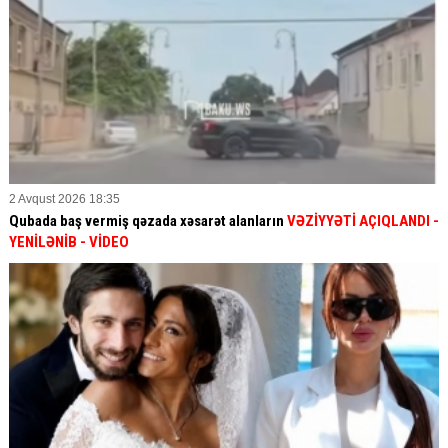
2 Avqust 2026 18:35
Qubada baş vermiş qəzada xəsarət alanların
VƏZİYYƏTİ AÇIQLANDI -
YENİLƏNİB
- VİDEO