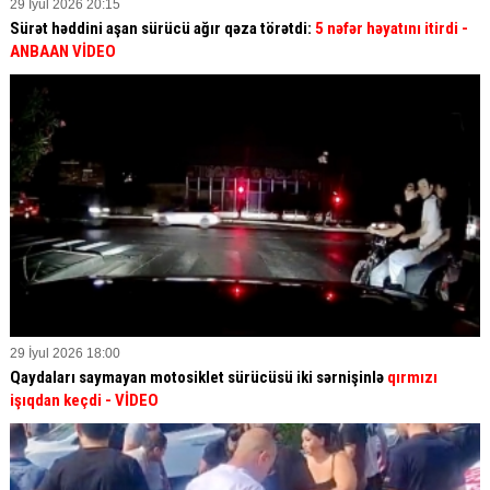
29 İyul 2026 20:15
Sürət həddini aşan sürücü ağır qəza törətdi:
5 nəfər həyatını itirdi -
ANBAAN VİDEO
29 İyul 2026 18:00
Qaydaları saymayan motosiklet sürücüsü iki sərnişinlə
qırmızı
işıqdan keçdi
- VİDEO