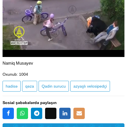
Namiq Musayev
Oxunub
: 1004
hadisə
qəza
Qadin surucu
azyaşlı velosipedçi
Sosial şəbəkələrdə paylaşın