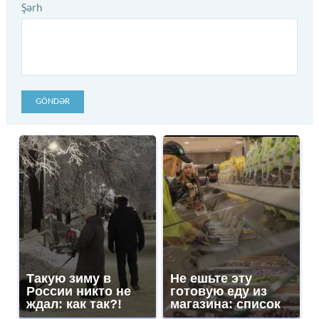
Şərh
GÖNDƏR
Такую зиму в
Не ешьте эту
России никто не
готовую еду из
ждал: как так?!
магазина: список