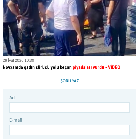
29 İyul 2026 10:30
Novxanıda qadın sürücü yolu keçən
piyadaları vurdu
- VİDEO
ŞƏRH YAZ
Ad
E-mail