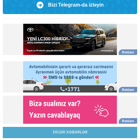
Bizi Telegram-da izləyin
DİGƏR XƏBƏRLƏR