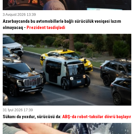
3 Avqust 2026 13:39
Azərbaycanda bu avtomobillərlə bağlı sürücülük vəsiqəsi lazım
olmayacaq -
Prezident təsdiqlədi
31 İyul 2026 17:39
Sükanı da yoxdur, sürücüsü də:
ABŞ-də robot-taksilər dövrü başlayır