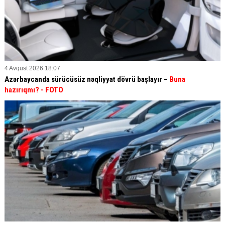
4 Avqust 2026 18:07
Azərbaycanda sürücüsüz nəqliyyat dövrü başlayır –
Buna
hazırıqmı?
- FOTO