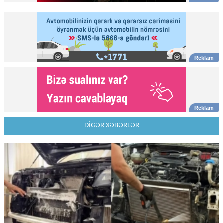
DİGƏR XƏBƏRLƏR