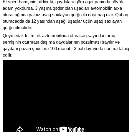
Ekspert həmçinin bildirir ki, qaydalara görə əgər yanında böyük
adam yoxdursa, 3 yaşına qədər olan uşaqları avtomobilin arxa
oturacağında yalnız uşaq saxlayan qurğu ilə daşımaq olar. Qabaq
oturacaqda da 12 yaşından aşağı uşaqlar üçün uşaq saxlayan
qurğu olmalıdır.
Qeyd edək ki, minik avtomobilində oturacaq sayından artıq
sərnişinin oturması daşıma qaydalarının pozulması sayılır və
qaydanı pozan şəxslərə 100 manat - 3 bal dəyərində cərimə tətbiq
edilir.