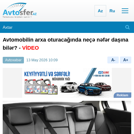
Az
Ru
Avtomobilin arxa oturacağında neçə nəfər daşına
bilər? -
VİDEO
A-
A+
Avtoxəbər
13 May 2026 10:09