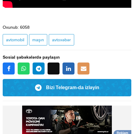
Oxunub
: 6058
avtomobil
maşın
avtoxəbər
Sosial şəbəkələrdə paylaşın
Bizi Telegram-da izləyin