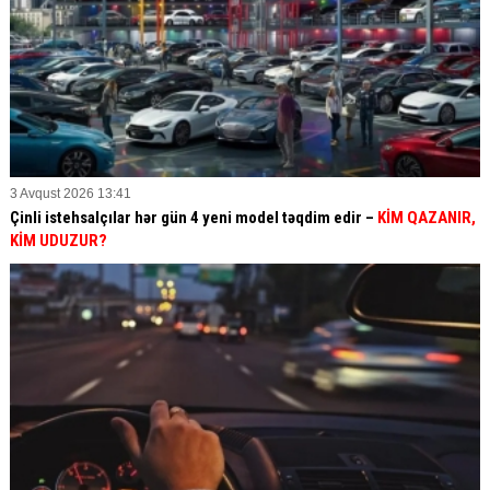
3 Avqust 2026 13:41
Çinli istehsalçılar hər gün 4 yeni model təqdim edir –
KİM QAZANIR,
KİM UDUZUR?