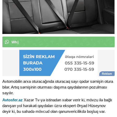
W
h
a
t
s
A
p
p
k
a
n
a
l
ı
m
ı
z
a
a
b
|
Avtomobilin arxa oturacağında oturacaq sayı qədər sərnişin otura
bilər. Artıq sərnişinin oturması daşıma qaydalarının pozulması
sayılır.
Avtosfer.az
Xəzər Tv-yə istinadən xəbər verir ki, mövzu ilə bağlı
danışan yol hərəkəti qaydaları üzrə ekspert Ərşad Hüseynov
deyir ki, bu sahədə mövcud olan qanunvericilikdə boşluq var.