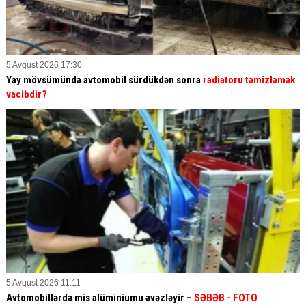
5 Avqust 2026 17:30
Yay mövsümündə avtomobil sürdükdən sonra
radiatoru təmizləmək
vacibdir?
5 Avqust 2026 11:11
Avtomobillərdə mis alüminiumu əvəzləyir –
SƏBƏB
- FOTO