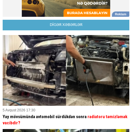
DİGƏR XƏBƏRLƏR
5 Avqust 2026 17:30
Yay mövsümündə avtomobil sürdükdən sonra
radiatoru təmizləmək
vacibdir?