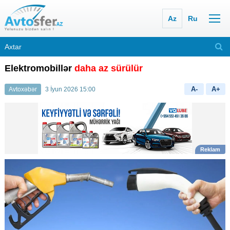
Az
Ru
Elektromobillər
daha az sürülür
A-
A+
Avtoxəbər
3 İyun 2026 15:00