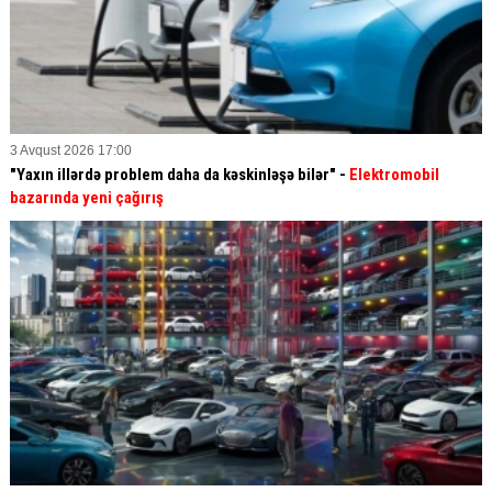
3 Avqust 2026 17:00
"Yaxın illərdə problem daha da kəskinləşə bilər" -
Elektromobil
bazarında yeni çağırış