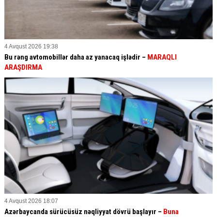
4 Avqust 2026 19:38
Bu rəng avtomobillər daha az yanacaq işlədir –
MARAQLI
ARAŞDIRMA
4 Avqust 2026 18:07
Azərbaycanda sürücüsüz nəqliyyat dövrü başlayır –
Buna