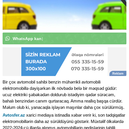
W
h
a
t
s
A
p
p
k
a
n
a
l
ı
m
ı
z
a
a
b
u
n
ə
o
l
u
n
|
Bir çox avtomobil sahibi benzin mühərrikli avtomobili
elektromobillə dəyişərkən ilk növbədə belə bir məqsəd güdür:
ucuz elektriki şəbəkədən doldurub istədiyim qədər sürəcəm,
bahalı benzindən canım qurtaracaq. Amma reallıq başqa cürdür.
Məlum olub ki, yanacaqla işləyən maşınlar daha çox sürülürmüş.
Avtosfer.az
xarici mediaya istinadla xəbər verir ki, son tədqiqatlar
elektromobillərin daha az sürüldüyünü göstərir. Müxtəlif ölkələrdə
2022-2024-cü illərdə alınmış avtomobillərin gedişlərinin təhlili