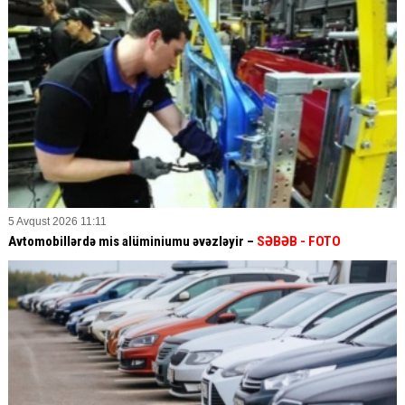
5 Avqust 2026 11:11
Avtomobillərdə mis alüminiumu əvəzləyir –
SƏBƏB
- FOTO