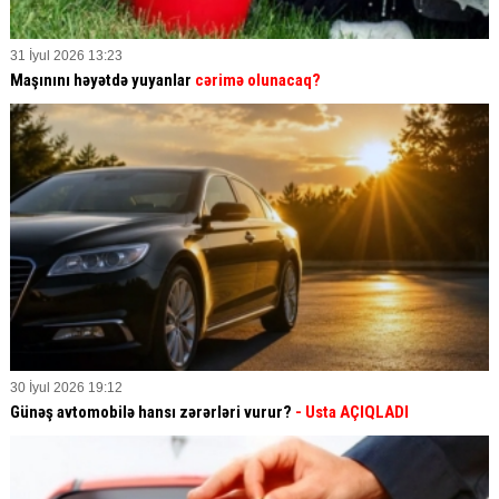
31 İyul 2026 13:23
Maşınını həyətdə yuyanlar
cərimə olunacaq?
30 İyul 2026 19:12
Günəş avtomobilə hansı zərərləri vurur?
- Usta AÇIQLADI