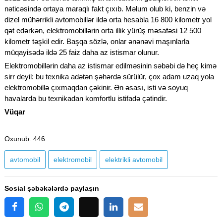
nəticəsində ortaya maraqlı fakt çıxıb. Məlum olub ki, benzin və
dizel mühərrikli avtomobillər ildə orta hesabla 16 800 kilometr yol
qət edərkən, elektromobillərin orta illik yürüş məsafəsi 12 500
kilometr təşkil edir. Başqa sözlə, onlar ənənəvi maşınlarla
müqayisədə ildə 25 faiz daha az istismar olunur.
Elektromobillərin daha az istismar edilməsinin səbəbi də heç kimə
sirr deyil: bu texnika adətən şəhərdə sürülür, çox adam uzaq yola
elektromobillə çıxmaqdan çəkinir. Ən əsası, isti və soyuq
havalarda bu texnikadan komfortlu istifadə çətindir.
Vüqar
Oxunub
: 446
avtomobil
elektromobil
elektrikli avtomobil
Sosial şəbəkələrdə paylaşın