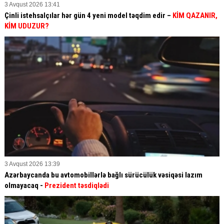
3 Avqust 2026 13:41
Çinli istehsalçılar hər gün 4 yeni model təqdim edir –
KİM QAZANIR,
KİM UDUZUR?
3 Avqust 2026 13:39
Azərbaycanda bu avtomobillərlə bağlı sürücülük vəsiqəsi lazım
olmayacaq -
Prezident təsdiqlədi