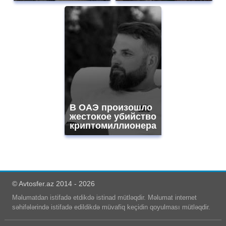
В ОАЭ произошло
жестокое убийство
криптомиллионера
© Avtosfer.az 2014 - 2026
Məlumatdan istifadə etdikdə istinad mütləqdir. Məlumat internet
səhifələrində istifadə edildikdə müvafiq keçidin qoyulması mütləqdir.