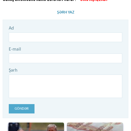
ŞƏRH YAZ
Ad
E-mail
Şərh
GÖNDƏR