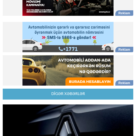
DİGƏR XƏBƏRLƏR