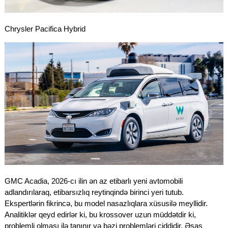
Chrysler Pacifica Hybrid
GMC Acadia, 2026-cı ilin ən az etibarlı yeni avtomobili
adlandırılaraq, etibarsızlıq reytinqində birinci yeri tutub.
Ekspertlərin fikrincə, bu model nasazlıqlara xüsusilə meyllidir.
Analitiklər qeyd edirlər ki, bu krossover uzun müddətdir ki,
problemli olması ilə tanınır və bəzi problemləri ciddidir. Əsas