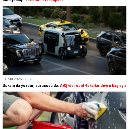
31 İyul 2026 17:39
Sükanı da yoxdur, sürücüsü də:
ABŞ-də robot-taksilər dövrü başlayır