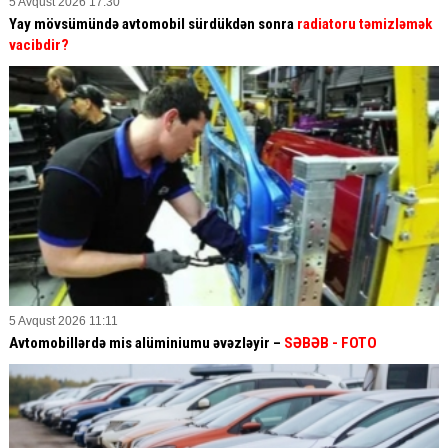
5 Avqust 2026 17:30
Yay mövsümündə avtomobil sürdükdən sonra
radiatoru təmizləmək
vacibdir?
5 Avqust 2026 11:11
Avtomobillərdə mis alüminiumu əvəzləyir –
SƏBƏB
- FOTO