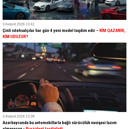
3 Avqust 2026 13:41
Çinli istehsalçılar hər gün 4 yeni model təqdim edir –
KİM QAZANIR,
KİM UDUZUR?
3 Avqust 2026 13:39
Azərbaycanda bu avtomobillərlə bağlı sürücülük vəsiqəsi lazım
olmayacaq -
Prezident təsdiqlədi