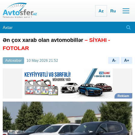
Az
Ru
Ən çox xarab olan avtomobillər
– SİYAHI -
FOTOLAR
A-
A+
Avtoxəbər
10 May 2026 21:52