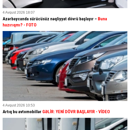
4 Avqust 2026 18:07
Azərbaycanda sürücüsüz nəqliyyat dövrü başlayır –
Buna
hazırıqmı?
- FOTO
4 Avqust 2026 10:53
Artıq bu avtomobillər
GƏLİR: YENİ DÖVR BAŞLAYIR
- VİDEO