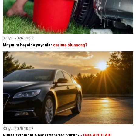
31 İyul 2026 13:23
Maşınını həyətdə yuyanlar
cərimə olunacaq?
30 İyul 2026 19:12
Günəş avtomobilə hansı zərərləri vurur?
- Usta AÇIQLADI