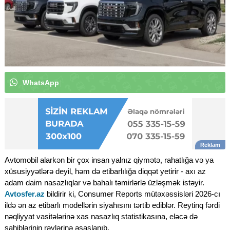
W
h
a
t
s
A
p
p
k
a
n
a
l
ı
m
ı
z
a
a
b
u
n
ə
o
l
u
n
|
Avtomobil alarkən bir çox insan yalnız qiymətə, rahatlığa və ya
xüsusiyyətlərə deyil, həm də etibarlılığa diqqət yetirir - axı az
adam daim nasazlıqlar və bahalı təmirlərlə üzləşmək istəyir.
Avtosfer.az
bildirir ki, Consumer Reports mütəxəssisləri 2026-cı
ildə ən az etibarlı modellərin siyahısını tərtib ediblər. Reytinq fərdi
nəqliyyat vasitələrinə xas nasazlıq statistikasına, eləcə də
sahiblərinin rəylərinə əsaslanıb.