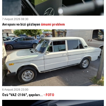
7 Avqust 2026 08:30
Avropanı və bizi gözləyən
ümumi problem
6 Avqust 2026 23:00
Özü "VAZ-2106", qapıları...
- FOTO