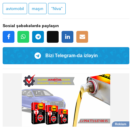
avtomobil
maşın
"Niva"
Sosial şəbəkələrdə paylaşın
Bizi Telegram-da izləyin