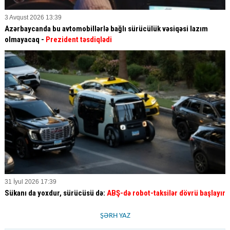
3 Avqust 2026 13:39
Azərbaycanda bu avtomobillərlə bağlı sürücülük vəsiqəsi lazım
olmayacaq -
Prezident təsdiqlədi
31 İyul 2026 17:39
Sükanı da yoxdur, sürücüsü də:
ABŞ-də robot-taksilər dövrü başlayır
ŞƏRH YAZ