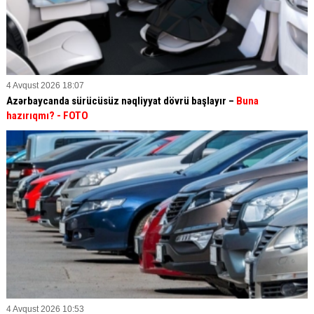
4 Avqust 2026 18:07
Azərbaycanda sürücüsüz nəqliyyat dövrü başlayır –
Buna
hazırıqmı?
- FOTO
4 Avqust 2026 10:53