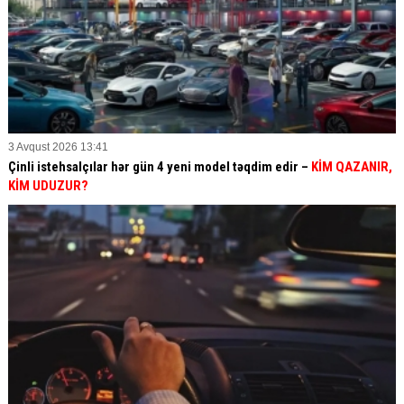
3 Avqust 2026 13:41
Çinli istehsalçılar hər gün 4 yeni model təqdim edir –
KİM QAZANIR,
KİM UDUZUR?