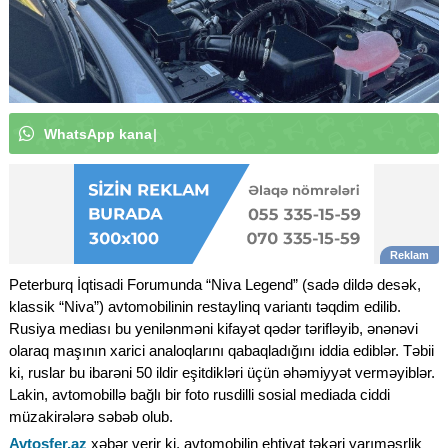
W
h
a
t
s
A
p
p
k
a
n
a
l
ı
m
ı
z
a
a
b
u
n
ə
o
l
u
n
|
Peterburq İqtisadi Forumunda “Niva Legend” (sadə dildə desək,
klassik “Niva”) avtomobilinin restaylinq variantı təqdim edilib.
Rusiya mediası bu yenilənməni kifayət qədər tərifləyib, ənənəvi
olaraq maşının xarici analoqlarını qabaqladığını iddia ediblər. Təbii
ki, ruslar bu ibarəni 50 ildir eşitdikləri üçün əhəmiyyət verməyiblər.
Lakin, avtomobillə bağlı bir foto rusdilli sosial mediada ciddi
müzakirələrə səbəb olub.
Avtosfer.az
xəbər verir ki, avtomobilin ehtiyat təkəri yarıməsrlik