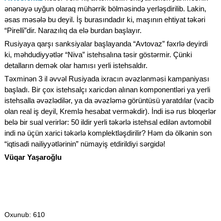
ənənəyə uyğun olaraq mühərrik bölməsində yerləşdirilib. Lakin,
əsas məsələ bu deyil. İş burasındadır ki, maşının ehtiyat təkəri
“Pirelli”dir. Narazılıq da elə burdan başlayır.
Rusiyaya qarşı sanksiyalar başlayanda “Avtovaz” fəxrlə deyirdi
ki, məhdudiyyətlər “Niva” istehsalına təsir göstərmir. Çünki
detalların demək olar hamısı yerli istehsaldır.
Təxminən 3 il əvvəl Rusiyada ixracın əvəzlənməsi kampaniyası
başladı. Bir çox istehsalçı xaricdən alınan komponentləri ya yerli
istehsalla əvəzlədilər, ya da əvəzləmə görüntüsü yaratdılar (vacib
olan real iş deyil, Kremlə hesabat verməkdir). İndi isə rus bloqerlər
belə bir sual verirlər: 50 ildir yerli təkərlə istehsal edilən avtomobil
indi nə üçün xarici təkərlə komplektləşdirilir? Həm də ölkənin son
“iqtisadi nailiyyətlərinin” nümayiş etdirildiyi sərgidə!
Vüqar Yaşaroğlu
Oxunub
: 610