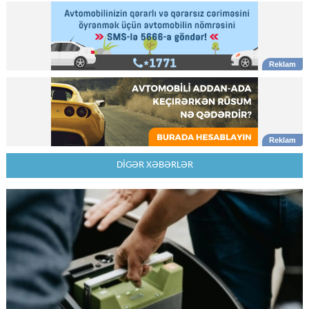
DİGƏR XƏBƏRLƏR