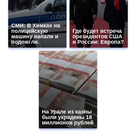
СМИ: В Химках на
полицейскую
Где будет встреча
машину напали и
президентов США
подожгли.
и России: Европа?
На Урале из казны
были украдены 18
миллионов рублей