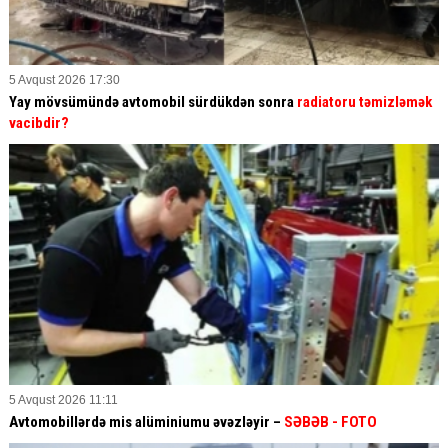
5 Avqust 2026 17:30
Yay mövsümündə avtomobil sürdükdən sonra
radiatoru təmizləmək
vacibdir?
5 Avqust 2026 11:11
Avtomobillərdə mis alüminiumu əvəzləyir –
SƏBƏB
- FOTO