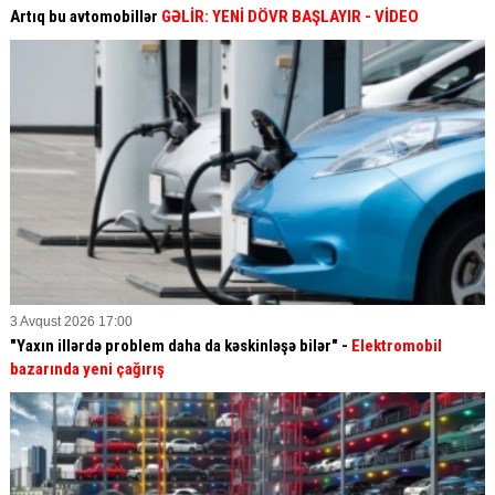
Artıq bu avtomobillər
GƏLİR: YENİ DÖVR BAŞLAYIR
- VİDEO
3 Avqust 2026 17:00
"Yaxın illərdə problem daha da kəskinləşə bilər" -
Elektromobil
bazarında yeni çağırış