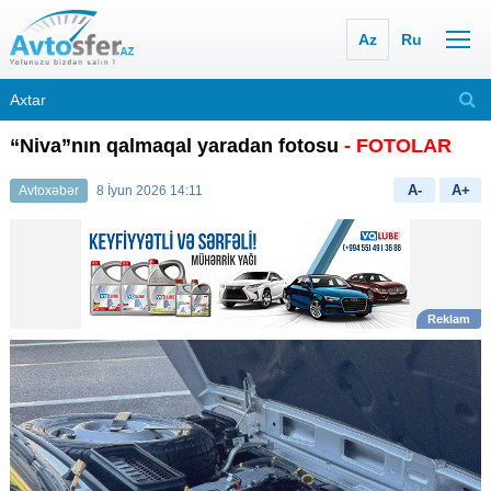
Az
Ru
“Niva”nın qalmaqal yaradan fotosu
- FOTOLAR
A-
A+
Avtoxəbər
8 İyun 2026 14:11