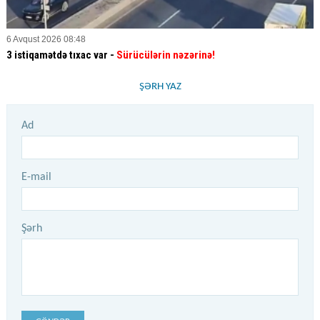
6 Avqust 2026 08:48
3 istiqamətdə tıxac var -
Sürücülərin nəzərinə!
ŞƏRH YAZ
Ad
E-mail
Şərh