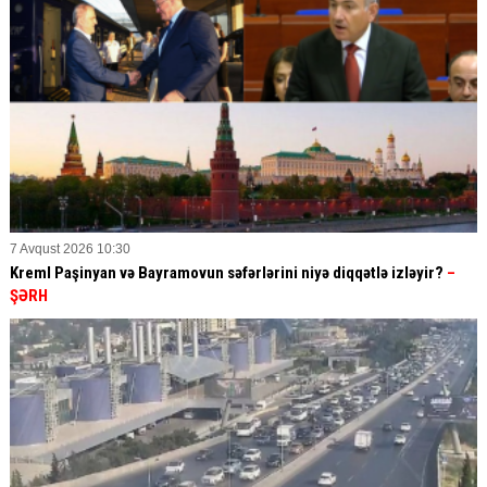
7 Avqust 2026 10:30
Kreml Paşinyan və Bayramovun səfərlərini niyə diqqətlə izləyir?
–
ŞƏRH