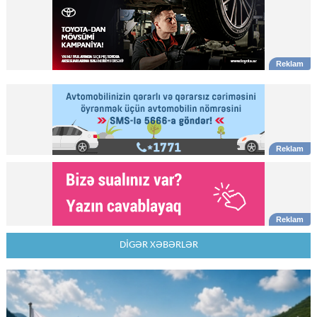
DİGƏR XƏBƏRLƏR