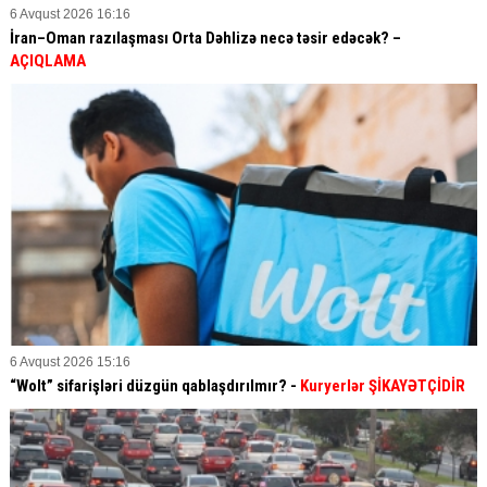
6 Avqust 2026 16:16
İran–Oman razılaşması Orta Dəhlizə necə təsir edəcək? –
AÇIQLAMA
6 Avqust 2026 15:16
“Wolt” sifarişləri düzgün qablaşdırılmır? -
Kuryerlər ŞİKAYƏTÇİDİR