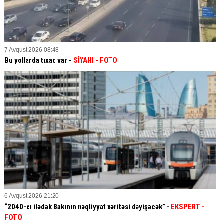
7 Avqust 2026 08:48
Bu yollarda tıxac var -
SİYAHI
- FOTO
6 Avqust 2026 21:20
“2040-cı ilədək Bakının nəqliyyat xəritəsi dəyişəcək” -
EKSPERT
-
FOTO