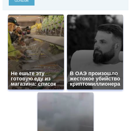
GÖNDƏR
Не ешьте эту
В ОАЭ произошло
готовую еду из
жестокое убийство
магазина: список
криптомиллионера