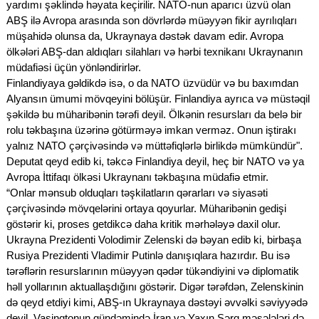
yardımı şəklində həyata keçirilir. NATO-nun aparıcı üzvü olan
ABŞ ilə Avropa arasında son dövrlərdə müəyyən fikir ayrılıqları
müşahidə olunsa da, Ukraynaya dəstək davam edir. Avropa
ölkələri ABŞ-dan aldıqları silahları və hərbi texnikanı Ukraynanın
müdafiəsi üçün yönləndirirlər.
Finlandiyaya gəldikdə isə, o da NATO üzvüdür və bu baxımdan
Alyansın ümumi mövqeyini bölüşür. Finlandiya ayrıca və müstəqil
şəkildə bu müharibənin tərəfi deyil. Ölkənin resursları da belə bir
rolu təkbaşına üzərinə götürməyə imkan verməz. Onun iştirakı
yalnız NATO çərçivəsində və müttəfiqlərlə birlikdə mümkündür".
Deputat qeyd edib ki, təkcə Finlandiya deyil, heç bir NATO və ya
Avropa İttifaqı ölkəsi Ukraynanı təkbaşına müdafiə etmir.
“Onlar mənsub olduqları təşkilatların qərarları və siyasəti
çərçivəsində mövqelərini ortaya qoyurlar. Müharibənin gedişi
göstərir ki, proses getdikcə daha kritik mərhələyə daxil olur.
Ukrayna Prezidenti Volodimir Zelenski də bəyan edib ki, birbaşa
Rusiya Prezidenti Vladimir Putinlə danışıqlara hazırdır. Bu isə
tərəflərin resurslarının müəyyən qədər tükəndiyini və diplomatik
həll yollarının aktuallaşdığını göstərir. Digər tərəfdən, Zelenskinin
də qeyd etdiyi kimi, ABŞ-ın Ukraynaya dəstəyi əvvəlki səviyyədə
deyil. Vaşinqtonun gündəmində İran və Yaxın Şərq məsələləri də