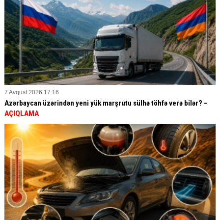
7 Avqust 2026 17:16
Azərbaycan üzərindən yeni yük marşrutu sülhə töhfə verə bilər? –
AÇIQLAMA