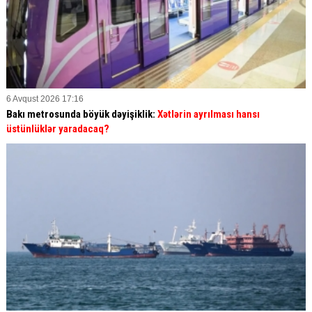
6 Avqust 2026 17:16
Bakı metrosunda böyük dəyişiklik:
Xətlərin ayrılması hansı
üstünlüklər yaradacaq?