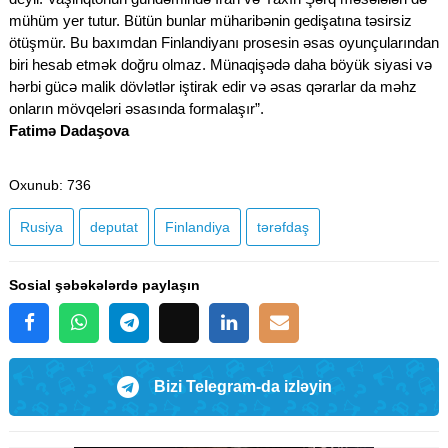
mühüm yer tutur. Bütün bunlar müharibənin gedişatına təsirsiz
ötüşmür. Bu baxımdan Finlandiyanı prosesin əsas oyunçularından
biri hesab etmək doğru olmaz. Münaqişədə daha böyük siyasi və
hərbi gücə malik dövlətlər iştirak edir və əsas qərarlar da məhz
onların mövqeləri əsasında formalaşır”.
Fatimə Dadaşova
Oxunub
: 736
Rusiya
deputat
Finlandiya
tərəfdaş
Sosial şəbəkələrdə paylaşın
Bizi Telegram-da izləyin