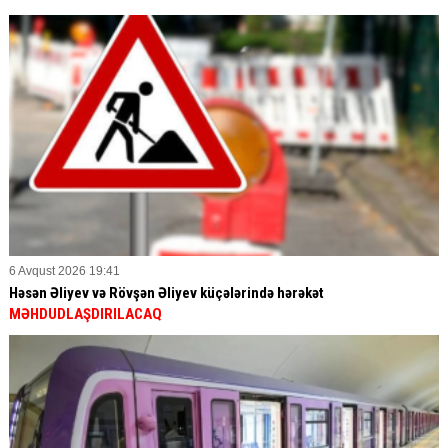
6 Avqust 2026 19:41
Həsən Əliyev və Rövşən Əliyev küçələrində hərəkət
MƏHDUDLAŞDIRILACAQ