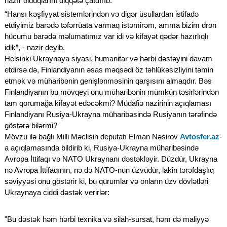
hazır olduqlarını diqqətə çatdırıb.
“Hansı kəşfiyyat sistemlərindən və digər üsullardan istifadə
etdiyimiz barədə təfərrüata varmaq istəmirəm, amma bizim dron
hücumu barədə məlumatımız var idi və kifayət qədər hazırlıqlı
idik”, - nazir deyib.
Helsinki Ukraynaya siyasi, humanitar və hərbi dəstəyini davam
etdirsə də, Finlandiyanın əsas məqsədi öz təhlükəsizliyini təmin
etmək və müharibənin genişlənməsinin qarşısını almaqdır. Bəs
Finlandiyanın bu mövqeyi onu müharibənin mümkün təsirlərindən
tam qorumağa kifayət edəcəkmi? Müdafiə nazirinin açıqlaması
Finlandiyanı Rusiya-Ukrayna müharibəsində Rusiyanın tərəfində
göstərə bilərmi?
Mövzu ilə bağlı Milli Məclisin deputatı Elman Nəsirov
Avtosfer.az
-
a açıqlamasında bildirib ki, Rusiya-Ukrayna müharibəsində
Avropa İttifaqı və NATO Ukraynanı dəstəkləyir. Düzdür, Ukrayna
nə Avropa İttifaqının, nə də NATO-nun üzvüdür, lakin tərəfdaşlıq
səviyyəsi onu göstərir ki, bu qurumlar və onların üzv dövlətləri
Ukraynaya ciddi dəstək verirlər:
"Bu dəstək həm hərbi texnika və silah-sursat, həm də maliyyə