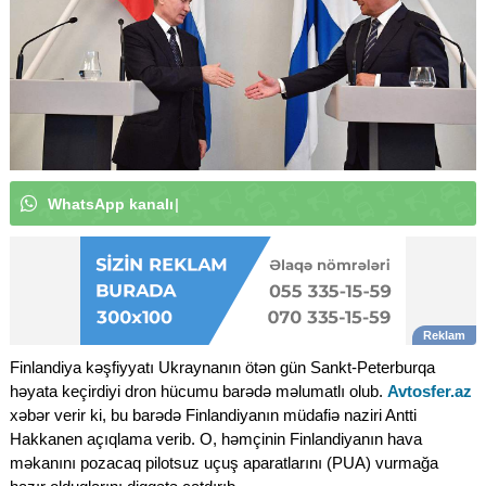
W
h
a
t
s
A
p
p
k
a
n
a
l
ı
m
ı
z
a
a
b
u
n
ə
o
l
u
n
|
Finlandiya kəşfiyyatı Ukraynanın ötən gün Sankt-Peterburqa
həyata keçirdiyi dron hücumu barədə məlumatlı olub.
Avtosfer.az
xəbər verir ki, bu barədə Finlandiyanın müdafiə naziri Antti
Hakkanen açıqlama verib. O, həmçinin Finlandiyanın hava
məkanını pozacaq pilotsuz uçuş aparatlarını (PUA) vurmağa