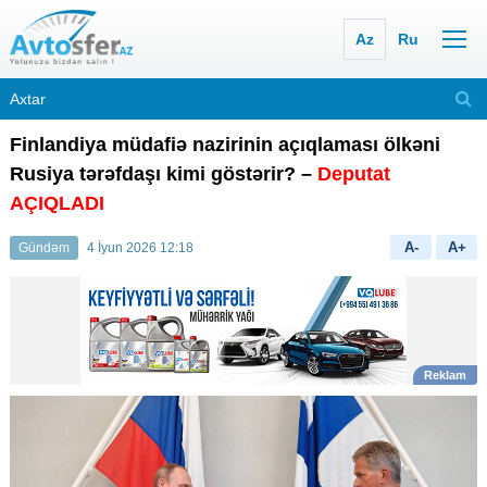
Az
Ru
Finlandiya müdafiə nazirinin açıqlaması ölkəni
Rusiya tərəfdaşı kimi göstərir? –
Deputat
AÇIQLADI
A-
A+
Gündəm
4 İyun 2026 12:18