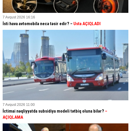
7 Avqust 2026 16:16
İsti hava avtomobilə necə təsir edir? –
Usta AÇIQLADI
7 Avqust 2026 11:00
İctimai nəqliyyatda subsidiya modeli tətbiq oluna bilər?
–
AÇIQLAMA