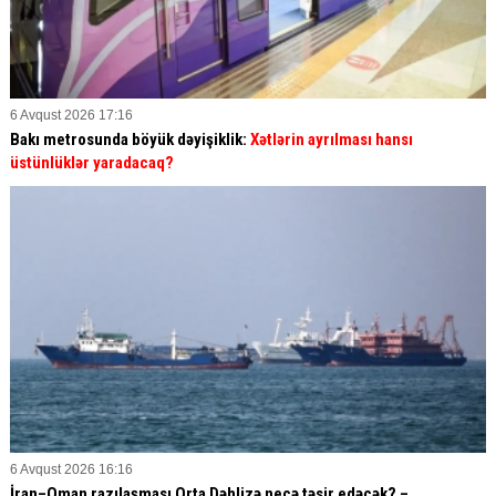
6 Avqust 2026 17:16
Bakı metrosunda böyük dəyişiklik:
Xətlərin ayrılması hansı
üstünlüklər yaradacaq?
6 Avqust 2026 16:16
İran–Oman razılaşması Orta Dəhlizə necə təsir edəcək? –