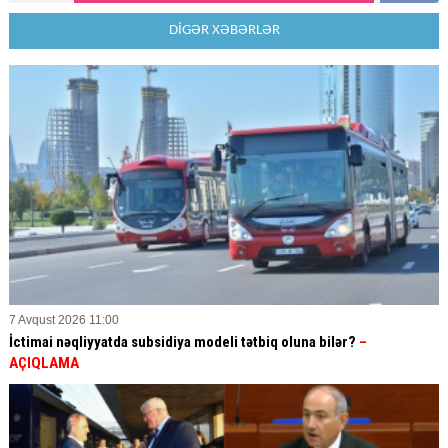
DİGƏR XƏBƏRLƏR
7 Avqust 2026 11:00
İctimai nəqliyyatda subsidiya modeli tətbiq oluna bilər?
–
AÇIQLAMA