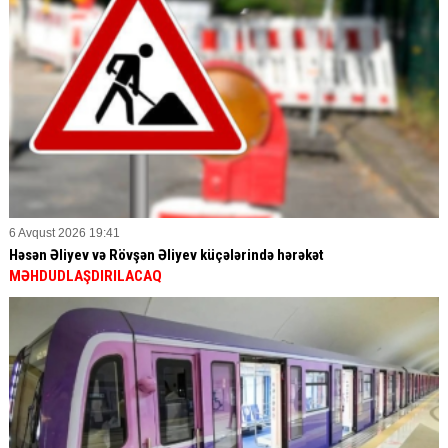
6 Avqust 2026 19:41
Həsən Əliyev və Rövşən Əliyev küçələrində hərəkət
MƏHDUDLAŞDIRILACAQ