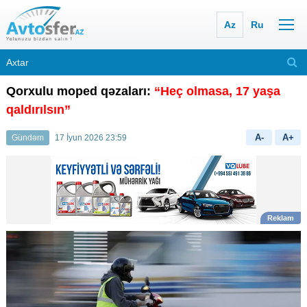
Az
Ru
Qorxulu moped qəzaları:
“Heç olmasa, 17 yaşa
qaldırılsın”
A-
A+
Gündəm
17 İyun 2026 23:59