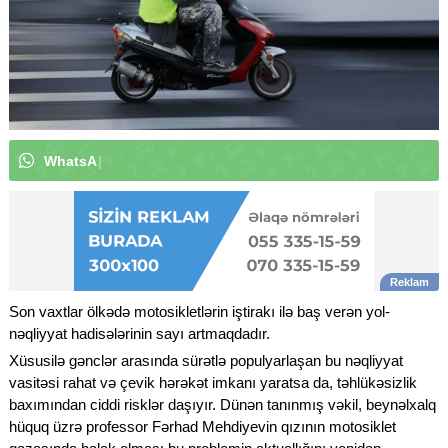
W
h
a
t
s
A
p
p
k
a
n
a
l
ı
m
ı
z
a
a
b
u
n
ə
|
Son vaxtlar ölkədə motosikletlərin iştirakı ilə baş verən yol-
nəqliyyat hadisələrinin sayı artmaqdadır.
Xüsusilə gənclər arasında sürətlə populyarlaşan bu nəqliyyat
vasitəsi rahat və çevik hərəkət imkanı yaratsa da, təhlükəsizlik
baxımından ciddi risklər daşıyır. Dünən tanınmış vəkil, beynəlxalq
hüquq üzrə professor Fərhad Mehdiyevin qızının motosiklet