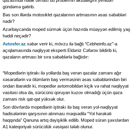
qəzasında həlak olması bu problemin aktuallığını yenidən
gündəmə gətirib.
Bəs son illərdə motosiklet qəzalarının artmasının əsas səbəbləri
nədir?
Azərbaycanda moped sürmək üçün hazırda müəyyən edilmiş yaş
həddi neçədir?
Avtosfer.az
xəbər verir ki, mövzu ilə bağlı “Cebheinfo.az”-a
açıqlamasında nəqliyyat eksperti Eldəniz Cəfərov bildirib ki,
qəzaların artması bir sıra səbəblərlə bağlıdır:
“Mopedlərin iştirakı ilə yollarda baş verən qəzalar zamanı ağır
xəsarətlərin və ölümlərin baş verməsinin əsas səbəblərindən biri
ondan ibarətdir ki, mopedlər avtomobildən kiçik və rahat nəqliyyat
vasitəsi olsa da, sürücünü qoruyan kuzov olmadığı üçün qəza
zamanı risk qat-qat yüksək olur.
Son dövrlərdə mopedlərin iştirakı ilə baş verən yol-nəqliyyat
hadisələrinin qarşısının alınması məqsədilə “Yol hərəkəti
haqqında” Qanuna artıq dəyişiklik edilib. Moped sürən şəxslərdən
A1 kateqoriyalı sürücülük vəsiqəsi tələb olunur.