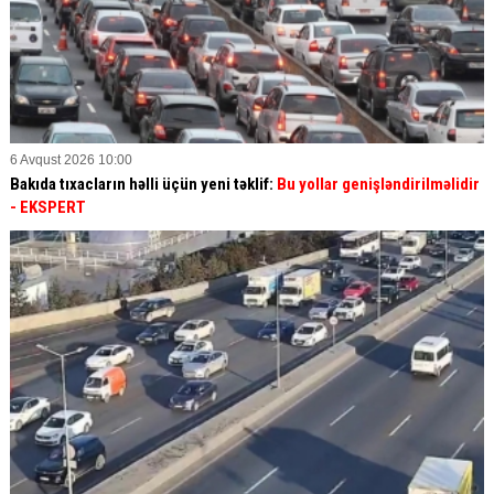
6 Avqust 2026 10:00
Bakıda tıxacların həlli üçün yeni təklif:
Bu yollar genişləndirilməlidir
- EKSPERT