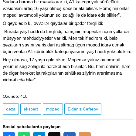
Sadəcə burada bir məsələ var ki, A1 kateqoriyalı sürücülük
vəsiqəsini artıq 16 yaşı olmuş şəxslər ala bilirlər. Həmçinin onlar
mopedi avtomobil yolunun sol zolağı ilə də idarə edə bilirlər”.
O qeyd edib ki, əvvəllər qaydalar bir qədər fərqli idi:
“Burada yaş həddi də fərqli idi, həmçinin mopedlər üçün yollarda
müəyyən məhdudiyyətlər var idi. Mən təklif edirəm ki, belə
qəzaların sayını və riskləri azaltmaq üçün moped idarə etmək
üçün verilən A1 sürücülük kateqoriyasının yaş həddi yüksəldilsin.
Heç olmasa, 17 yaşa qaldırılsın. Mopedlər yalnız avtomobil
yolunun sağ zolağı ilə hərəkət edə bilsinlər. Bu, həm onların, həm
də digər hərəkət iştirakçılarının təhlükəsizliyinin artırılmasına
xidmət edə bilər”.
Oxunub
: 418
qəza
ekspert
moped
Eldəniz Cəfərov
Sosial şəbəkələrdə paylaşın