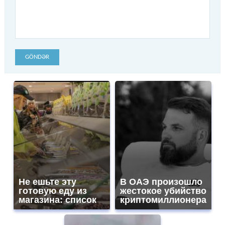
GÖNDƏR
Не ешьте эту
В ОАЭ произошло
готовую еду из
жестокое убийство
магазина: список
криптомиллионера