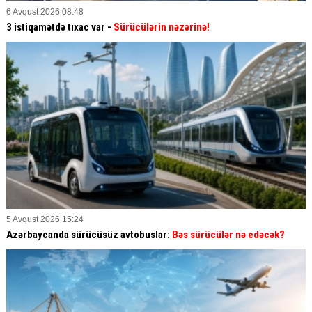
6 Avqust 2026 08:48
3 istiqamətdə tıxac var -
Sürücülərin nəzərinə!
5 Avqust 2026 15:24
Azərbaycanda sürücüsüz avtobuslar:
Bəs sürücülər nə edəcək?