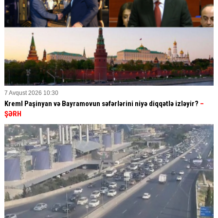
7 Avqust 2026 10:30
Kreml Paşinyan və Bayramovun səfərlərini niyə diqqətlə izləyir?
–
ŞƏRH