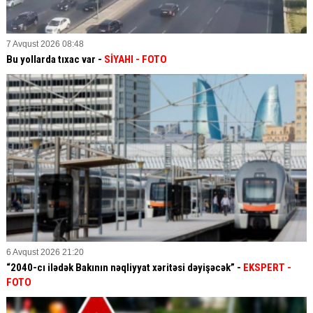
7 Avqust 2026 08:48
Bu yollarda tıxac var -
SİYAHI
- FOTO
6 Avqust 2026 21:20
“2040-cı ilədək Bakının nəqliyyat xəritəsi dəyişəcək” -
EKSPERT
-
FOTO