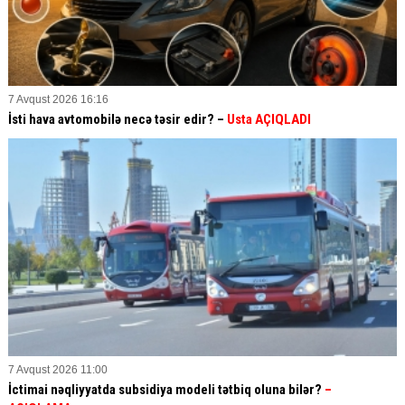
7 Avqust 2026 16:16
İsti hava avtomobilə necə təsir edir? –
Usta AÇIQLADI
7 Avqust 2026 11:00
İctimai nəqliyyatda subsidiya modeli tətbiq oluna bilər?
–