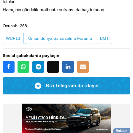
tutulur.
Həmçinin gündəlik mətbuat konfransı da baş tutacaq.
Oxunub
: 268
WUF13
Ümumdünya Şəhərsalma Forumu
BMT
Sosial şəbəkələrdə paylaşın
Bizi Telegram-da izləyin