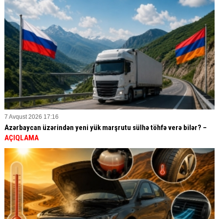
7 Avqust 2026 17:16
Azərbaycan üzərindən yeni yük marşrutu sülhə töhfə verə bilər? –
AÇIQLAMA