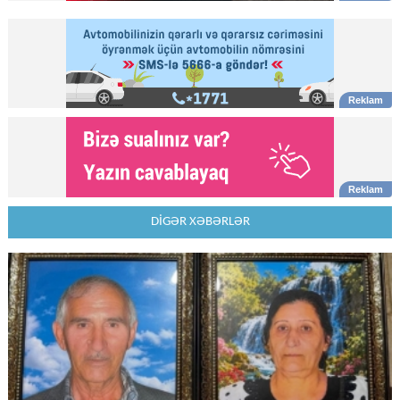
DİGƏR XƏBƏRLƏR