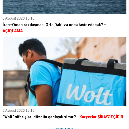
6 Avqust 2026 16:16
İran–Oman razılaşması Orta Dəhlizə necə təsir edəcək? –
AÇIQLAMA
6 Avqust 2026 15:16
“Wolt” sifarişləri düzgün qablaşdırılmır? -
Kuryerlər ŞİKAYƏTÇİDİR