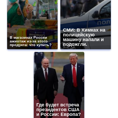
СМИ: В Химках на
полицейскую
В магазинах России
машину напали и
ажиотаж из-за этого
подожгли.
продукта: что купить?
Где будет встреча
президентов США
и России: Европа?