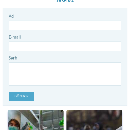
ŞƏRH YAZ
Ad
E-mail
Şərh
GÖNDƏR