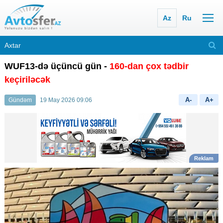
Az
Ru
WUF13-də üçüncü gün -
160-dan çox tədbir
keçiriləcək
A-
A+
Gündəm
19 May 2026 09:06