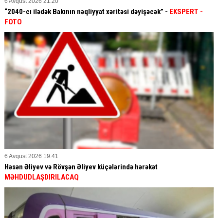
6 Avqust 2026 21:20
“2040-cı ilədək Bakının nəqliyyat xəritəsi dəyişəcək” -
EKSPERT
-
FOTO
6 Avqust 2026 19:41
Həsən Əliyev və Rövşən Əliyev küçələrində hərəkət
MƏHDUDLAŞDIRILACAQ