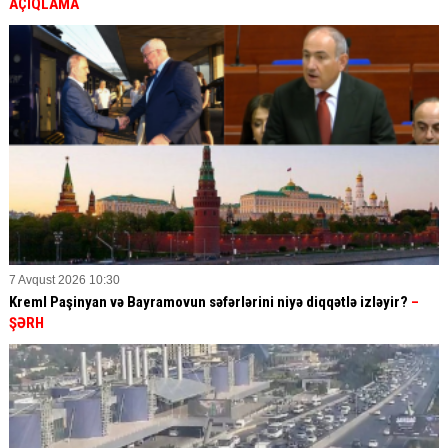
AÇIQLAMA
7 Avqust 2026 10:30
Kreml Paşinyan və Bayramovun səfərlərini niyə diqqətlə izləyir?
–
ŞƏRH