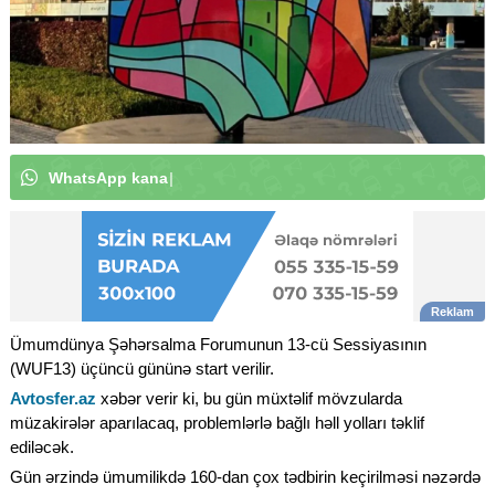
W
h
a
t
s
A
p
p
k
a
n
a
l
ı
m
ı
z
a
a
b
u
n
ə
o
l
u
n
|
Ümumdünya Şəhərsalma Forumunun 13-cü Sessiyasının
(WUF13) üçüncü gününə start verilir.
Avtosfer.az
xəbər verir ki, bu gün müxtəlif mövzularda
müzakirələr aparılacaq, problemlərlə bağlı həll yolları təklif
ediləcək.
Gün ərzində ümumilikdə 160-dan çox tədbirin keçirilməsi nəzərdə