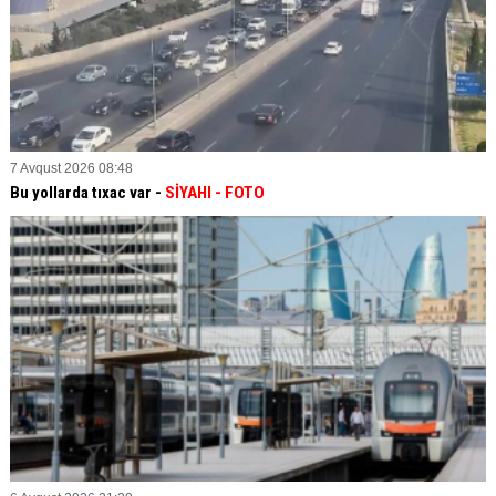
7 Avqust 2026 08:48
Bu yollarda tıxac var -
SİYAHI
- FOTO