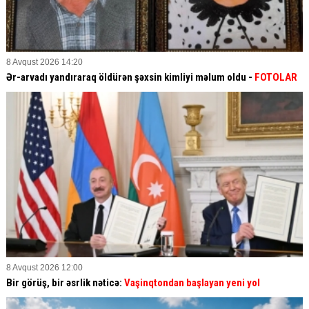
8 Avqust 2026 14:20
Ər-arvadı yandıraraq öldürən şəxsin kimliyi məlum oldu -
FOTOLAR
8 Avqust 2026 12:00
Bir görüş, bir əsrlik nəticə:
Vaşinqtondan başlayan yeni yol