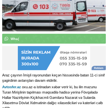
W
h
a
t
s
A
p
p
k
a
n
a
l
ı
m
ı
z
a
a
b
u
|
Araz çayının İmişli rayonundan keçən hissəsində batan 11-ci sinif
şagirdinin axtarışları davam etdirilir.
Avtosfer.az
oxu.az-a istinadən xəbər verir ki, bu ilin məzunu
Turan Mirişlinin tapılması məqsədilə hadisə yerinə Fövqəladə
Hallar Nazirliyinin Kiçikhəcmli Gəmilərə Nəzarət və Sularda
Xilasetmə Dövlət Xidmətinin dalğıc-xilasediciləri və katerləri cəlb