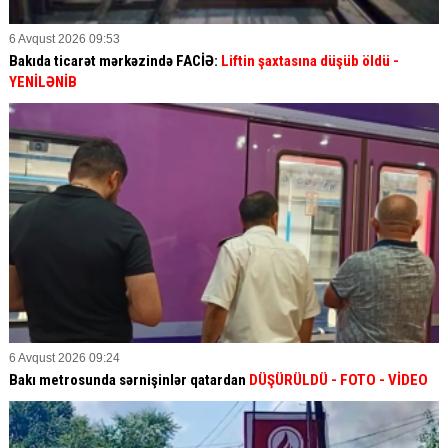
6 Avqust 2026 09:53
Bakıda ticarət mərkəzində FACİƏ:
Liftin şaxtasına düşüb öldü
-
YENİLƏNİB
6 Avqust 2026 09:24
Bakı metrosunda sərnişinlər qatardan
DÜŞÜRÜLDÜ - FOTO - VİDEO