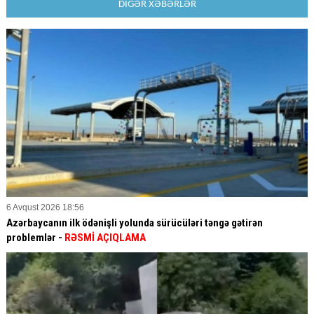
DİGƏR XƏBƏRLƏR
6 Avqust 2026 18:56
Azərbaycanın ilk ödənişli yolunda sürücüləri təngə gətirən
problemlər -
RƏSMİ AÇIQLAMA