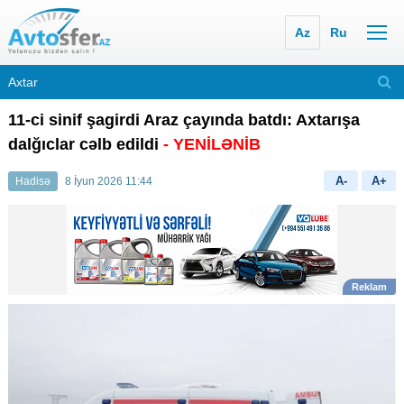
Az
Ru
11-ci sinif şagirdi Araz çayında batdı: Axtarışa
dalğıclar cəlb edildi
- YENİLƏNİB
A-
A+
Hadisə
8 İyun 2026 11:44