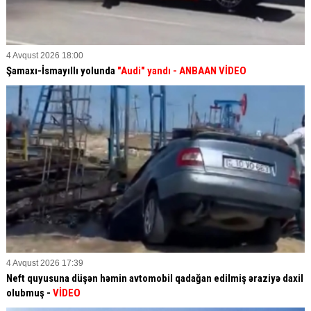
4 Avqust 2026 18:00
Şamaxı-İsmayıllı yolunda
"Audi" yandı - ANBAAN VİDEO
4 Avqust 2026 17:39
Neft quyusuna düşən həmin avtomobil qadağan edilmiş əraziyə daxil
olubmuş -
VİDEO