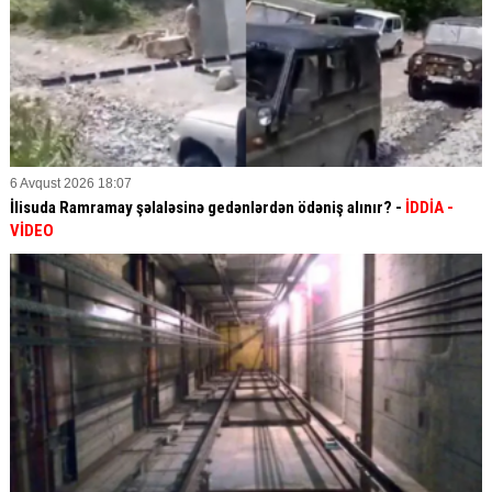
6 Avqust 2026 18:07
İlisuda Ramramay şəlaləsinə gedənlərdən ödəniş alınır? -
İDDİA
-
VİDEO