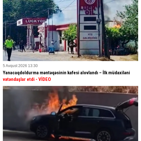
5 Avqust 2026 13:30
Yanacaqdoldurma məntəqəsinin kafesi alovlandı – İlk müdaxiləni
vətəndaşlar etdi
- VİDEO