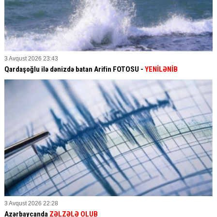
3 Avqust 2026 23:43
Qardaşoğlu ilə dənizdə batan Arifin FOTOSU
-
YENİLƏNİB
3 Avqust 2026 22:28
Azərbaycanda
ZƏLZƏLƏ OLUB