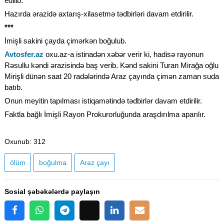
edilib.
Hazırda ərazidə axtarış-xilasetmə tədbirləri davam etdirilir.
***
İmişli sakini çayda çimərkən boğulub.
Avtosfer.az
oxu.az-a istinadən xəbər verir ki, hadisə rayonun
Rəsullu kəndi ərazisində baş verib. Kənd sakini Turan Mirağa oğlu
Mirişli dünən saat 20 radələrində Araz çayında çimən zaman suda
batıb.
Onun meyitin tapılması istiqamətində tədbirlər davam etdirilir.
Faktla bağlı İmişli Rayon Prokurorluğunda araşdırılma aparılır.
Oxunub
: 312
ölüm
boğulma
Araz çayı
Sosial şəbəkələrdə paylaşın