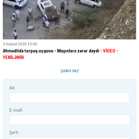
3 Avqust 2026 15:00
Əhmədlidə torpaq uçqunu - Maşınlara zərər dəydi
- VİDEO
-
YENİLƏNİB
ŞƏRH YAZ
Ad
E-mail
Şərh