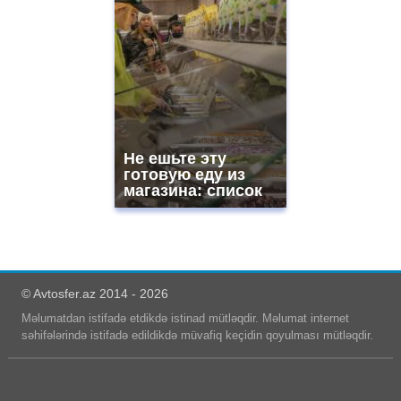
Не ешьте эту
готовую еду из
магазина: список
© Avtosfer.az 2014 - 2026
Məlumatdan istifadə etdikdə istinad mütləqdir. Məlumat internet
səhifələrində istifadə edildikdə müvafiq keçidin qoyulması mütləqdir.