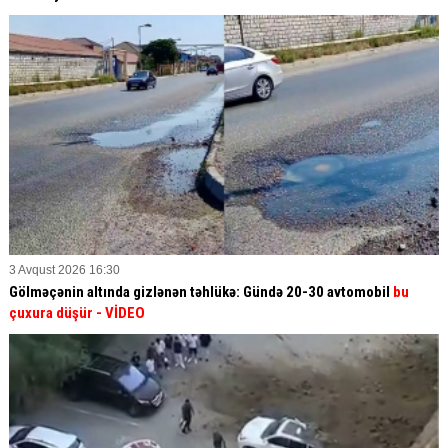
3 Avqust 2026 16:30
Gölməçənin altında gizlənən təhlükə: Gündə 20-30 avtomobil
bu
çuxura düşür
- VİDEO