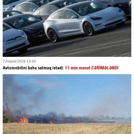
7 Avqust 2026 13:30
Avtomobilini baha satmaq istədi:
11 min manat CƏRİMƏLƏNDİ