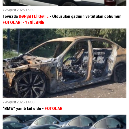
7 Avqust 2026 15:39
Tovuzda
DƏHŞƏTLİ QƏTL
- Öldürülən qadının və tutulan qohumun
FOTOLARI
- YENİLƏNİB
7 Avqust 2026 14:00
“BMW” yanıb kül oldu -
FOTOLAR