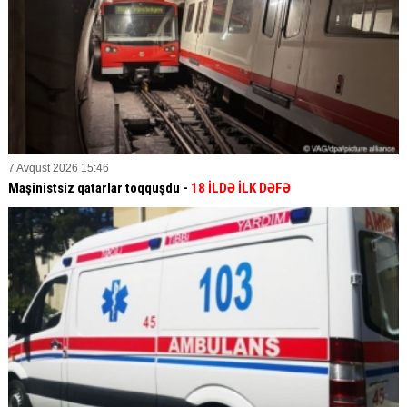
7 Avqust 2026 15:46
Maşinistsiz qatarlar toqquşdu -
18 İLDƏ İLK DƏFƏ