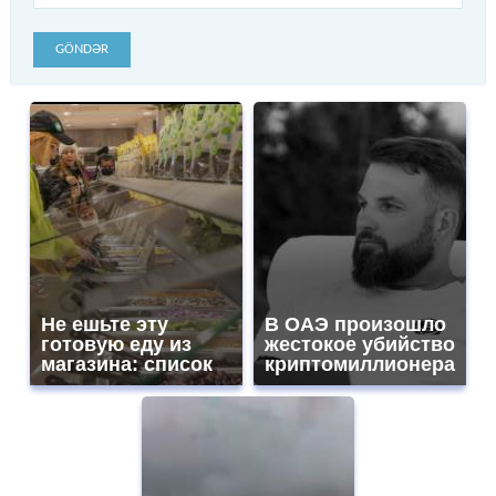
GÖNDƏR
Не ешьте эту
В ОАЭ произошло
готовую еду из
жестокое убийство
магазина: список
криптомиллионера