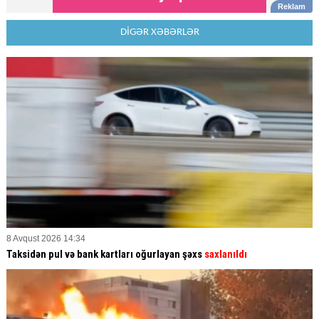
DİGƏR XƏBƏRLƏR
8 Avqust 2026 14:34
Taksidən pul və bank kartları oğurlayan şəxs
saxlanıldı