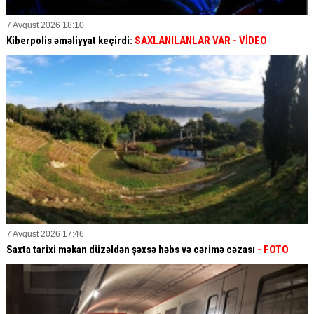
7 Avqust 2026 18:10
Kiberpolis əməliyyat keçirdi:
SAXLANILANLAR VAR
- VİDEO
7 Avqust 2026 17:46
Saxta tarixi məkan düzəldən şəxsə həbs və cərimə cəzası
- FOTO