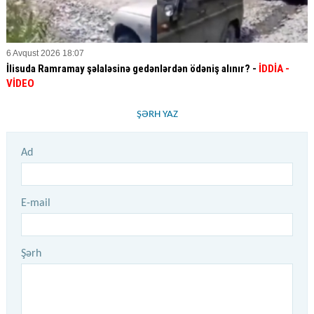
6 Avqust 2026 18:07
İlisuda Ramramay şəlaləsinə gedənlərdən ödəniş alınır? -
İDDİA
-
VİDEO
ŞƏRH YAZ
Ad
E-mail
Şərh