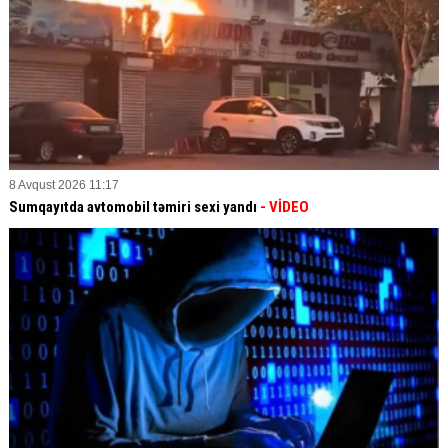
8 Avqust 2026 11:17
Sumqayıtda avtomobil təmiri sexi yandı
- VİDEO