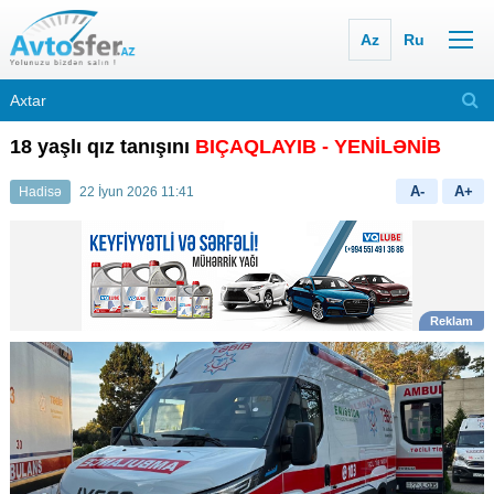
Az
Ru
18 yaşlı qız tanışını
BIÇAQLAYIB
- YENİLƏNİB
A-
A+
Hadisə
22 İyun 2026 11:41