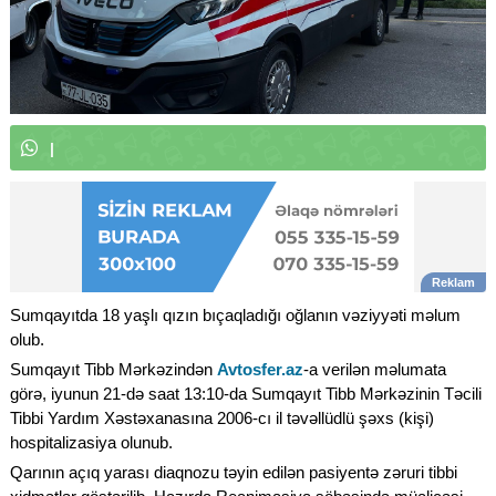
W
h
a
t
s
A
p
p
k
a
n
a
l
ı
m
ı
z
a
|
Sumqayıtda 18 yaşlı qızın bıçaqladığı oğlanın vəziyyəti məlum
olub.
Sumqayıt Tibb Mərkəzindən
Avtosfer.az
-a verilən məlumata
görə, iyunun 21-də saat 13:10-da Sumqayıt Tibb Mərkəzinin Təcili
Tibbi Yardım Xəstəxanasına 2006-cı il təvəllüdlü şəxs (kişi)
hospitalizasiya olunub.
Qarının açıq yarası diaqnozu təyin edilən pasiyentə zəruri tibbi