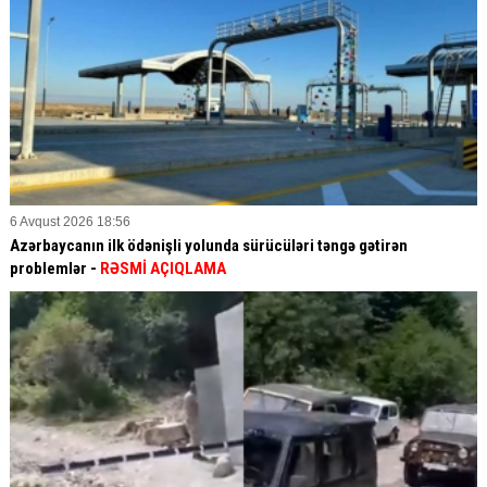
6 Avqust 2026 18:56
Azərbaycanın ilk ödənişli yolunda sürücüləri təngə gətirən
problemlər -
RƏSMİ AÇIQLAMA