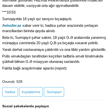
xidmətlər göstərilib. Hazırda Reanimasiya şöbəsində müalicəsi
davam etdirilir, vəziyyəti orta ağır qiymətləndirilir.
***10:53
Sumqayıtda 18 yaşlı qız tanışını bıçaqlayıb.
Avtosfer.az
xəbər verir ki, hadisə şəhər ərazisində yerləşən
mənzillərdən birində qeydə alınıb.
Belə ki, Sumqayıt şəhər sakini, 18 yaşlı G.Ə aralarında yaranmış
münaqişə zəminində 20 yaşlı Q.B-ya bıçaqla xəsarət yetirib.
Yaralı dərhal xəstəxanaya çatdırılıb və ona tibbi yardım göstərilib.
Polis əməkdaşları tərəfindən keçirilən tədbirlə əməli törətməkdə
şübhəli bilinən G.Ə müəyyən olunaraq saxlanılıb.
Faktla bağlı araşdırmalar aparılır.(report)
Oxunub
: 528
hadisə
bıçaqlanma
Sumqayıt
Sosial şəbəkələrdə paylaşın