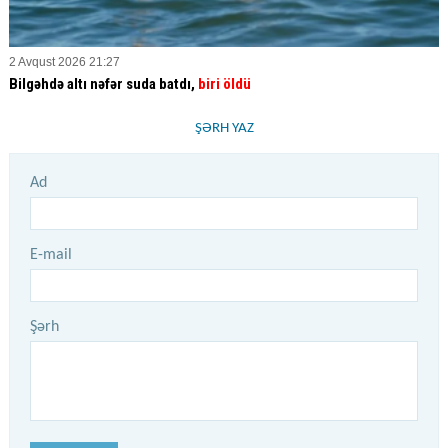
2 Avqust 2026 21:27
Bilgəhdə altı nəfər suda batdı,
biri öldü
ŞƏRH YAZ
Ad
E-mail
Şərh