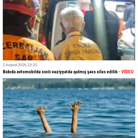
2 Avqust 2026 23:33
Bakıda avtomobildə sıxılı vəziyyətdə qalmış şəxs xilas edilib
- VİDEO