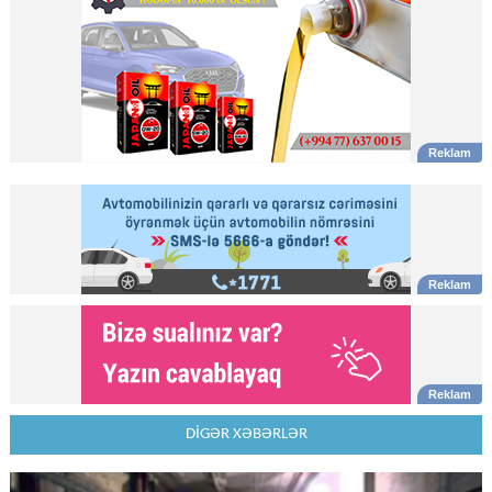
DİGƏR XƏBƏRLƏR