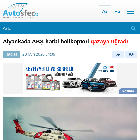
Az
Ru
Alyaskada ABŞ hərbi helikopteri
qəzaya uğradı
A-
A+
Hadisə
23 İyun 2026 14:39