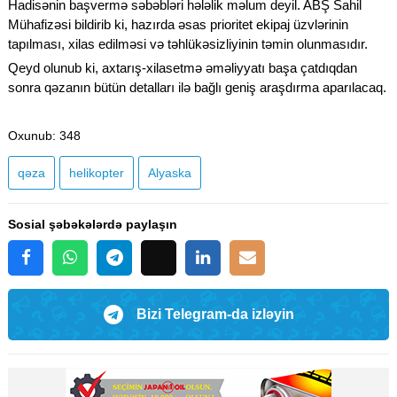
Hadisənin başvermə səbəbləri hələlik məlum deyil. ABŞ Sahil
Mühafizəsi bildirib ki, hazırda əsas prioritet ekipaj üzvlərinin
tapılması, xilas edilməsi və təhlükəsizliyinin təmin olunmasıdır.
Qeyd olunub ki, axtarış-xilasetmə əməliyyatı başa çatdıqdan
sonra qəzanın bütün detalları ilə bağlı geniş araşdırma aparılacaq.
Oxunub
: 348
qəza
helikopter
Alyaska
Sosial şəbəkələrdə paylaşın
Bizi Telegram-da izləyin