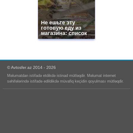
Не ешьте эту
готовую еду из
магазина: список
© Avtosfer.az 2014 - 2026
Məlumatdan istifadə etdikdə istinad mütləqdir. Məlumat internet
səhifələrində istifadə edildikdə müvafiq keçidin qoyulması mütləqdir.