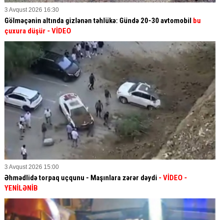
3 Avqust 2026 16:30
Gölməçənin altında gizlənən təhlükə: Gündə 20-30 avtomobil
bu
çuxura düşür
- VİDEO
3 Avqust 2026 15:00
Əhmədlidə torpaq uçqunu - Maşınlara zərər dəydi
- VİDEO
-
YENİLƏNİB