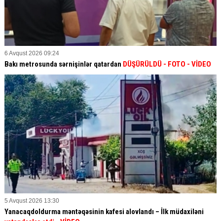
6 Avqust 2026 09:24
Bakı metrosunda sərnişinlər qatardan
DÜŞÜRÜLDÜ - FOTO - VİDEO
5 Avqust 2026 13:30
Yanacaqdoldurma məntəqəsinin kafesi alovlandı – İlk müdaxiləni