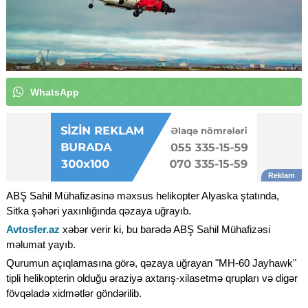
W
h
a
t
s
A
p
p
k
a
n
a
l
ı
m
ı
z
a
a
b
u
n
ə
o
l
u
|
ABŞ Sahil Mühafizəsinə məxsus helikopter Alyaska ştatında,
Sitka şəhəri yaxınlığında qəzaya uğrayıb.
Avtosfer.az
xəbər verir ki, bu barədə ABŞ Sahil Mühafizəsi
məlumat yayıb.
Qurumun açıqlamasına görə, qəzaya uğrayan "MH-60 Jayhawk"
tipli helikopterin olduğu əraziyə axtarış-xilasetmə qrupları və digər
fövqəladə xidmətlər göndərilib.