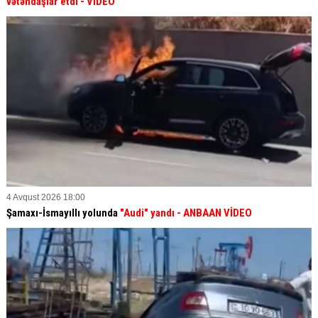
vətəndaşlar etdi
- VİDEO
4 Avqust 2026 18:00
Şamaxı-İsmayıllı yolunda
"Audi" yandı - ANBAAN VİDEO