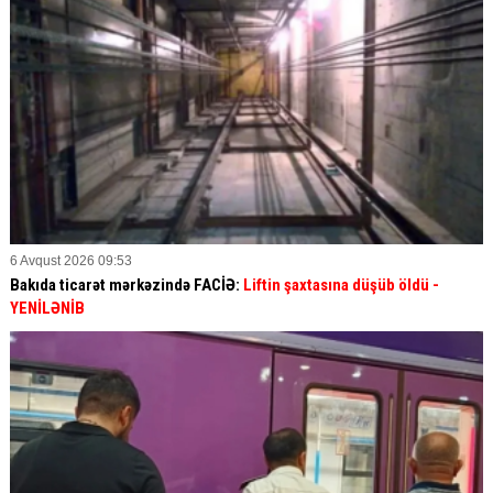
6 Avqust 2026 09:53
Bakıda ticarət mərkəzində FACİƏ:
Liftin şaxtasına düşüb öldü
-
YENİLƏNİB