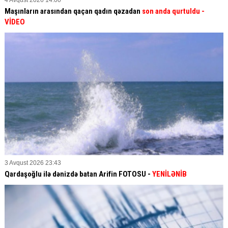
4 Avqust 2026 14:00
Maşınların arasından qaçan qadın qəzadan
son anda qurtuldu
-
VİDEO
3 Avqust 2026 23:43
Qardaşoğlu ilə dənizdə batan Arifin FOTOSU
-
YENİLƏNİB