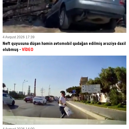
4 Avqust 2026 17:39
Neft quyusuna düşən həmin avtomobil qadağan edilmiş əraziyə daxil
olubmuş -
VİDEO