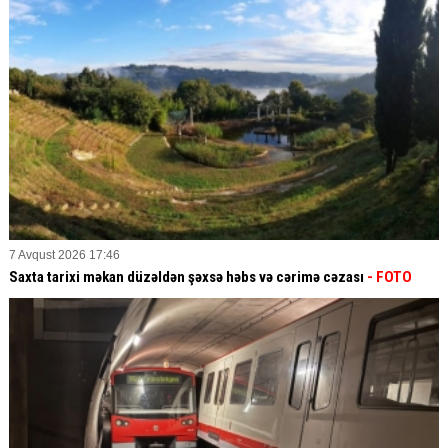
7 Avqust 2026 17:46
Saxta tarixi məkan düzəldən şəxsə həbs və cərimə cəzası
- FOTO