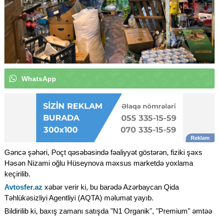
W
h
a
t
s
A
p
p
k
a
n
a
l
ı
m
ı
z
a
a
b
u
n
ə
o
l
u
n
|
Gəncə şəhəri, Poçt qəsəbəsində fəaliyyət göstərən, fiziki şəxs
Həsən Nizami oğlu Hüseynova məxsus marketdə yoxlama
keçirilib.
Avtosfer.az
xəbər verir ki, bu barədə Azərbaycan Qida
Təhlükəsizliyi Agentliyi (AQTA) məlumat yayıb.
Bildirilib ki, baxış zamanı satışda "N1 Organik", "Premium" əmtəə