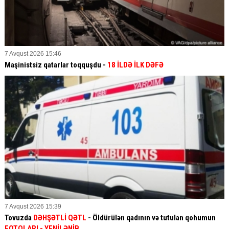
7 Avqust 2026 15:46
Maşinistsiz qatarlar toqquşdu -
18 İLDƏ İLK DƏFƏ
7 Avqust 2026 15:39
Tovuzda
DƏHŞƏTLİ QƏTL
- Öldürülən qadının və tutulan qohumun
FOTOLARI
- YENİLƏNİB