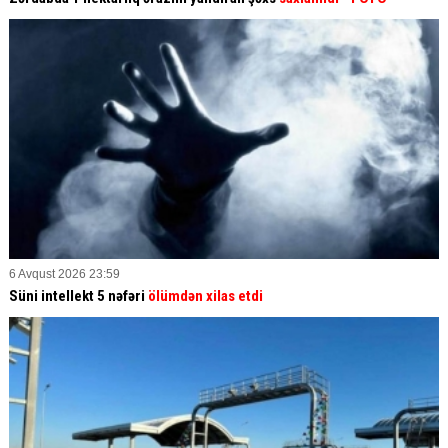
6 Avqust 2026 23:59
Süni intellekt 5 nəfəri
ölümdən xilas etdi