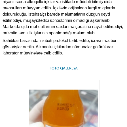
nişanlı saxta alkoqollu içkilər və istifadə müddəti bitmiş qida
məhsulları müəyyən edilib. İçkilərin orijinaldan fərqli miqdarda
doldurulduğu, istehsalçı barədə məlumatların düzgün qeyd
edilmədiyi, müşayiətedici sənədlərinin olmadığı aşkarlanıb.
Marketdə qida məhsullarının saxlanma şəraitinə riayət edilmədiyi,
müvafiq təmizlik işlərinin aparılmadığı məlum olub.
Sahibkar barəsində inzibati protokol tərtib edilib, icrası məcburi
göstərişlər verilib. Alkoqollu içkilərdən nümunələr götürülərək
laborator müayinələrə cəlb edilib.
FOTO QALEREYA