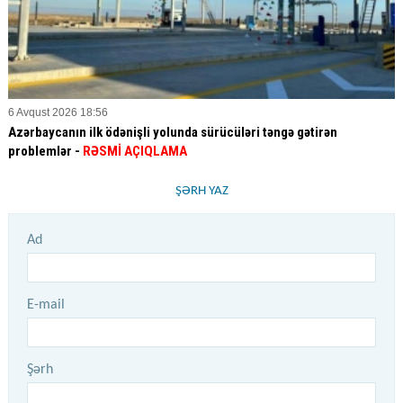
6 Avqust 2026 18:56
Azərbaycanın ilk ödənişli yolunda sürücüləri təngə gətirən
problemlər -
RƏSMİ AÇIQLAMA
ŞƏRH YAZ
Ad
E-mail
Şərh