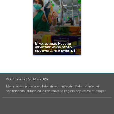
В магазинах России
ажиотаж из-за этого
продукта: что купить?
© Avtosfer.az 2014 - 2026
Məlumatdan istifadə etdikdə istinad mütləqdir. Məlumat internet
səhifələrində istifadə edildikdə müvafiq keçidin qoyulması mütləqdir.