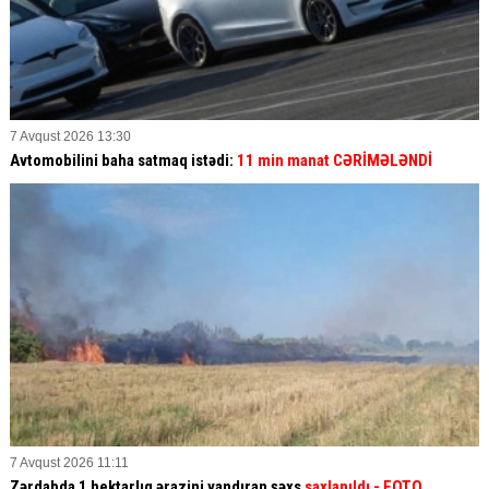
7 Avqust 2026 13:30
Avtomobilini baha satmaq istədi:
11 min manat CƏRİMƏLƏNDİ
7 Avqust 2026 11:11
Zərdabda 1 hektarlıq ərazini yandıran şəxs
saxlanıldı
- FOTO