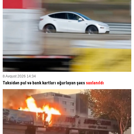
8 Avqust 2026 14:34
Taksidən pul və bank kartları oğurlayan şəxs
saxlanıldı