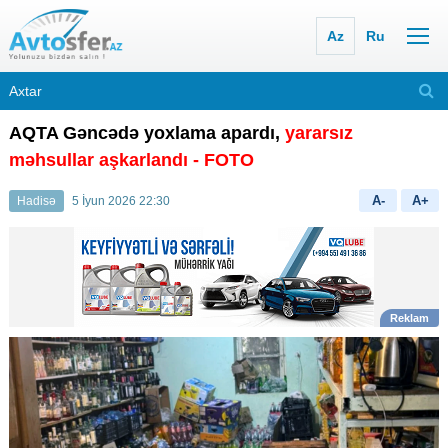
Az
Ru
AQTA Gəncədə yoxlama apardı,
yararsız
məhsullar aşkarlandı - FOTO
A-
A+
Hadisə
5 İyun 2026 22:30