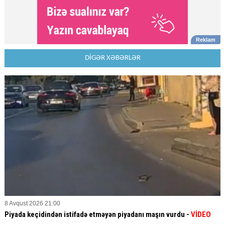
DİGƏR XƏBƏRLƏR
8 Avqust 2026 21:00
Piyada keçidindən istifadə etməyən piyadanı maşın vurdu -
VİDEO