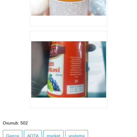
Oxunub
: 502
Gəncə
AQTA
market
yoxlama