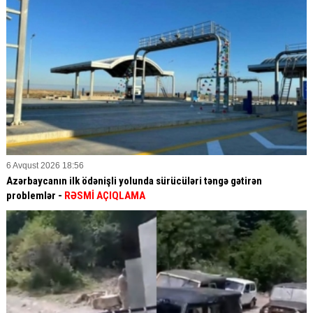
6 Avqust 2026 18:56
Azərbaycanın ilk ödənişli yolunda sürücüləri təngə gətirən
problemlər -
RƏSMİ AÇIQLAMA