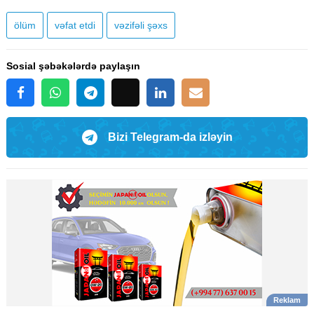
ölüm
vəfat etdi
vəzifəli şəxs
Sosial şəbəkələrdə paylaşın
Bizi Telegram-da izləyin