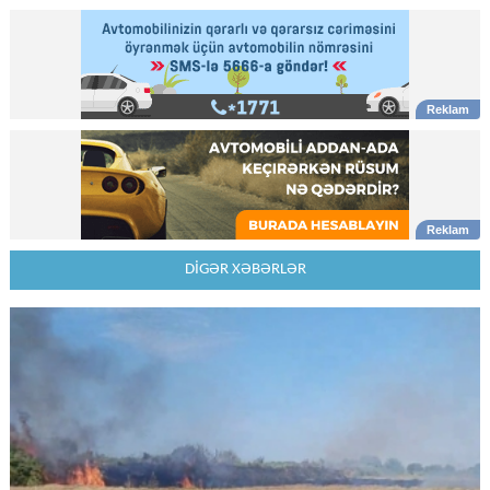
DİGƏR XƏBƏRLƏR