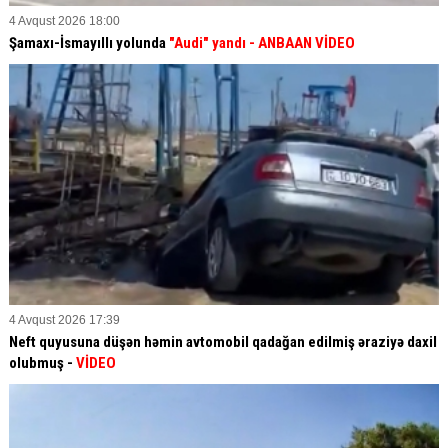
4 Avqust 2026 18:00
Şamaxı-İsmayıllı yolunda
"Audi" yandı - ANBAAN VİDEO
4 Avqust 2026 17:39
Neft quyusuna düşən həmin avtomobil qadağan edilmiş əraziyə daxil
olubmuş -
VİDEO