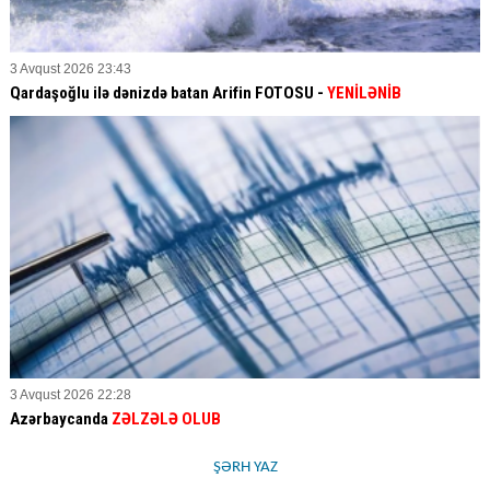
3 Avqust 2026 23:43
Qardaşoğlu ilə dənizdə batan Arifin FOTOSU
-
YENİLƏNİB
3 Avqust 2026 22:28
Azərbaycanda
ZƏLZƏLƏ OLUB
ŞƏRH YAZ