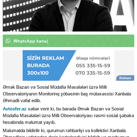
W
h
a
t
s
A
p
p
k
a
n
a
l
ı
m
ı
z
a
a
b
u
n
ə
o
l
u
n
|
Əmək Bazarı və Sosial Müdafiə Məsələləri üzrə Milli
Observatoriyanın Monitorinq şöbəsinin baş mütəxəssisi Xanbala
Əhmədli vəfat edib.
Avtosfer.az
xəbər verir ki, bu barədə Əmək Bazarı və Sosial
Müdafiə Məsələləri üzrə Milli Observatoriyası rəsmi sosial şəbəkə
hesabında məlumat yayıb.
Məlumatda bildirilir ki, qurumun rəhbərliyi və kollektivi Xanbala