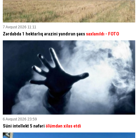
7 Avqust 2026 11:11
Zərdabda 1 hektarlıq ərazini yandıran şəxs
saxlanıldı
- FOTO
6 Avqust 2026 23:59
Süni intellekt 5 nəfəri
ölümdən xilas etdi