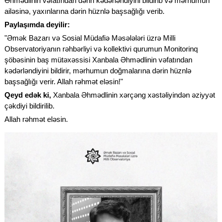
Əhmədlinin vəfatından dərin kədərləndiyini bildirib və mərhumun
ailəsinə, yaxınlarına dərin hüznlə başsağlığı verib.
Paylaşımda deyilir:
"Əmək Bazarı və Sosial Müdafiə Məsələləri üzrə Milli
Observatoriyanın rəhbərliyi və kollektivi qurumun Monitorinq
şöbəsinin baş mütəxəssisi Xanbala Əhmədlinin vəfatından
kədərləndiyini bildirir, mərhumun doğmalarına dərin hüznlə
başsağlığı verir. Allah rəhmət eləsin!"
Qeyd edək ki,
Xanbala Əhmədlinin xərçəng xəstəliyindən əziyyət
çəkdiyi bildirilib.
Allah rəhmət eləsin.