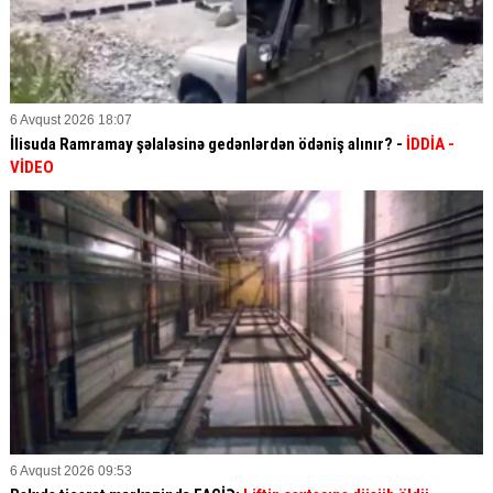
6 Avqust 2026 18:07
İlisuda Ramramay şəlaləsinə gedənlərdən ödəniş alınır? -
İDDİA
-
VİDEO
6 Avqust 2026 09:53