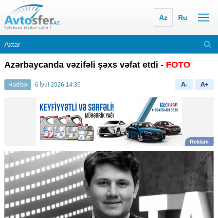
Az
Ru
Azərbaycanda vəzifəli şəxs vəfat etdi -
FOTO
A-
A+
Hadisə
6 İyul 2026 14:36