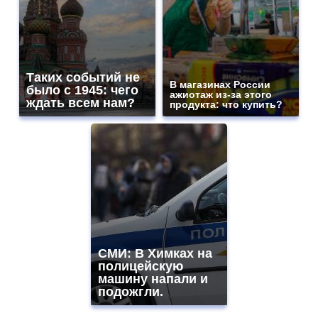
Таких событий не
В магазинах России
было с 1945: чего
ажиотаж из-за этого
ждать всем нам?
продукта: что купить?
СМИ: В Химках на
полицейскую
машину напали и
подожгли.