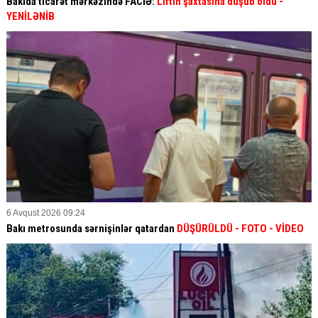
Bakıda ticarət mərkəzində FACİƏ:
Liftin şaxtasına düşüb öldü
-
YENİLƏNİB
6 Avqust 2026 09:24
Bakı metrosunda sərnişinlər qatardan
DÜŞÜRÜLDÜ - FOTO - VİDEO