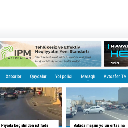
Xəbərlər
Qaydalar
Yol polisi
Maraqlı
Avtosfer TV
+
Bakıda maşını yolun ortasına
Bakıda qadın sürücü qəza