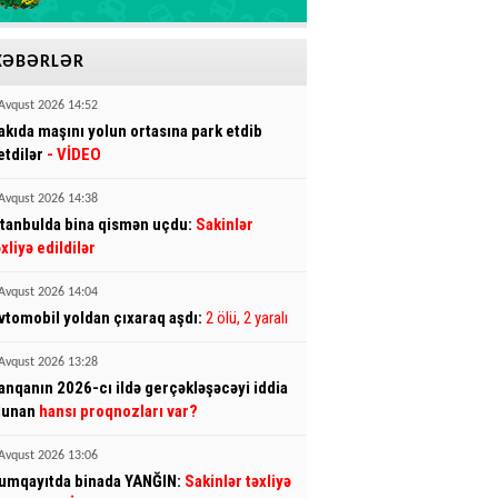
XƏBƏRLƏR
Avqust 2026 14:52
akıda maşını yolun ortasına park etdib
etdilər
- VİDEO
Avqust 2026 14:38
stanbulda bina qismən uçdu:
Sakinlər
əxliyə edildilər
Avqust 2026 14:04
vtomobil yoldan çıxaraq aşdı:
2 ölü, 2 yaralı
Avqust 2026 13:28
anqanın 2026-cı ildə gerçəkləşəcəyi iddia
lunan
hansı proqnozları var?
Avqust 2026 13:06
umqayıtda binada YANĞIN:
Sakinlər təxliyə