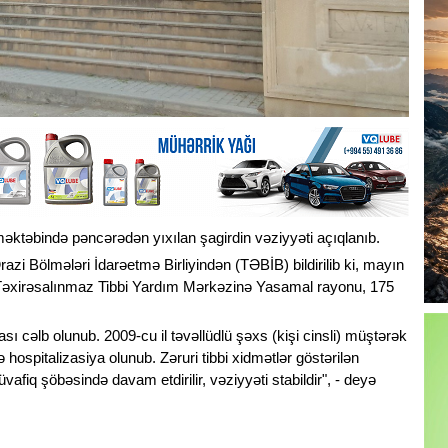
ktəbində pəncərədən yıxılan şagirdin vəziyyəti açıqlanıb.
zi Bölmələri İdarəetmə Birliyindən (TƏBİB) bildirilib ki, mayın
 Təxirəsalınmaz Tibbi Yardım Mərkəzinə Yasamal rayonu, 175
ası cəlb olunub. 2009-cu il təvəllüdlü şəxs (kişi cinsli) müştərək
 hospitalizasiya olunub. Zəruri tibbi xidmətlər göstərilən
afiq şöbəsində davam etdirilir, vəziyyəti stabildir", - deyə