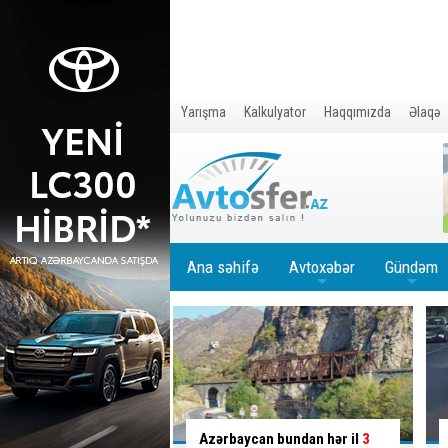
Yarışma
Kalkulyator
Haqqımızda
Əlaqə
Ana səhifə
Avtoxəbər
Gündəm
+
+
an bundan hər il
3
Piyada keçidindən istifadə