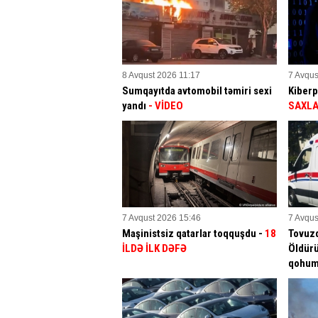
8 Avqust 2026 11:17
7 Avqus
Sumqayıtda avtomobil təmiri sexi
Kiberp
yandı
- VİDEO
SAXLA
7 Avqust 2026 15:46
7 Avqus
Maşinistsiz qatarlar toqquşdu -
18
Tovuz
İLDƏ İLK DƏFƏ
Öldürü
qohu