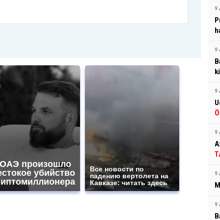
9 
P
h
9 
B
k
9 
U
Ö
9 
A
T
 ОАЭ произошло
Все новости по
естокое убийство
9 
падению вертолета на
риптомиллионера
Кавказе: читать здесь
M
9 
B