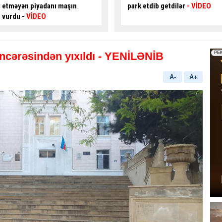
park etdib getdilər
- VİDEO
törətdi:
“Hyundai” əks yola
çıxdı
- VİDEO
ncərəsindən yıxıldı
- YENİLƏNİB
A-
A+