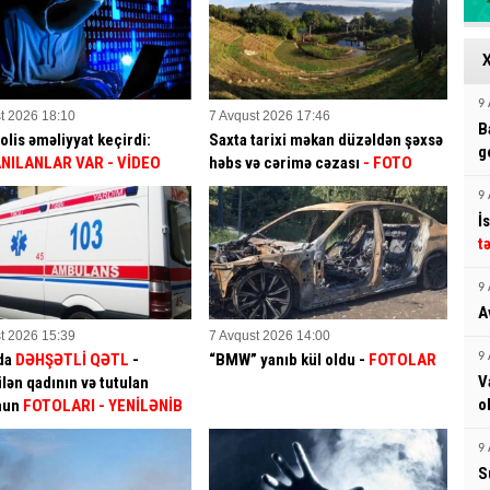
9 
t 2026 18:10
7 Avqust 2026 17:46
B
olis əməliyyat keçirdi:
Saxta tarixi məkan düzəldən şəxsə
g
NILANLAR VAR
- VİDEO
həbs və cərimə cəzası
- FOTO
9 
İ
t
9 
A
t 2026 15:39
7 Avqust 2026 14:00
da
DƏHŞƏTLİ QƏTL
-
“BMW” yanıb kül oldu -
FOTOLAR
9 
V
lən qadının və tutulan
o
mun
FOTOLARI
- YENİLƏNİB
9 
S