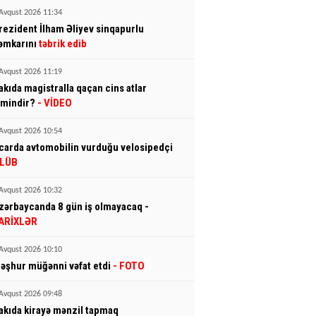
Avqust 2026 11:34
rezident İlham Əliyev sinqapurlu
əmkarını
təbrik edib
Avqust 2026 11:19
akıda magistralla qaçan cins atlar
imindir?
- VİDEO
Avqust 2026 10:54
carda avtomobilin vurduğu velosipedçi
LÜB
Avqust 2026 10:32
zərbaycanda 8 gün iş olmayacaq -
ARİXLƏR
Avqust 2026 10:10
əşhur müğənni vəfat etdi
- FOTO
Avqust 2026 09:48
akıda kirayə mənzil tapmaq