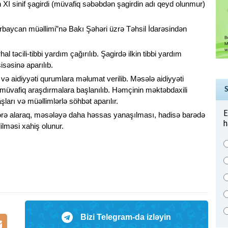
XI sinif şagirdi (müvafiq səbəbdən şagirdin adı qeyd olunmur)
ərbaycan müəllimi”nə Bakı Şəhəri üzrə Təhsil İdarəsindən
hal təcili-tibbi yardım çağırılıb. Şagirdə ilkin tibbi yardım
səsinə aparılıb.
 və aidiyyəti qurumlara məlumat verilib. Məsələ aidiyyəti
 müvafiq araşdırmalara başlanılıb. Həmçinin məktəbdaxili
ları və müəllimlərlə söhbət aparılır.
E
zərə alaraq, məsələyə daha həssas yanaşılması, hadisə barədə
h
ilməsi xahiş olunur.
Bizi Telegram-da izləyin