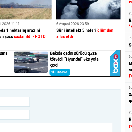
e
9 
B
t 2026 11:11
6 Avqust 2026 23:59
“
da 1 hektarlıq ərazini
Süni intellekt 5 nəfəri
ölümdən
an şəxs
saxlanıldı
- FOTO
xilas etdi
9 
S
9 
M
s
F
9 
X
q
9 
R
y