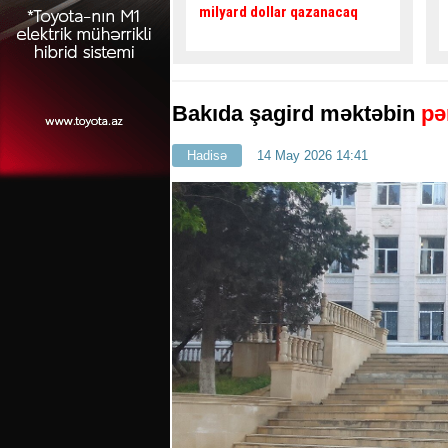
dollar qazanacaq
etməyən piyadanı maşın
vurdu -
VİDEO
Bakıda şagird məktəbin
pə
Hadisə
14 May 2026 14:41