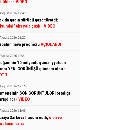
diliblər
- VİDEO
Avqust 2026 12:49
akıda qadın sürücü qəza törətdi:
Hyundai” əks yola çıxdı
- VİDEO
Avqust 2026 12:23
abahın hava proqnozu
AÇIQLANDI
Avqust 2026 12:21
üğəninin 10 milyonluq əməliyyatdan
onra YENİ GÖRÜNÜŞÜ gündəm oldu
-
OTO
Avqust 2026 12:16
ameneinin SON GÖRÜNTÜLƏRİ ortalığı
arışdırdı
- VİDEO
Avqust 2026 11:49
usiya Xarkova hücum edib,
ölən və
aralananlar var