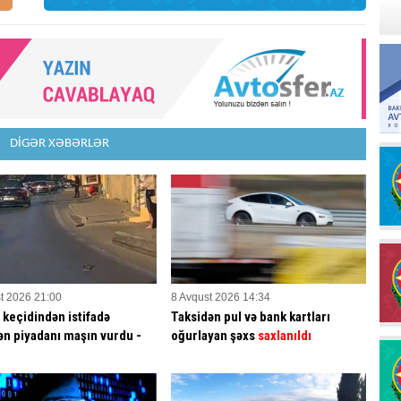
DİGƏR XƏBƏRLƏR
t 2026 21:00
8 Avqust 2026 14:34
 keçidindən istifadə
Taksidən pul və bank kartları
n piyadanı maşın vurdu -
oğurlayan şəxs
saxlanıldı