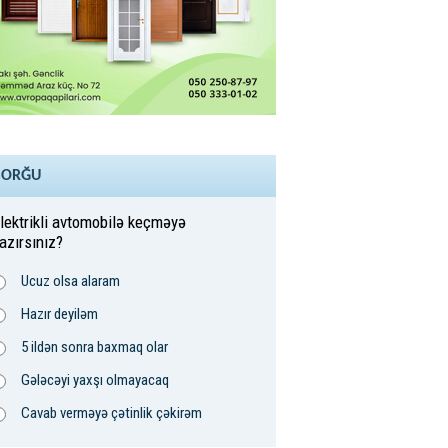
SORĞU
lektrikli avtomobilə keçməyə
azırsınız?
Ucuz olsa alaram
Hazır deyiləm
5 ildən sonra baxmaq olar
Gələcəyi yaxşı olmayacaq
Cavab verməyə çətinlik çəkirəm