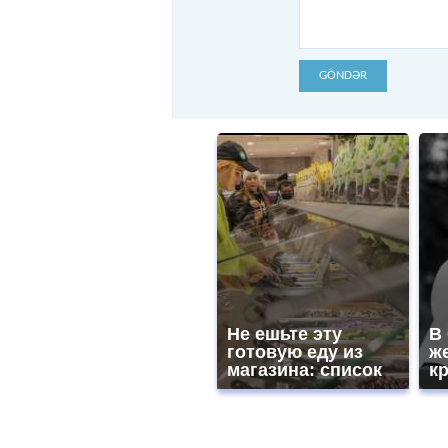
GÖNDƏR
Не ешьте эту
В
готовую еду из
ж
магазина: список
к