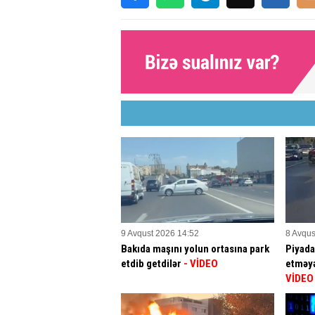
9 Avqust 2026 14:52
8 Avqus
Bakıda maşını yolun ortasına park
Piyada
etdib getdilər
- VİDEO
etməyə
VİDEO