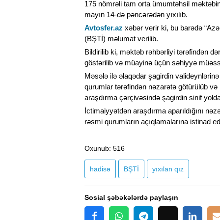
175 nömrəli tam orta ümumtəhsil məktəbin 
mayın 14-də pəncərədən yıxılıb.
Avtosfer.az
xəbər verir ki, bu barədə “Az
(BŞTİ) məlumat verilib.
Bildirilib ki, məktəb rəhbərliyi tərəfindən dər
göstərilib və müayinə üçün səhiyyə müəssi
Məsələ ilə əlaqədar şagirdin valideynlərinə
qurumlar tərəfindən nəzarətə götürülüb və
araşdırma çərçivəsində şagirdin sinif yoldaş
İctimaiyyətdən araşdırma aparıldığını nə
rəsmi qurumların açıqlamalarına istinad ed
Oxunub
: 516
hadisə
BŞTİ
yıxılan qız
Sosial şəbəkələrdə paylaşın