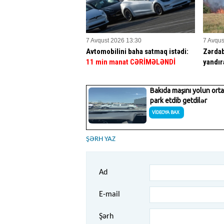
7 Avqust 2026 13:30
7 Avqus
Avtomobilini baha satmaq istədi:
Zərdab
11 min manat CƏRİMƏLƏNDİ
yandır
ŞƏRH YAZ
Ad
E-mail
Şərh