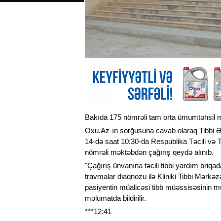
Bakıda 175 nömrəli tam orta ümumtəhsil mə
Oxu.Az-ın sorğusuna cavab olaraq Tibbi Əra
14-də saat 10:30-da Respublika Təcili və
nömrəli məktəbdən çağırış qeydə alınıb.
"Çağırış ünvanına təcili tibbi yardım briqad
travmalar diaqnozu ilə Kliniki Tibbi Mərkəzə
pasiyentin müalicəsi tibb müəssisəsinin müv
məlumatda bildirilir.
***12:41