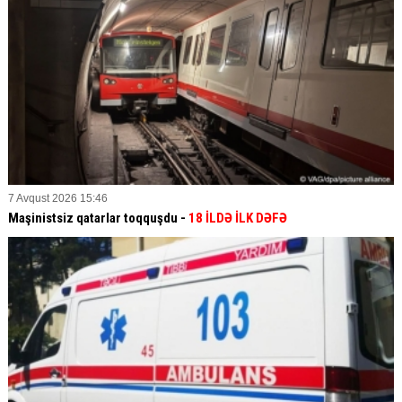
7 Avqust 2026 15:46
Maşinistsiz qatarlar toqquşdu -
18 İLDƏ İLK DƏFƏ