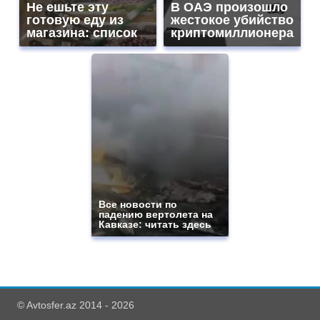
Не ешьте эту
В ОАЭ произошло
готовую еду из
жестокое убийство
магазина: список
криптомиллионера
Все новости по
падению вертолета на
Кавказе: читать здесь
© Avtosfer.az 2014 - 2026