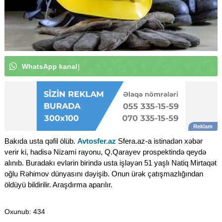
W
h
a
t
s
A
p
p
k
a
n
a
l
ı
m
ı
z
a
a
b
u
n
ə
o
l
u
n
|
Bakıda usta qəfil ölüb.
Avtosfer.az
Sfera.az-a istinadən xəbər
verir ki, hadisə Nizami rayonu, Q.Qarayev prospektində qeydə
alınıb. Buradakı evlərin birində usta işləyən 51 yaşlı Natiq Mirtaqət
oğlu Rəhimov dünyasını dəyişib. Onun ürək çatışmazlığından
öldüyü bildirilir. Araşdırma aparılır.
Oxunub
: 434