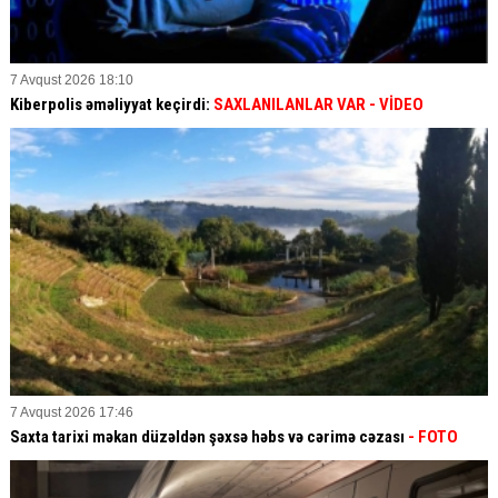
7 Avqust 2026 18:10
Kiberpolis əməliyyat keçirdi:
SAXLANILANLAR VAR
- VİDEO
7 Avqust 2026 17:46
Saxta tarixi məkan düzəldən şəxsə həbs və cərimə cəzası
- FOTO