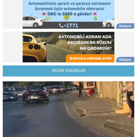
DİGƏR XƏBƏRLƏR