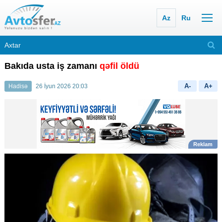
Az
Ru
Bakıda usta iş zamanı
qəfil öldü
A-
A+
Hadisə
26 İyun 2026 20:03