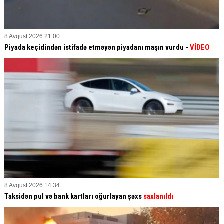
8 Avqust 2026 21:00
Piyada keçidindən istifadə etməyən piyadanı maşın vurdu -
VİDEO
8 Avqust 2026 14:34
Taksidən pul və bank kartları oğurlayan şəxs
saxlanıldı