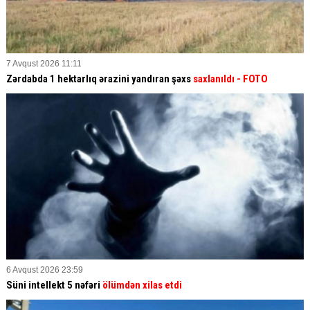
7 Avqust 2026 11:11
Zərdabda 1 hektarlıq ərazini yandıran şəxs
saxlanıldı
- FOTO
6 Avqust 2026 23:59
Süni intellekt 5 nəfəri
ölümdən xilas etdi