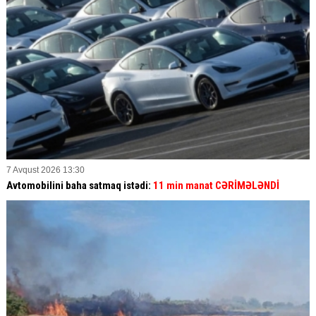
7 Avqust 2026 13:30
Avtomobilini baha satmaq istədi:
11 min manat CƏRİMƏLƏNDİ