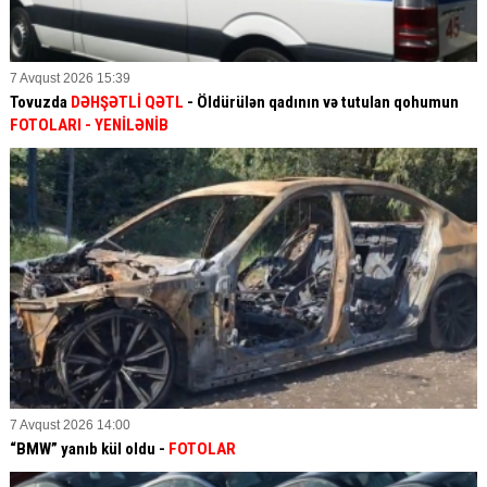
7 Avqust 2026 15:39
Tovuzda
DƏHŞƏTLİ QƏTL
- Öldürülən qadının və tutulan qohumun
FOTOLARI
- YENİLƏNİB
7 Avqust 2026 14:00
“BMW” yanıb kül oldu -
FOTOLAR