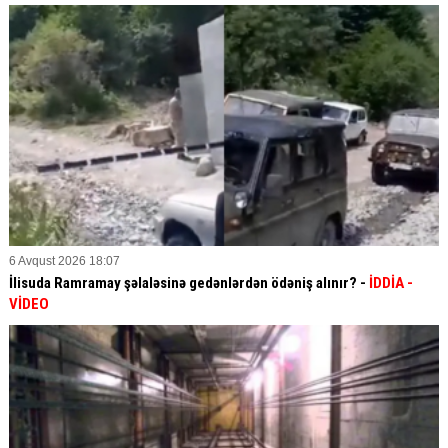
6 Avqust 2026 18:07
İlisuda Ramramay şəlaləsinə gedənlərdən ödəniş alınır? -
İDDİA
-
VİDEO