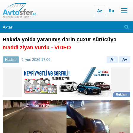
Az
Ru
Bakıda yolda yaranmış dərin çuxur sürücüyə
maddi ziyan vurdu
- VİDEO
A-
A+
Hadisə
9 İyun 2026 17:00