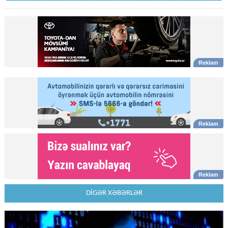
DİGƏR XƏBƏRLƏR