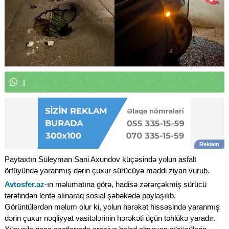
W
h
a
t
s
A
p
p
k
a
n
a
l
ı
m
ı
z
a
a
b
|
Paytaxtın Süleyman Sani Axundov küçəsində yolun asfalt
örtüyündə yaranmış dərin çuxur sürücüyə maddi ziyan vurub.
Avtosfer.az
-ın məlumatına görə, hadisə zərərçəkmiş sürücü
tərəfindən lentə alınaraq sosial şəbəkədə paylaşılıb.
Görüntülərdən məlum olur ki, yolun hərəkət hissəsində yaranmış
dərin çuxur nəqliyyat vasitələrinin hərəkəti üçün təhlükə yaradır.