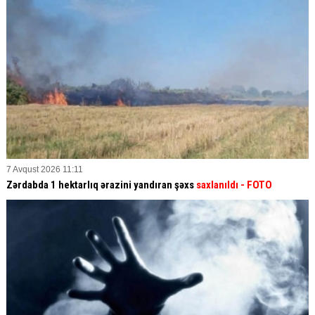
7 Avqust 2026 11:11
Zərdabda 1 hektarlıq ərazini yandıran şəxs
saxlanıldı
- FOTO