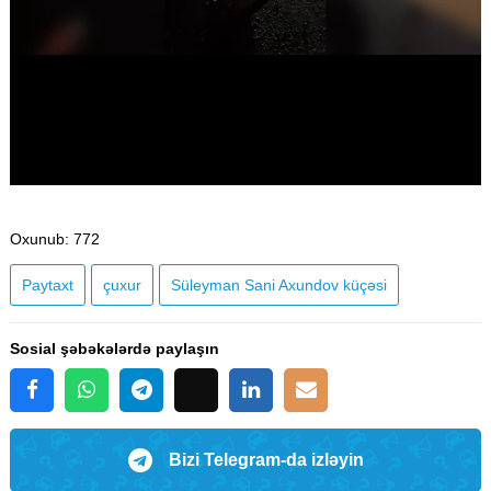
Oxunub
: 772
Paytaxt
çuxur
Süleyman Sani Axundov küçəsi
Sosial şəbəkələrdə paylaşın
Bizi Telegram-da izləyin