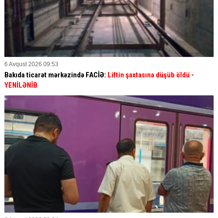
6 Avqust 2026 09:53
Bakıda ticarət mərkəzində FACİƏ:
Liftin şaxtasına düşüb öldü
-
YENİLƏNİB