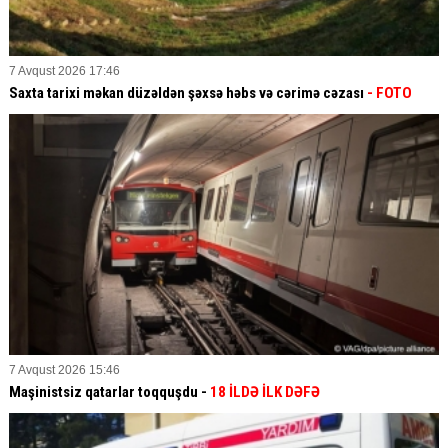
7 Avqust 2026 17:46
Saxta tarixi məkan düzəldən şəxsə həbs və cərimə cəzası
- FOTO
7 Avqust 2026 15:46
Maşinistsiz qatarlar toqquşdu -
18 İLDƏ İLK DƏFƏ