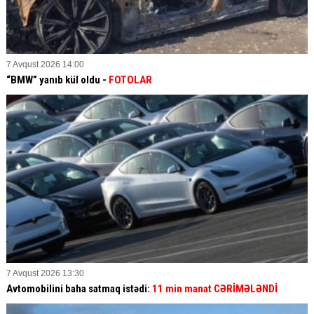
7 Avqust 2026 14:00
“BMW” yanıb kül oldu -
FOTOLAR
7 Avqust 2026 13:30
Avtomobilini baha satmaq istədi:
11 min manat CƏRİMƏLƏNDİ