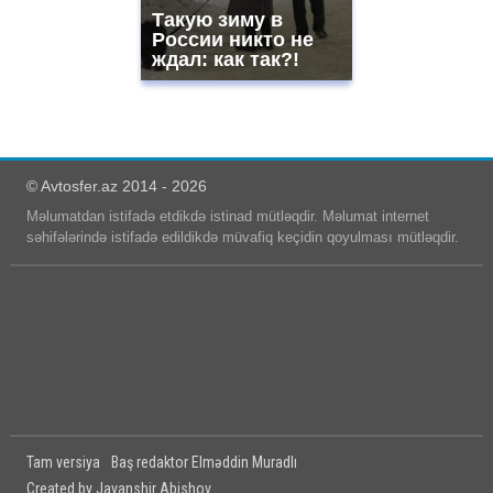
Такую зиму в
России никто не
ждал: как так?!
© Avtosfer.az 2014 - 2026
Məlumatdan istifadə etdikdə istinad mütləqdir. Məlumat internet
səhifələrində istifadə edildikdə müvafiq keçidin qoyulması mütləqdir.
Tam versiya
Baş redaktor Elməddin Muradlı
Created by Javanshir Abishov