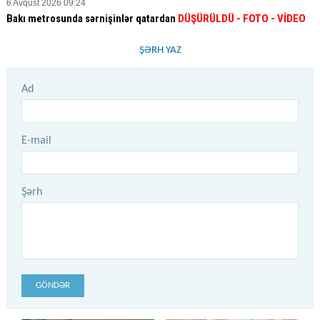
6 Avqust 2026 09:24
Bakı metrosunda sərnişinlər qatardan
DÜŞÜRÜLDÜ - FOTO - VİDEO
ŞƏRH YAZ
Ad
E-mail
Şərh
GÖNDƏR