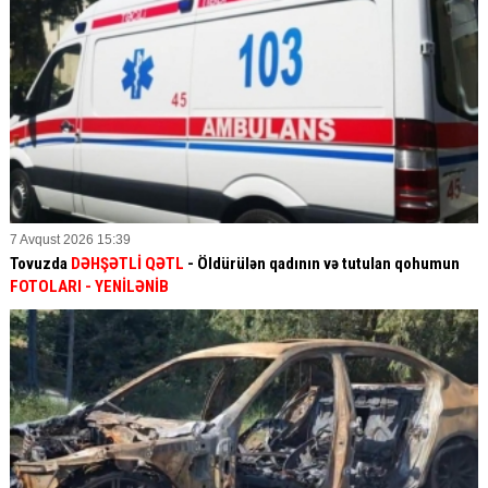
7 Avqust 2026 15:39
Tovuzda
DƏHŞƏTLİ QƏTL
- Öldürülən qadının və tutulan qohumun
FOTOLARI
- YENİLƏNİB