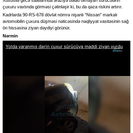
Xüsusilə gecə saatlarında əraziyə bələd olmayan sürücülərin
çuxuru vaxtında görməsi çətinləşir ki, bu da qəza riskini artırır.
Kadrlarda 90-RS-678 dövlət nömrə nişanlı “Nissan” markalı
avtomobilin çuxura düşməsi nəticəsində nəqliyyat vasitəsinin sağ
ön hissəsinə ziyan dəydiyi görünür.
Nərmin