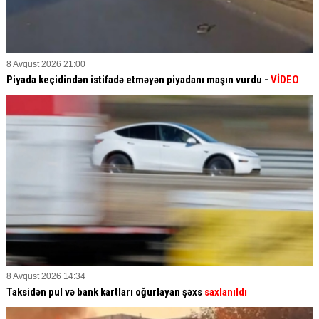
8 Avqust 2026 21:00
Piyada keçidindən istifadə etməyən piyadanı maşın vurdu -
VİDEO
8 Avqust 2026 14:34
Taksidən pul və bank kartları oğurlayan şəxs
saxlanıldı