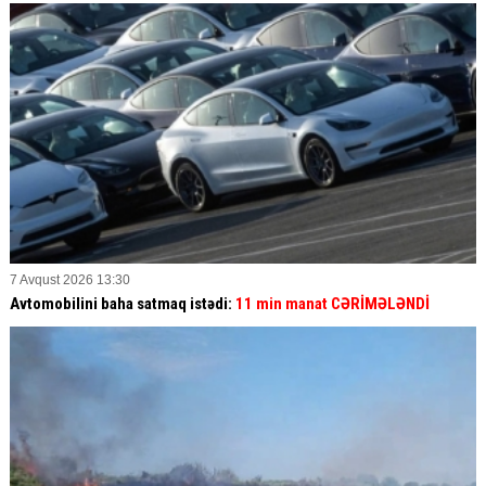
7 Avqust 2026 13:30
Avtomobilini baha satmaq istədi:
11 min manat CƏRİMƏLƏNDİ