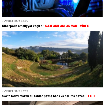
7 Avqust 2026 18:10
Kiberpolis əməliyyat keçirdi:
SAXLANILANLAR VAR
- VİDEO
7 Avqust 2026 17:46
Saxta tarixi məkan düzəldən şəxsə həbs və cərimə cəzası
- FOTO