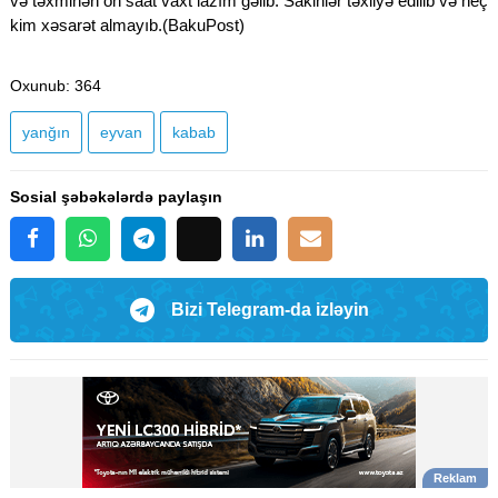
və təxminən on saat vaxt lazım gəlib. Sakinlər təxliyə edilib və heç
kim xəsarət almayıb.(BakuPost)
Oxunub
: 364
yanğın
eyvan
kabab
Sosial şəbəkələrdə paylaşın
Bizi Telegram-da izləyin