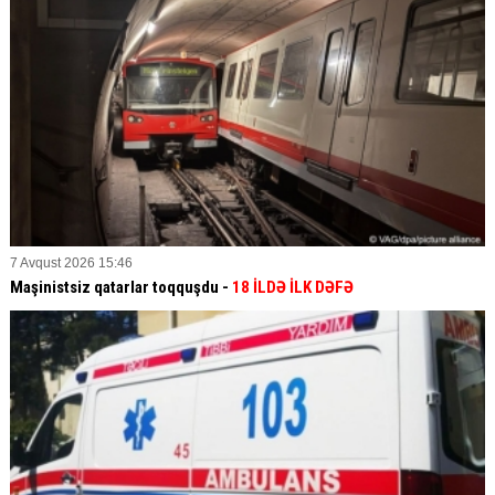
7 Avqust 2026 15:46
Maşinistsiz qatarlar toqquşdu -
18 İLDƏ İLK DƏFƏ