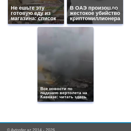
Не ешьте эту
В ОАЭ произошло
готовую еду из
жестокое убийство
магазина: список
криптомиллионера
Все новости по
падению вертолета на
Кавказе: читать здесь
© Avtosfer.az 2014 - 2026