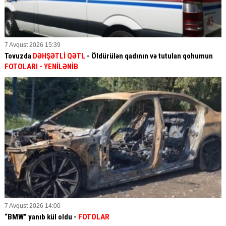
7 Avqust 2026 15:39
Tovuzda
DƏHŞƏTLİ QƏTL
- Öldürülən qadının və tutulan qohumun
FOTOLARI
- YENİLƏNİB
7 Avqust 2026 14:00
“BMW” yanıb kül oldu -
FOTOLAR