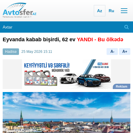
Az
Ru
Eyvanda kabab bişirdi, 62 ev
YANDI - Bu ölkədə
A-
A+
Hadisə
25 May 2026 15:11