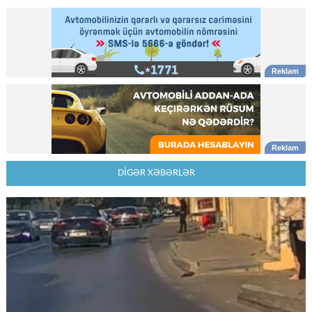
DİGƏR XƏBƏRLƏR