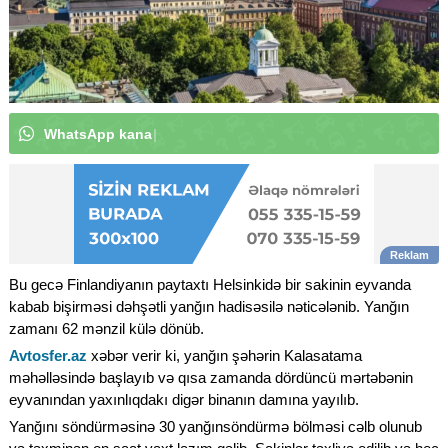
W
h
a
t
s
A
p
p
k
a
n
a
l
ı
m
ı
z
a
a
b
u
n
ə
o
l
u
n
|
Bu gecə Finlandiyanın paytaxtı Helsinkidə bir sakinin eyvanda
kabab bişirməsi dəhşətli yanğın hadisəsilə nəticələnib. Yanğın
zamanı 62 mənzil külə dönüb.
Avtosfer.az
xəbər verir ki, yanğın şəhərin Kalasatama
məhəlləsində başlayıb və qısa zamanda dördüncü mərtəbənin
eyvanından yaxınlıqdakı digər binanın damına yayılıb.
Yanğını söndürməsinə 30 yanğınsöndürmə bölməsi cəlb olunub