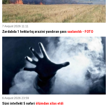
7 Avqust 2026 11:11
Zərdabda 1 hektarlıq ərazini yandıran şəxs
saxlanıldı
- FOTO
6 Avqust 2026 23:59
Süni intellekt 5 nəfəri
ölümdən xilas etdi