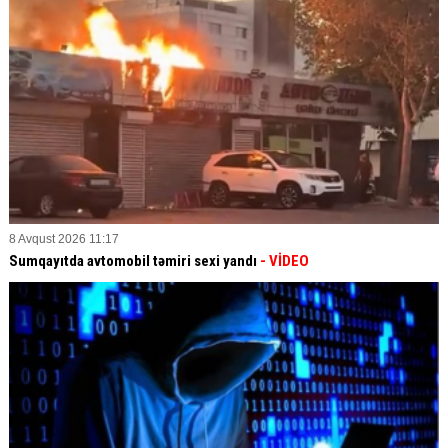
8 Avqust 2026 11:17
Sumqayıtda avtomobil təmiri sexi yandı
- VİDEO