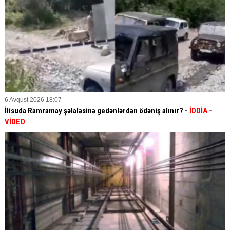
6 Avqust 2026 18:07
İlisuda Ramramay şəlaləsinə gedənlərdən ödəniş alınır? -
İDDİA
-
VİDEO