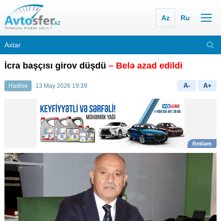
Az
Ru
İcra başçısı girov düşdü
– Belə azad edildi
A-
A+
Hadisə
13 May 2026 19:39