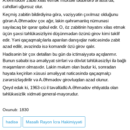
A.Əhmədov zabiti xilas etmək müxtəlif tədbirlərə əl atsa da,
cəhdləri uğursuz olur.
Keçmiş zabitin bildirdiyinə görə, vəziyyətin çıxılmaz olduğunu
görən A.Əhmədov çox ağır, lakin qəhrəmanlıq nümunəsi
sayılacaq bir qərar qəbul edir. O, öz zabitinin həyatını xilas etmək
üçün şəxsi təhlükəsizliyini düşünmədən özünü girov kimi təklif
edir. Yəni qaçaqmalçılarla aparılan danışıqlar nəticəsində zabit
azad edilir, əvəzində isə komandir özü girov qalır.
Hadisənin bir çox detalları bu gün də ictimaiyyətə açıqlanmır.
Bunun səbəbi isə əməliyyat sirrləri və dövlət təhlükəsizliyi ilə bağlı
məqamların olmasıdır. Lakin məlum olan budur ki, sonradan
həyata keçirilən xüsusi əməliyyat nəticəsində qaçaqmalçı
zərərsizləşdirilir və A.Əhmədov girovluqdan azad olunur.
Qeyd edək ki, 1963-cü il təvəllüdlü A.Əhmədov ehtiyatda olan
təhlükəsizlik xidməti general-mayorudur.
Oxunub
: 1830
hadisə
Masallı Rayon İcra Hakimiyyəti