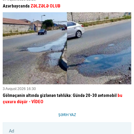
Azərbaycanda
ZƏLZƏLƏ OLUB
3 Avqust 2026 16:30
Gölməçənin altında gizlənən təhlükə: Gündə 20-30 avtomobil
bu
çuxura düşür
- VİDEO
ŞƏRH YAZ
Ad