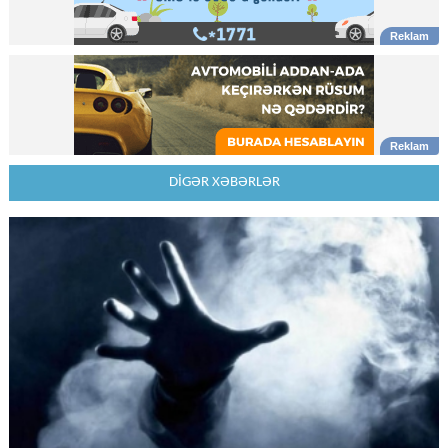
DİGƏR XƏBƏRLƏR