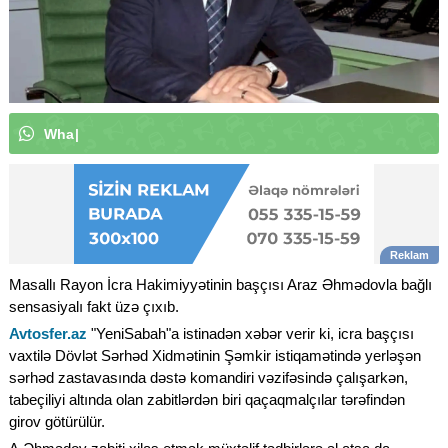
W
h
a
t
s
A
p
p
k
a
n
a
l
ı
m
ı
z
a
a
b
|
Masallı Rayon İcra Hakimiyyətinin başçısı Araz Əhmədovla bağlı
sensasiyalı fakt üzə çıxıb.
Avtosfer.az
"YeniSabah"a istinadən xəbər verir ki, icra başçısı
vaxtilə Dövlət Sərhəd Xidmətinin Şəmkir istiqamətində yerləşən
sərhəd zastavasında dəstə komandiri vəzifəsində çalışarkən,
tabeçiliyi altında olan zabitlərdən biri qaçaqmalçılar tərəfindən
girov götürülür.