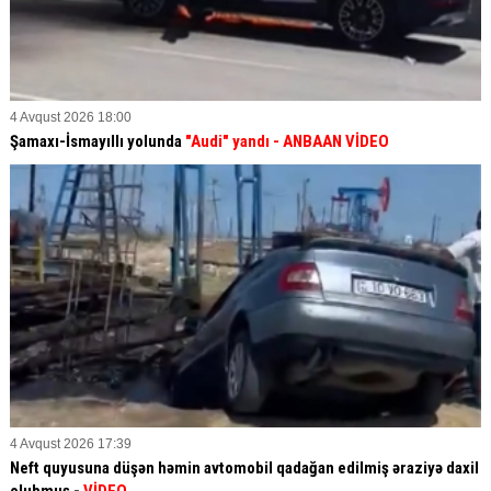
4 Avqust 2026 18:00
Şamaxı-İsmayıllı yolunda
"Audi" yandı - ANBAAN VİDEO
4 Avqust 2026 17:39
Neft quyusuna düşən həmin avtomobil qadağan edilmiş əraziyə daxil
olubmuş -
VİDEO