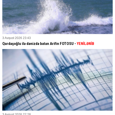
3 Avqust 2026 23:43
Qardaşoğlu ilə dənizdə batan Arifin FOTOSU
-
YENİLƏNİB
3 Avqust 2026 22:28