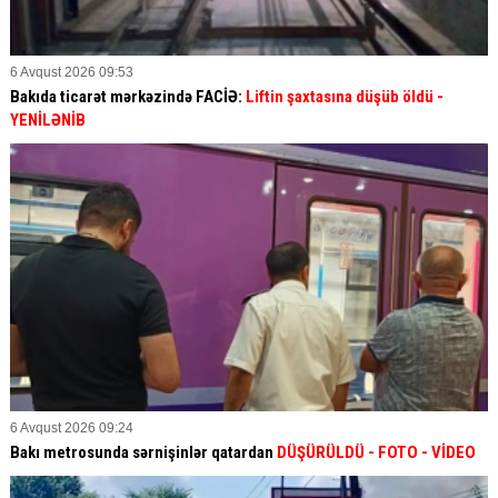
6 Avqust 2026 09:53
Bakıda ticarət mərkəzində FACİƏ:
Liftin şaxtasına düşüb öldü
-
YENİLƏNİB
6 Avqust 2026 09:24
Bakı metrosunda sərnişinlər qatardan
DÜŞÜRÜLDÜ - FOTO - VİDEO