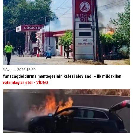
5 Avqust 2026 13:30
Yanacaqdoldurma məntəqəsinin kafesi alovlandı – İlk müdaxiləni
vətəndaşlar etdi
- VİDEO