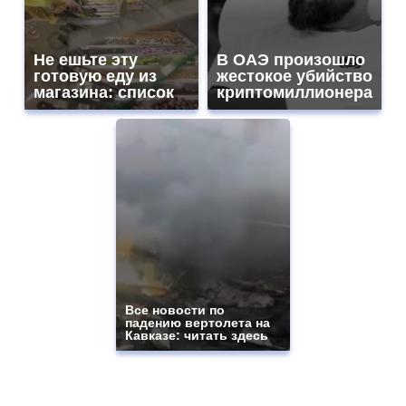
Не ешьте эту
В ОАЭ произошло
готовую еду из
жестокое убийство
магазина: список
криптомиллионера
Все новости по
падению вертолета на
Кавказе: читать здесь