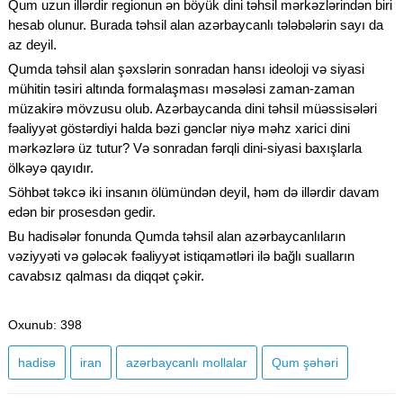
Qum uzun illərdir regionun ən böyük dini təhsil mərkəzlərindən biri
hesab olunur. Burada təhsil alan azərbaycanlı tələbələrin sayı da
az deyil.
Qumda təhsil alan şəxslərin sonradan hansı ideoloji və siyasi
mühitin təsiri altında formalaşması məsələsi zaman-zaman
müzakirə mövzusu olub. Azərbaycanda dini təhsil müəssisələri
fəaliyyət göstərdiyi halda bəzi gənclər niyə məhz xarici dini
mərkəzlərə üz tutur? Və sonradan fərqli dini-siyasi baxışlarla
ölkəyə qayıdır.
Söhbət təkcə iki insanın ölümündən deyil, həm də illərdir davam
edən bir prosesdən gedir.
Bu hadisələr fonunda Qumda təhsil alan azərbaycanlıların
vəziyyəti və gələcək fəaliyyət istiqamətləri ilə bağlı sualların
cavabsız qalması da diqqət çəkir.
Oxunub
: 398
hadisə
iran
azərbaycanlı mollalar
Qum şəhəri