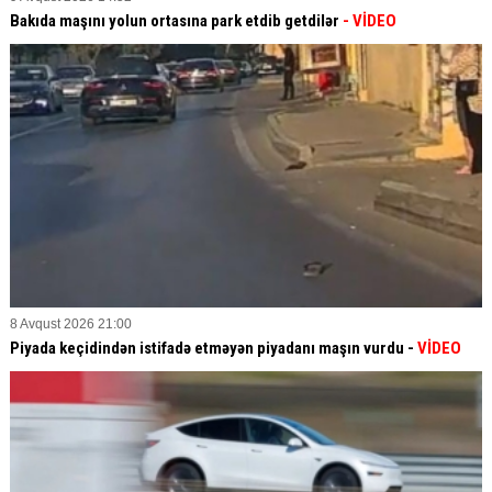
Bakıda maşını yolun ortasına park etdib getdilər
- VİDEO
8 Avqust 2026 21:00
Piyada keçidindən istifadə etməyən piyadanı maşın vurdu -
VİDEO