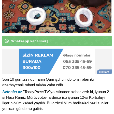
W
h
a
t
s
A
p
p
k
a
n
a
l
ı
m
ı
z
a
a
b
u
n
ə
o
l
u
n
|
Son 10 gün ərzində İranın Qum şəhərində təhsil alan iki
azərbaycanlı ruhani tələbə vəfat edib.
Avtosfer.az
"TodayPressTV"yə istinadən xəbər verir ki, iyunun 2-
si Hacı Ramiz Mürüvvətov, ardınca isə iyunun 12-si Kərbəlayi
İlqarın ölüm xəbəri yayılıb. Bu ardıcıl ölüm hadisələri bəzi sualları
yenidən gündəmə gətirir.