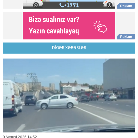
DİGƏR XƏBƏRLƏR
9 Avqust 2026 14:52