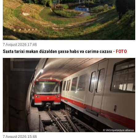
7 Avqust 2026 17:46
Saxta tarixi məkan düzəldən şəxsə həbs və cərimə cəzası
- FOTO
7 Avqust 2026 15:46