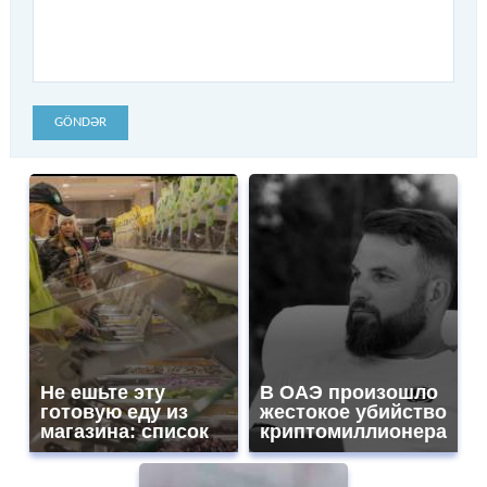
GÖNDƏR
Не ешьте эту
В ОАЭ произошло
готовую еду из
жестокое убийство
магазина: список
криптомиллионера