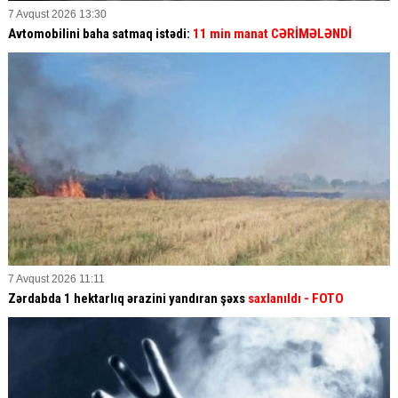
7 Avqust 2026 13:30
Avtomobilini baha satmaq istədi:
11 min manat CƏRİMƏLƏNDİ
7 Avqust 2026 11:11
Zərdabda 1 hektarlıq ərazini yandıran şəxs
saxlanıldı
- FOTO