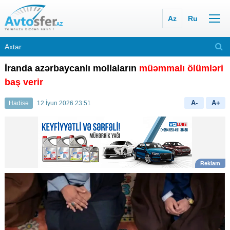
Az
Ru
İranda azərbaycanlı mollaların
müəmmalı ölümləri
baş verir
A-
A+
Hadisə
12 İyun 2026 23:51