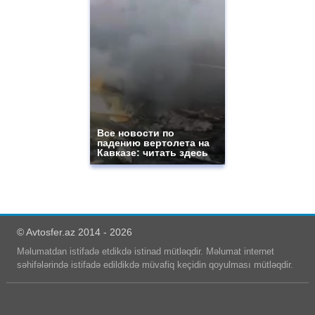
Все новости по
падению вертолета на
Кавказе: читать здесь
© Avtosfer.az 2014 - 2026
Məlumatdan istifadə etdikdə istinad mütləqdir. Məlumat internet
səhifələrində istifadə edildikdə müvafiq keçidin qoyulması mütləqdir.