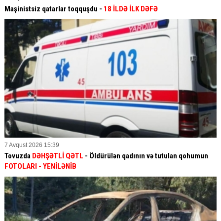
Maşinistsiz qatarlar toqquşdu -
18 İLDƏ İLK DƏFƏ
7 Avqust 2026 15:39
Tovuzda
DƏHŞƏTLİ QƏTL
- Öldürülən qadının və tutulan qohumun
FOTOLARI
- YENİLƏNİB