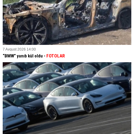
7 Avqust 2026 14:00
“BMW” yanıb kül oldu -
FOTOLAR