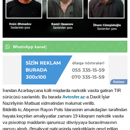
W
h
a
t
s
A
p
p
k
a
n
a
l
ı
m
ı
z
a
a
b
u
n
ə
o
l
u
n
|
İrandan Azərbaycana külli miqdarda narkotik vasitə gətirən TIR
sürücüsü saxlanılıb. Bu barədə
Avtosfer.az
-a Daxili İşlər
Nazirliyinin Mətbuat xidmətindən məlumat verilib.
Bildirilib ki, Abşeron Rayon Polis İdarəsinin əməkdaşları tərəfindən
həyata keçirilən əməliyyatlar zamanı 19 kiloqram narkotik vasitə
və psixotrop maddənin qanunsuz dövriyyəyə buraxılmasının
qarşısı alınıb. Əməliyyat nəticəsində narkotiklərin qeyd edilən