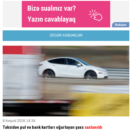
DİGƏR XƏBƏRLƏR
8 Avqust 2026 14:34
Taksidən pul və bank kartları oğurlayan şəxs
saxlanıldı