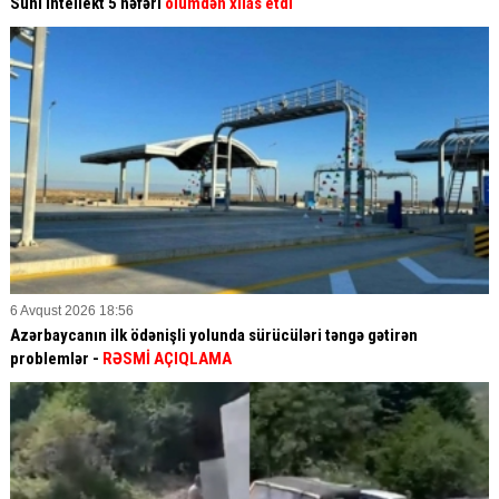
Süni intellekt 5 nəfəri
ölümdən xilas etdi
6 Avqust 2026 18:56
Azərbaycanın ilk ödənişli yolunda sürücüləri təngə gətirən
problemlər -
RƏSMİ AÇIQLAMA