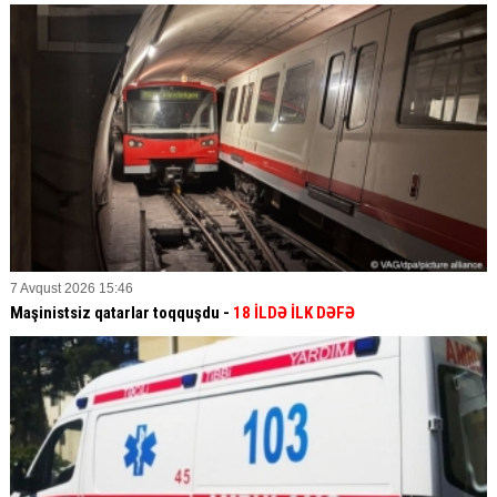
7 Avqust 2026 15:46
Maşinistsiz qatarlar toqquşdu -
18 İLDƏ İLK DƏFƏ