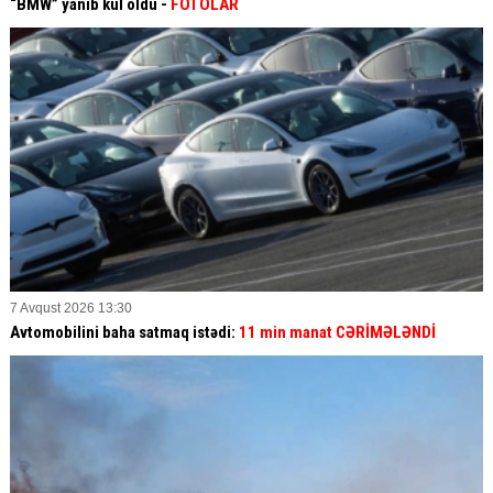
“BMW” yanıb kül oldu -
FOTOLAR
7 Avqust 2026 13:30
Avtomobilini baha satmaq istədi:
11 min manat CƏRİMƏLƏNDİ