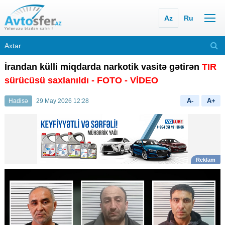
Az
Ru
İrandan külli miqdarda narkotik vasitə gətirən
TIR
sürücüsü saxlanıldı - FOTO - VİDEO
A-
A+
Hadisə
29 May 2026 12:28