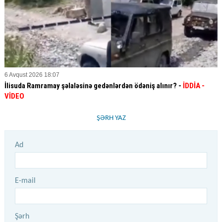
6 Avqust 2026 18:07
İlisuda Ramramay şəlaləsinə gedənlərdən ödəniş alınır? -
İDDİA
-
VİDEO
ŞƏRH YAZ
Ad
E-mail
Şərh