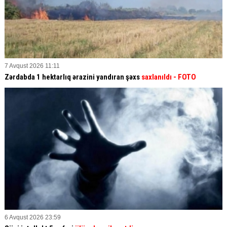
7 Avqust 2026 11:11
Zərdabda 1 hektarlıq ərazini yandıran şəxs
saxlanıldı
- FOTO
6 Avqust 2026 23:59