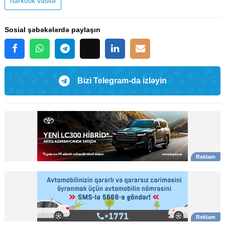
narkotik vasitə
Sosial şəbəkələrdə paylaşın
Bizi Telegram-da izləyin