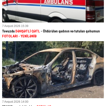
7 Avqust 2026 15:39
Tovuzda
DƏHŞƏTLİ QƏTL
- Öldürülən qadının və tutulan qohumun
FOTOLARI
- YENİLƏNİB
7 Avqust 2026 14:00