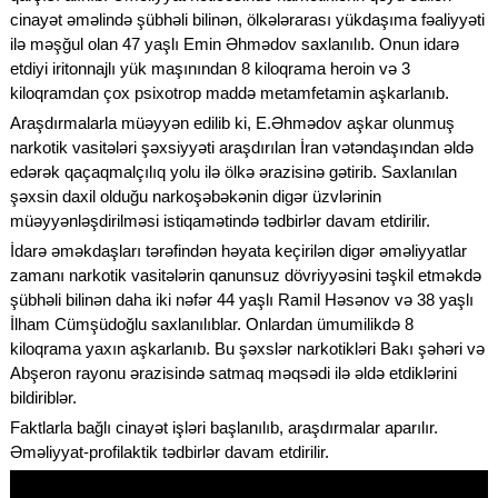
cinayət əməlində şübhəli bilinən, ölkələrarası yükdaşıma fəaliyyəti
ilə məşğul olan 47 yaşlı Emin Əhmədov saxlanılıb. Onun idarə
etdiyi iritonnajlı yük maşınından 8 kiloqrama heroin və 3
kiloqramdan çox psixotrop maddə metamfetamin aşkarlanıb.
Araşdırmalarla müəyyən edilib ki, E.Əhmədov aşkar olunmuş
narkotik vasitələri şəxsiyyəti araşdırılan İran vətəndaşından əldə
edərək qaçaqmalçılıq yolu ilə ölkə ərazisinə gətirib. Saxlanılan
şəxsin daxil olduğu narkoşəbəkənin digər üzvlərinin
müəyyənləşdirilməsi istiqamətində tədbirlər davam etdirilir.
İdarə əməkdaşları tərəfindən həyata keçirilən digər əməliyyatlar
zamanı narkotik vasitələrin qanunsuz dövriyyəsini təşkil etməkdə
şübhəli bilinən daha iki nəfər 44 yaşlı Ramil Həsənov və 38 yaşlı
İlham Cümşüdoğlu saxlanılıblar. Onlardan ümumilikdə 8
kiloqrama yaxın aşkarlanıb. Bu şəxslər narkotikləri Bakı şəhəri və
Abşeron rayonu ərazisində satmaq məqsədi ilə əldə etdiklərini
bildiriblər.
Faktlarla bağlı cinayət işləri başlanılıb, araşdırmalar aparılır.
Əməliyyat-profilaktik tədbirlər davam etdirilir.