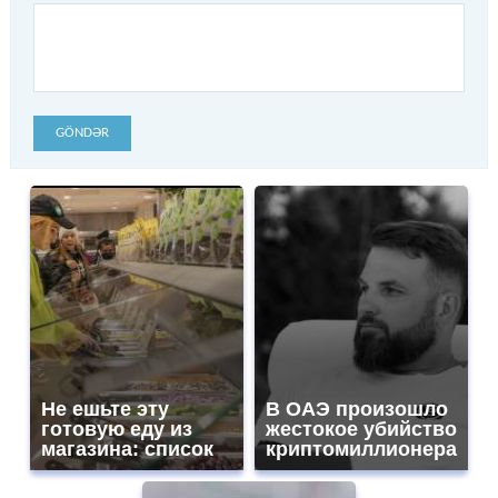
GÖNDƏR
Не ешьте эту
В ОАЭ произошло
готовую еду из
жестокое убийство
магазина: список
криптомиллионера