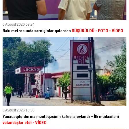
6 Avqust 2026 09:24
Bakı metrosunda sərnişinlər qatardan
DÜŞÜRÜLDÜ - FOTO - VİDEO
5 Avqust 2026 13:30
Yanacaqdoldurma məntəqəsinin kafesi alovlandı – İlk müdaxiləni
vətəndaşlar etdi
- VİDEO