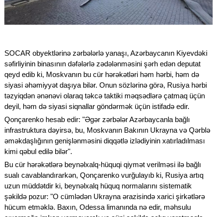
SOCAR obyektlərinə zərbələrlə yanaşı, Azərbaycanın Kiyevdəki
səfirliyinin binasının dəfələrlə zədələnməsini şərh edən deputat
qeyd edib ki, Moskvanın bu cür hərəkətləri həm hərbi, həm də
siyasi əhəmiyyət daşıya bilər. Onun sözlərinə görə, Rusiya hərbi
təzyiqdən ənənəvi olaraq təkcə taktiki məqsədlərə çatmaq üçün
deyil, həm də siyasi siqnallar göndərmək üçün istifadə edir.
Qonçarenko hesab edir: "Əgər zərbələr Azərbaycanla bağlı
infrastruktura dəyirsə, bu, Moskvanın Bakının Ukrayna və Qərblə
əməkdaşlığının genişlənməsini diqqətlə izlədiyinin xatırladılması
kimi qəbul edilə bilər".
Bu cür hərəkətlərə beynəlxalq-hüquqi qiymət verilməsi ilə bağlı
sualı cavablandırarkən, Qonçarenko vurğulayıb ki, Rusiya artıq
uzun müddətdir ki, beynəlxalq hüquq normalarını sistematik
şəkildə pozur: "O cümlədən Ukrayna ərazisində xarici şirkətlərə
hücum etməklə. Baxın, Odessa limanında nə edir, məhsulu