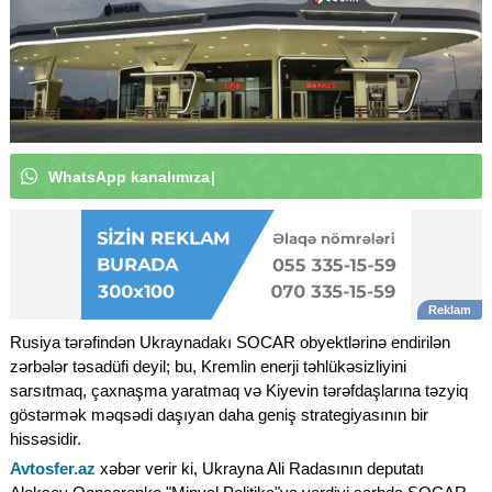
W
h
a
t
s
A
p
p
k
a
n
a
l
ı
m
ı
z
a
a
b
u
n
ə
o
l
u
n
|
Rusiya tərəfindən Ukraynadakı SOCAR obyektlərinə endirilən
zərbələr təsadüfi deyil; bu, Kremlin enerji təhlükəsizliyini
sarsıtmaq, çaxnaşma yaratmaq və Kiyevin tərəfdaşlarına təzyiq
göstərmək məqsədi daşıyan daha geniş strategiyasının bir
hissəsidir.
Avtosfer.az
xəbər verir ki, Ukrayna Ali Radasının deputatı