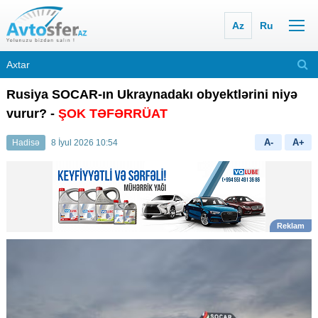
Az
Ru
Rusiya SOCAR-ın Ukraynadakı obyektlərini niyə
vurur? -
ŞOK TƏFƏRRÜAT
A-
A+
Hadisə
8 İyul 2026 10:54