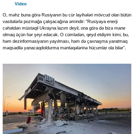
Video
O, məhz buna görə Rusiyanın bu cür layihələri mövcud olan bütün
vasitələrlə pozmağa çalışacağına əmindir: "Rusiyaya enerji
cəhətdən müstəqil Ukrayna lazım deyil, ona görə də bizə mane
olmaq üçün hər şeyi edəcək. O cümlədən, qeyd etdiyim kimi, bu,
həm dezinformasiyanın yayılması, həm də çaxnaşma yaratmaq
məqsədilə yanacaqdoldurma məntəqələrinə hücumlar ola bilər".