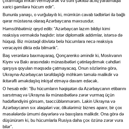
çıxarmağa imkan verməyərək və süni şəkildə aclıq yaratmaqla
xarici gəmilərə hücum edir".
Bununla yanaşı, o vurğulayıb ki, mümkün cavab tədbirləri ilə bağlı
qərar müstəsna olaraq Azərbaycana məxsusdur.
Həmsöhbətimiz qeyd edib: "Azərbaycan lazım bildiyi kimi
reaksiya verməkdə haqlıdır: istər diplomatik addımlar, istərsə də
hüquqi. Biz müstəqil dövlətə belə hücumlara necə reaksiya
verəcəyini diktə edə bilmərik".
Baş verənlərə baxmayaraq, Qonçarenko əmindir ki, Moskvanın
Kiyev və Bakı arasındakı münasibətləri çətinləşdirmək cəhdləri
qarşıya qoyulan məqsədə çatmayacaq. Onun sözlərinə görə,
Ukrayna-Azərbaycan tərəfdaşlığı möhkəm təmələ malikdir və
ikitərəfli əməkdaşlıq inkişaf etməyə davam edəcək.
O hesab edir: "Bu hücumların həqiqətən də Azərbaycanın etibarını
sarsıtmaq və Ukrayna ilə münasibətlərə zərər vurmaq üçün
hədəfləndiyini görsəm, təəccüblənmərəm. Lakin Ukrayna və
Azərbaycanın sıx əlaqələri var, ölkələrimiz biznes aparır, bir çox
məsələlərdə ümumi dəyərlərə və baxışlara malikdir. Ona görə də
düşünürəm ki, bu hücumlarla Rusiya daha çox özünə zərər vura
bilər".