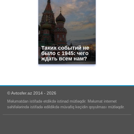
Таких событий не
было с 1945: чего
ждать всем нам?
© Avtosfer.az 2014 - 2026
Məlumatdan istifadə etdikdə istinad mütləqdir. Məlumat internet
səhifələrində istifadə edildikdə müvafiq keçidin qoyulması mütləqdir.