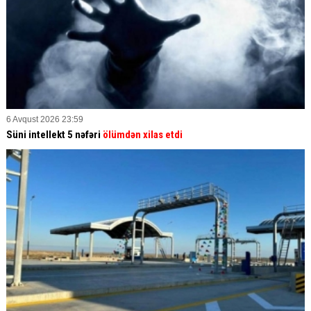
6 Avqust 2026 23:59
Süni intellekt 5 nəfəri
ölümdən xilas etdi