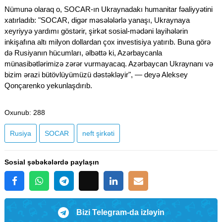
Nümunə olaraq o, SOCAR-ın Ukraynadakı humanitar fəaliyyətini
xatırladıb: "SOCAR, digər məsələlərlə yanaşı, Ukraynaya
xeyriyyə yardımı göstərir, şirkət sosial-mədəni layihələrin
inkişafına altı milyon dollardan çox investisiya yatırıb. Buna görə
də Rusiyanın hücumları, əlbəttə ki, Azərbaycanla
münasibətlərimizə zərər vurmayacaq. Azərbaycan Ukraynanı və
bizim ərazi bütövlüyümüzü dəstəkləyir", — deyə Aleksey
Qonçarenko yekunlaşdırıb.
Oxunub
: 288
Rusiya
SOCAR
neft şirkəti
Sosial şəbəkələrdə paylaşın
Bizi Telegram-da izləyin