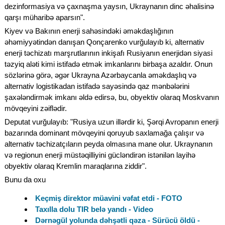
dezinformasiya və çaxnaşma yaysın, Ukraynanın dinc əhalisinə
qarşı müharibə aparsın".
Kiyev və Bakının enerji sahəsindəki əməkdaşlığının
əhəmiyyətindən danışan Qonçarenko vurğulayıb ki, alternativ
enerji təchizatı marşrutlarının inkişafı Rusiyanın enerjidən siyasi
təzyiq aləti kimi istifadə etmək imkanlarını birbaşa azaldır. Onun
sözlərinə görə, əgər Ukrayna Azərbaycanla əməkdaşlıq və
alternativ logistikadan istifadə sayəsində qaz mənbələrini
şaxələndirmək imkanı əldə edirsə, bu, obyektiv olaraq Moskvanın
mövqeyini zəiflədir.
Deputat vurğulayıb: "Rusiya uzun illərdir ki, Şərqi Avropanın enerji
bazarında dominant mövqeyini qoruyub saxlamağa çalışır və
alternativ təchizatçıların peyda olmasına mane olur. Ukraynanın
və regionun enerji müstəqilliyini gücləndirən istənilən layihə
obyektiv olaraq Kremlin maraqlarına ziddir".
Bunu da oxu
Keçmiş direktor müavini vəfat etdi - FOTO
Taxılla dolu TIR belə yandı - Video
Dərnəgül yolunda dəhşətli qəza - Sürücü öldü -