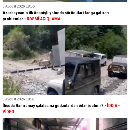
6 Avqust 2026 18:56
Azərbaycanın ilk ödənişli yolunda sürücüləri təngə gətirən
problemlər -
RƏSMİ AÇIQLAMA
6 Avqust 2026 18:07
İlisuda Ramramay şəlaləsinə gedənlərdən ödəniş alınır? -
İDDİA
-
VİDEO