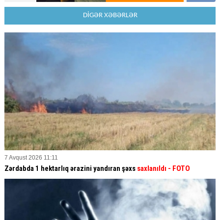
DİGƏR XƏBƏRLƏR
7 Avqust 2026 11:11
Zərdabda 1 hektarlıq ərazini yandıran şəxs
saxlanıldı
- FOTO