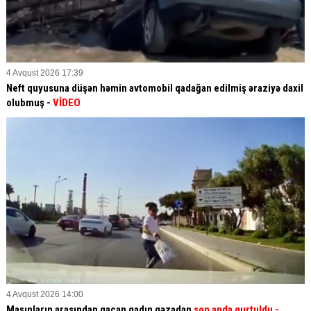
4 Avqust 2026 17:39
Neft quyusuna düşən həmin avtomobil qadağan edilmiş əraziyə daxil
olubmuş -
VİDEO
4 Avqust 2026 14:00
Maşınların arasından qaçan qadın qəzadan
son anda qurtuldu
-