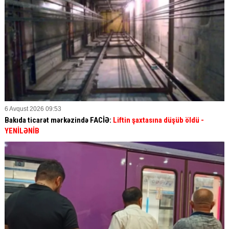
6 Avqust 2026 09:53
Bakıda ticarət mərkəzində FACİƏ:
Liftin şaxtasına düşüb öldü
-
YENİLƏNİB