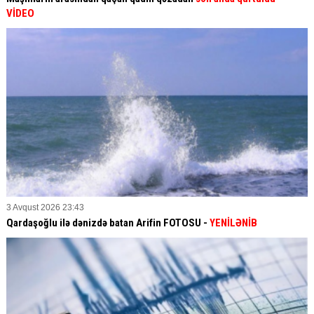
VİDEO
3 Avqust 2026 23:43
Qardaşoğlu ilə dənizdə batan Arifin FOTOSU
-
YENİLƏNİB