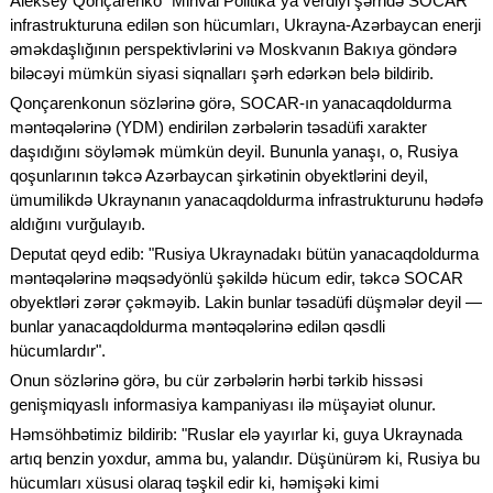
Aleksey Qonçarenko "Minval Politika"ya verdiyi şərhdə SOCAR
infrastrukturuna edilən son hücumları, Ukrayna-Azərbaycan enerji
əməkdaşlığının perspektivlərini və Moskvanın Bakıya göndərə
biləcəyi mümkün siyasi siqnalları şərh edərkən belə bildirib.
Qonçarenkonun sözlərinə görə, SOCAR-ın yanacaqdoldurma
məntəqələrinə (YDM) endirilən zərbələrin təsadüfi xarakter
daşıdığını söyləmək mümkün deyil. Bununla yanaşı, o, Rusiya
qoşunlarının təkcə Azərbaycan şirkətinin obyektlərini deyil,
ümumilikdə Ukraynanın yanacaqdoldurma infrastrukturunu hədəfə
aldığını vurğulayıb.
Deputat qeyd edib: "Rusiya Ukraynadakı bütün yanacaqdoldurma
məntəqələrinə məqsədyönlü şəkildə hücum edir, təkcə SOCAR
obyektləri zərər çəkməyib. Lakin bunlar təsadüfi düşmələr deyil —
bunlar yanacaqdoldurma məntəqələrinə edilən qəsdli
hücumlardır".
Onun sözlərinə görə, bu cür zərbələrin hərbi tərkib hissəsi
genişmiqyaslı informasiya kampaniyası ilə müşayiət olunur.
Həmsöhbətimiz bildirib: "Ruslar elə yayırlar ki, guya Ukraynada
artıq benzin yoxdur, amma bu, yalandır. Düşünürəm ki, Rusiya bu
hücumları xüsusi olaraq təşkil edir ki, həmişəki kimi