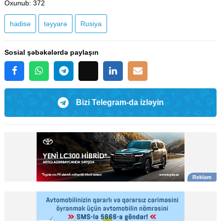
Oxunub
: 372
hadisə
təyyarə
Rusiya
Sosial şəbəkələrdə paylaşın
Bizi Telegram-da izləyin