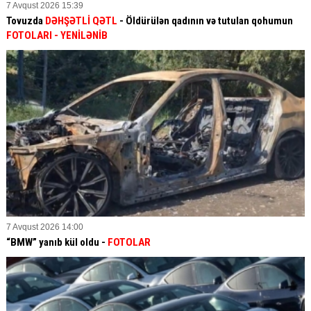
7 Avqust 2026 15:39
Tovuzda
DƏHŞƏTLİ QƏTL
- Öldürülən qadının və tutulan qohumun
FOTOLARI
- YENİLƏNİB
7 Avqust 2026 14:00
“BMW” yanıb kül oldu -
FOTOLAR