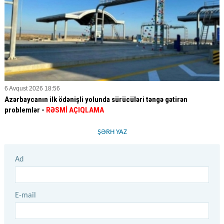
6 Avqust 2026 18:56
Azərbaycanın ilk ödənişli yolunda sürücüləri təngə gətirən
problemlər -
RƏSMİ AÇIQLAMA
ŞƏRH YAZ
Ad
E-mail