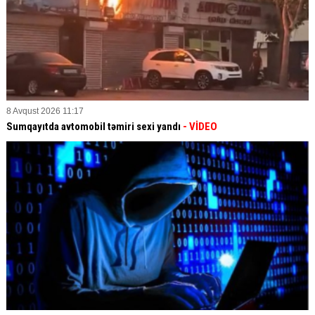
8 Avqust 2026 11:17
Sumqayıtda avtomobil təmiri sexi yandı
- VİDEO