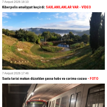
7 Avqust 2026 18:10
Kiberpolis əməliyyat keçirdi:
SAXLANILANLAR VAR
- VİDEO
7 Avqust 2026 17:46
Saxta tarixi məkan düzəldən şəxsə həbs və cərimə cəzası
- FOTO