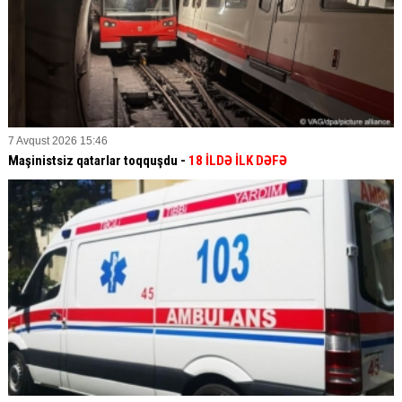
7 Avqust 2026 15:46
Maşinistsiz qatarlar toqquşdu -
18 İLDƏ İLK DƏFƏ