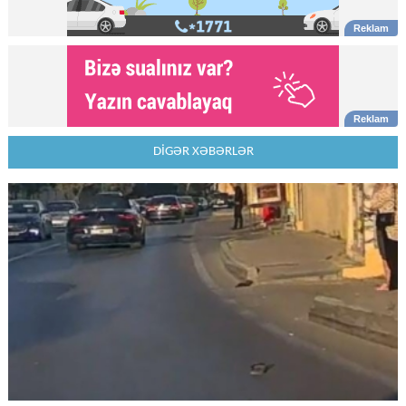
DİGƏR XƏBƏRLƏR