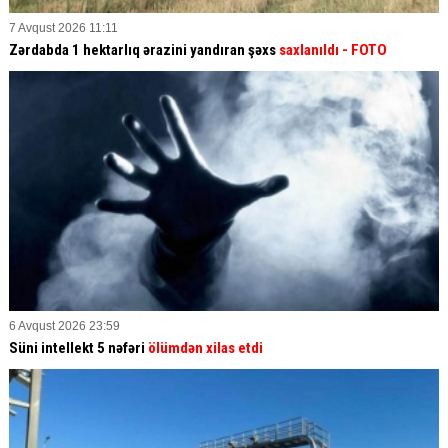
7 Avqust 2026 11:11
Zərdabda 1 hektarlıq ərazini yandıran şəxs
saxlanıldı
- FOTO
6 Avqust 2026 23:59
Süni intellekt 5 nəfəri
ölümdən xilas etdi