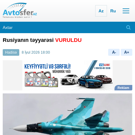
Az
Ru
Rusiyanın təyyarəsi
VURULDU
A-
A+
Hadisə
8 İyul 2026 18:00