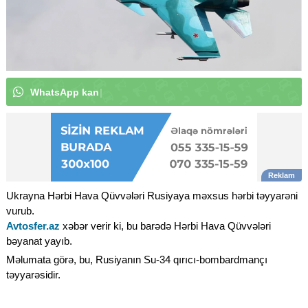
W
h
a
t
s
A
p
p
k
a
n
a
l
ı
m
ı
z
a
a
b
u
n
ə
o
l
u
n
|
Ukrayna Hərbi Hava Qüvvələri Rusiyaya məxsus hərbi təyyarəni
vurub.
Avtosfer.az
xəbər verir ki, bu barədə Hərbi Hava Qüvvələri
bəyanat yayıb.
Məlumata görə, bu, Rusiyanın Su-34 qırıcı-bombardmançı
təyyarəsidir.