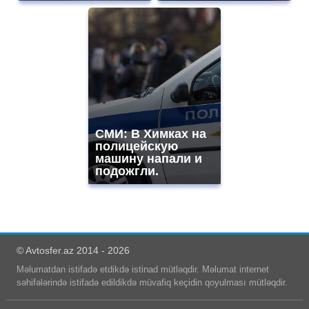
СМИ: В Химках на
полицейскую
машину напали и
подожгли.
© Avtosfer.az 2014 - 2026
Məlumatdan istifadə etdikdə istinad mütləqdir. Məlumat internet
səhifələrində istifadə edildikdə müvafiq keçidin qoyulması mütləqdir.