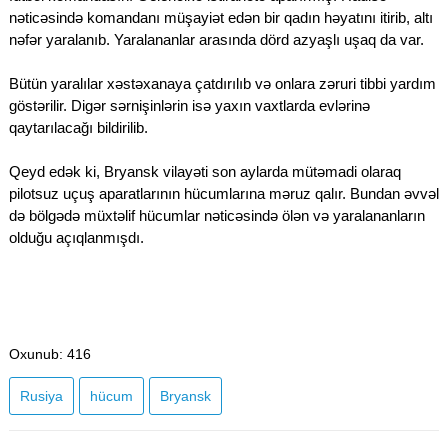
nəticəsində komandanı müşayiət edən bir qadın həyatını itirib, altı
nəfər yaralanıb. Yaralananlar arasında dörd azyaşlı uşaq da var.
Bütün yaralılar xəstəxanaya çatdırılıb və onlara zəruri tibbi yardım
göstərilir. Digər sərnişinlərin isə yaxın vaxtlarda evlərinə
qaytarılacağı bildirilib.
Qeyd edək ki, Bryansk vilayəti son aylarda mütəmadi olaraq
pilotsuz uçuş aparatlarının hücumlarına məruz qalır. Bundan əvvəl
də bölgədə müxtəlif hücumlar nəticəsində ölən və yaralananların
olduğu açıqlanmışdı.
Oxunub
: 416
Rusiya
hücum
Bryansk