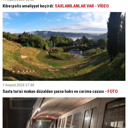
Kiberpolis əməliyyat keçirdi:
SAXLANILANLAR VAR
- VİDEO
7 Avqust 2026 17:46
Saxta tarixi məkan düzəldən şəxsə həbs və cərimə cəzası
- FOTO