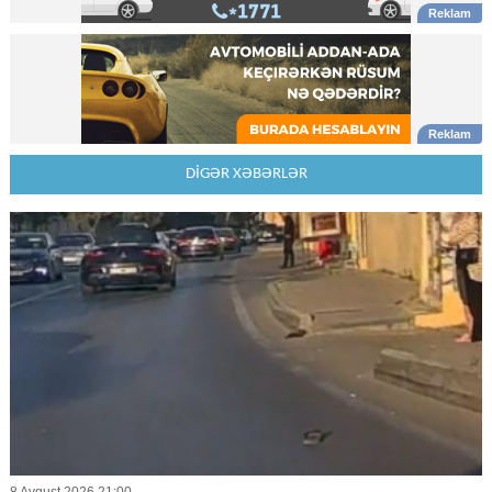
DİGƏR XƏBƏRLƏR
8 Avqust 2026 21:00