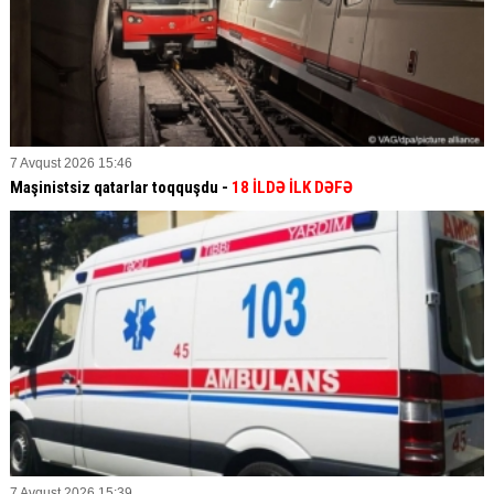
7 Avqust 2026 15:46
Maşinistsiz qatarlar toqquşdu -
18 İLDƏ İLK DƏFƏ
7 Avqust 2026 15:39