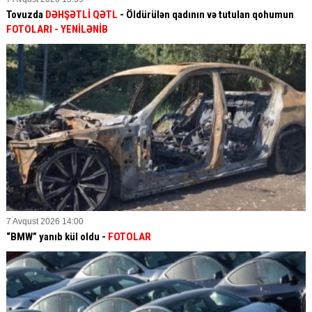
Tovuzda
DƏHŞƏTLİ QƏTL
- Öldürülən qadının və tutulan qohumun
FOTOLARI
- YENİLƏNİB
7 Avqust 2026 14:00
“BMW” yanıb kül oldu -
FOTOLAR