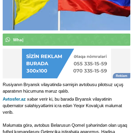
W
h
a
t
s
A
p
p
k
a
n
a
l
ı
m
ı
z
a
|
Rusiyanın Bryansk vilayətində sərnişin avtobusu pilotsuz uçuş
aparatının hücumuna məruz qalıb.
Avtosfer.az
xəbər verir ki, bu barədə Bryansk vilayətinin
qubernator səlahiyyətlərini icra edən Yeqor Kovalçuk məlumat
verib.
Məlumata görə, avtobus Belarusun Qomel şəhərindən olan uşaq
futbol komandasını Gelencikə istirahətə aparırmış. Hadisə