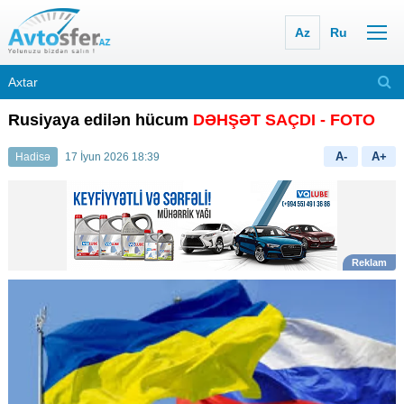
Az
Ru
Rusiyaya edilən hücum
DƏHŞƏT SAÇDI
- FOTO
A-
A+
Hadisə
17 İyun 2026 18:39