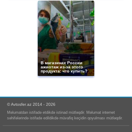
В магазинах России
ажиотаж из-за этого
продукта: что купить?
© Avtosfer.az 2014 - 2026
Məlumatdan istifadə etdikdə istinad mütləqdir. Məlumat internet
səhifələrində istifadə edildikdə müvafiq keçidin qoyulması mütləqdir.