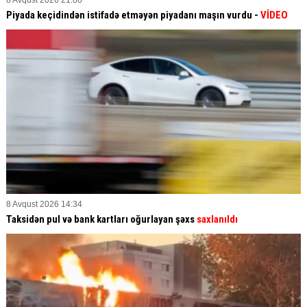
Piyada keçidindən istifadə etməyən piyadanı maşın vurdu -
VİDEO
8 Avqust 2026 14:34
Taksidən pul və bank kartları oğurlayan şəxs
saxlanıldı