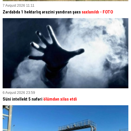
7 Avqust 2026 11:11
Zərdabda 1 hektarlıq ərazini yandıran şəxs
saxlanıldı
- FOTO
6 Avqust 2026 23:59
Süni intellekt 5 nəfəri
ölümdən xilas etdi