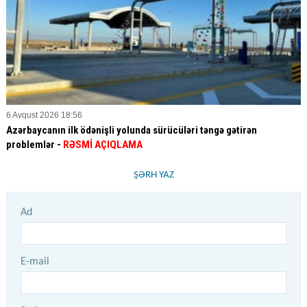
6 Avqust 2026 18:56
Azərbaycanın ilk ödənişli yolunda sürücüləri təngə gətirən
problemlər -
RƏSMİ AÇIQLAMA
ŞƏRH YAZ
Ad
E-mail