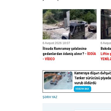
6 Avqust 2026 18:07
6 Avqus
İlisuda Ramramay şəlaləsinə
Bakıda
gedənlərdən ödəniş alınır? -
İDDİA
Liftin
- VİDEO
YENİL
ŞƏRH YAZ