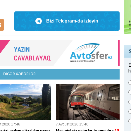
Bizi Telegram-da izləyin
E
h
DİGƏR XƏBƏRLƏR
t 2026 17:46
7 Avqust 2026 15:46
tarixi məkan düzəldən şəxsə
Maşinistsiz qatarlar toqquşdu -
18