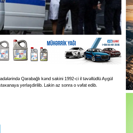
adələrində Qarabağlı kənd sakini 1992-ci il təvəllüdlü Aygül
təxanaya yerləşdirilib. Lakin az sonra o vəfat edib.