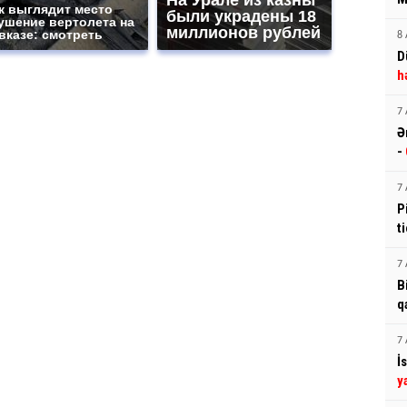
к выглядит место
были украдены 18
ушение вертолета на
миллионов рублей
вказе: смотреть
8 
D
h
7 
Ə
-
7 
P
t
7 
B
q
7 
İ
y