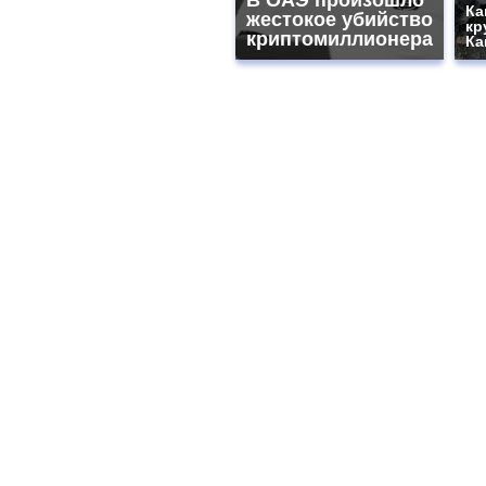
Ка
жестокое убийство
кр
криптомиллионера
Ка