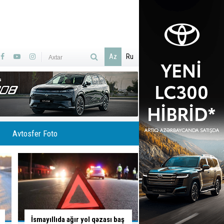
Az
Ru
Avtosfer Foto
Skuterlə necə gəldi yola çıxan
İsti hava avtomobilə