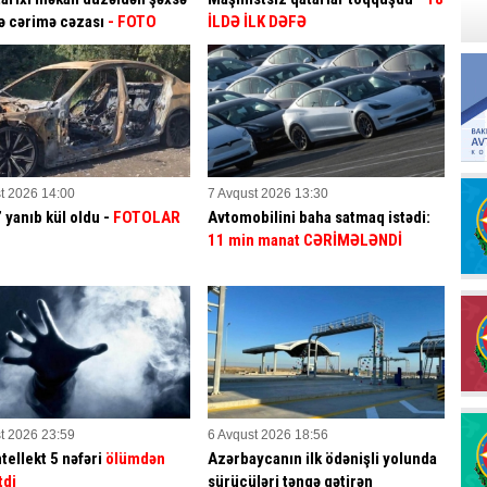
ə cərimə cəzası
- FOTO
İLDƏ İLK DƏFƏ
t 2026 14:00
7 Avqust 2026 13:30
yanıb kül oldu -
FOTOLAR
Avtomobilini baha satmaq istədi:
11 min manat CƏRİMƏLƏNDİ
t 2026 23:59
6 Avqust 2026 18:56
tellekt 5 nəfəri
ölümdən
Azərbaycanın ilk ödənişli yolunda
tdi
sürücüləri təngə gətirən