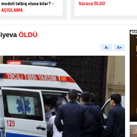
Sürücü ÖLDÜ
verib,
5 nəfər yaralanıb
liyeva
ÖLDÜ
A-
A+