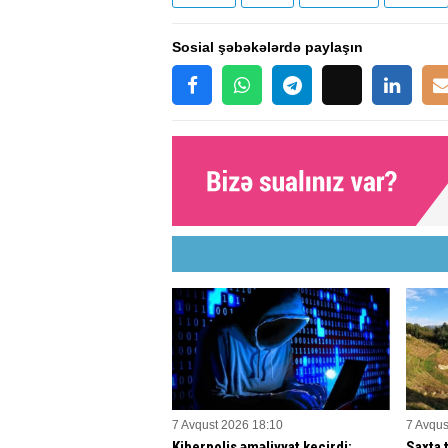
Sosial şəbəkələrdə paylaşın
7 Avqust 2026 18:10
7 Avqus
Kiberpolis əməliyyat keçirdi:
Saxta 