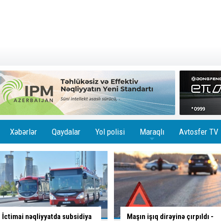
Xəbərlər
Qaydalar
Yol polisi
Maraqlı
Avtosfer TV
+
Maşın işıq dirəyinə çırpıldı -
İsmayıllıda ağır yol qəzası baş