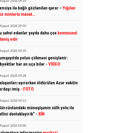
Avqust 2026 09:59
ensiya ilə bağlı gözlənilən qərar –
Yığılan
üz minlərlə manat…
Avqust 2026 09:50
u səhvi edənlər yayda daha çox
kommunal
dəniş edir
Avqust 2026 09:39
umqayıtda yolun çökməsi genişlənir:
byektlər hər an uça bilər -
VİDEO
Avqust 2026 09:28
alaşanları ayırarkən öldürülən Azər vəkilin
ardaşı imiş
- FOTO
Avqust 2026 09:13
Gürcüstandakı münaqişənin sülh yolu ilə
əllini dəstəkləyirik” -
XİN
Avqust 2026 09:00
əlumatsız informasiya
mərkəzi