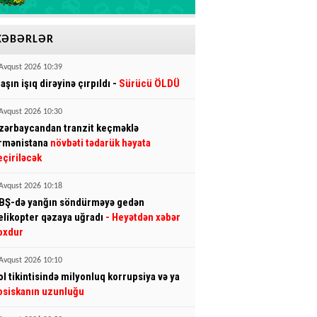
XƏBƏRLƏR
Avqust 2026 10:39
aşın işıq dirəyinə çırpıldı -
Sürücü ÖLDÜ
Avqust 2026 10:30
zərbaycandan tranzit keçməklə
rmənistana
növbəti tədarük həyata
eçiriləcək
Avqust 2026 10:18
BŞ-də yanğın söndürməyə gedən
elikopter qəzaya uğradı
- Heyətdən xəbər
oxdur
Avqust 2026 10:10
ol tikintisində milyonluq korrupsiya və ya
osiskanın uzunluğu