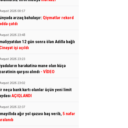
Avqust 2026 00:17
ünyada ərzaq bahalaşır:
Qiymətlər rekord
əddə çatdı
Avqust 2026 23:48
məliyyatdan 12 gün sonra ölən Adillə bağlı
Cinayət işi açıldı
Avqust 2026 23:23
iyadaların hərəkətinə mane olan küçə
icarətinin qarşısı alındı
- VİDEO
Avqust 2026 23:02
ir neçə bank kartı olanlar üçün yeni limit
aydası
AÇIQLANDI
Avqust 2026 22:37
smayıllıda ağır yol qəzası baş verib,
5 nəfər
aralanıb