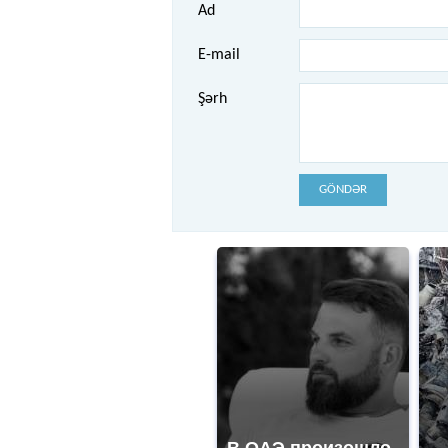
Ad
E-mail
Şərh
GÖNDƏR
В ОАЭ произошло