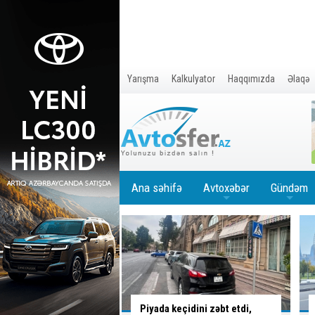
Yarışma
Kalkulyator
Haqqımızda
Əlaqə
Ana səhifə
Avtoxəbər
Gündəm
+
+
eçidini zəbt etdi,
İctimai nəqliyyatda subsidiya