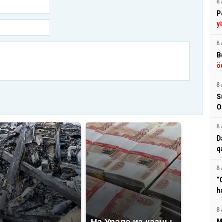
8 
P
y
8 
B
ö
8 
S
O
8 
D
q
8 
“
h
8 
На Урале из казны
M