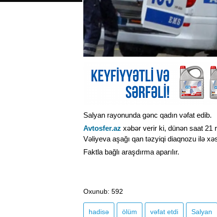
Salyan rayonunda gənc qadın vəfat edib.
Avtosfer.az
xəbər verir ki, dünən saat 21 r
Vəliyeva aşağı qan təzyiqi diaqnozu ilə xəs
Faktla bağlı araşdırma aparılır.
Oxunub
: 592
hadisə
ölüm
vəfat etdi
Salyan