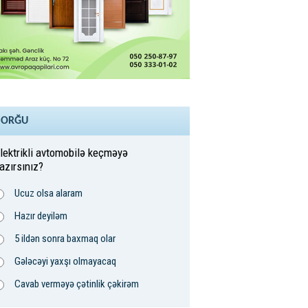
SORĞU
lektrikli avtomobilə keçməyə
azırsınız?
Ucuz olsa alaram
Hazır deyiləm
5 ildən sonra baxmaq olar
Gələcəyi yaxşı olmayacaq
Cavab verməyə çətinlik çəkirəm