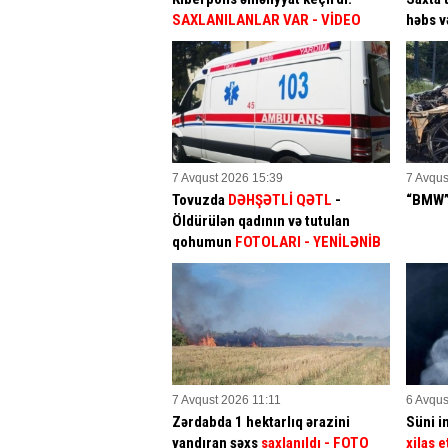
SAXLANILANLAR VAR
- VİDEO
həbs v
7 Avqust 2026 15:39
7 Avqus
Tovuzda
DƏHŞƏTLİ QƏTL
-
“BMW” 
Öldürülən qadının və tutulan
qohumun
FOTOLARI
- YENİLƏNİB
7 Avqust 2026 11:11
6 Avqus
Zərdabda 1 hektarlıq ərazini
Süni in
yandıran şəxs
saxlanıldı
- FOTO
xilas e