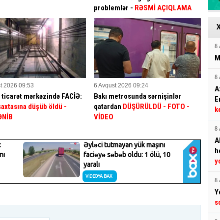
problemlər -
RƏSMİ AÇIQLAMA
8 
M
8 
t 2026 09:53
6 Avqust 2026 09:24
A
 ticarət mərkəzində FACİƏ:
Bakı metrosunda sərnişinlər
E
 şaxtasına düşüb öldü
-
qatardan
DÜŞÜRÜLDÜ - FOTO -
k
ƏNİB
VİDEO
8 
A
h
y
8 
Y
s