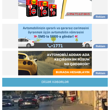
DİGƏR XƏBƏRLƏR