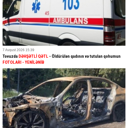
7 Avqust 2026 15:39
Tovuzda
DƏHŞƏTLİ QƏTL
- Öldürülən qadının və tutulan qohumun
FOTOLARI
- YENİLƏNİB