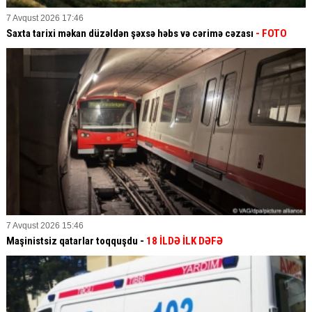
7 Avqust 2026 17:46
Saxta tarixi məkan düzəldən şəxsə həbs və cərimə cəzası
- FOTO
7 Avqust 2026 15:46
Maşinistsiz qatarlar toqquşdu -
18 İLDƏ İLK DƏFƏ