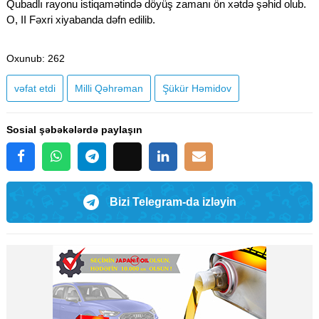
Qubadlı rayonu istiqamətində döyüş zamanı ön xətdə şəhid olub.
O, II Fəxri xiyabanda dəfn edilib.
Oxunub
: 262
vəfat etdi
Milli Qəhrəman
Şükür Həmidov
Sosial şəbəkələrdə paylaşın
Bizi Telegram-da izləyin