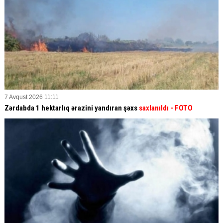
7 Avqust 2026 11:11
Zərdabda 1 hektarlıq ərazini yandıran şəxs
saxlanıldı
- FOTO