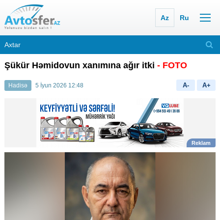
Az
Ru
Şükür Həmidovun xanımına ağır itki
- FOTO
A-
A+
Hadisə
5 İyun 2026 12:48