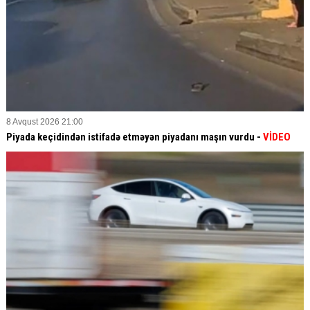
8 Avqust 2026 21:00
Piyada keçidindən istifadə etməyən piyadanı maşın vurdu -
VİDEO