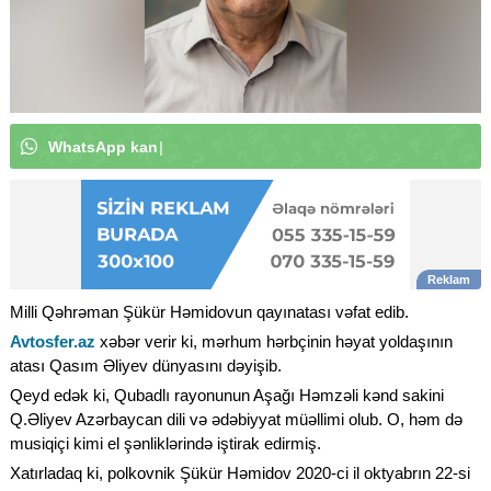
W
h
a
t
s
A
p
p
k
a
n
a
l
ı
m
ı
z
a
a
b
u
n
ə
o
l
u
n
|
Milli Qəhrəman Şükür Həmidovun qayınatası vəfat edib.
Avtosfer.az
xəbər verir ki, mərhum hərbçinin həyat yoldaşının
atası Qasım Əliyev dünyasını dəyişib.
Qeyd edək ki, Qubadlı rayonunun Aşağı Həmzəli kənd sakini
Q.Əliyev Azərbaycan dili və ədəbiyyat müəllimi olub. O, həm də
musiqiçi kimi el şənliklərində iştirak edirmiş.
Xatırladaq ki, polkovnik Şükür Həmidov 2020-ci il oktyabrın 22-si