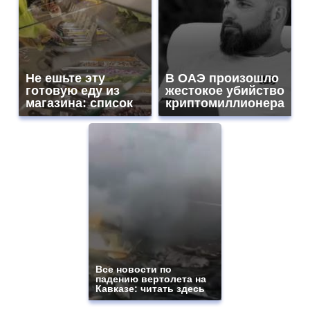
Не ешьте эту
В ОАЭ произошло
готовую еду из
жестокое убийство
магазина: список
криптомиллионера
Все новости по
падению вертолета на
Кавказе: читать здесь