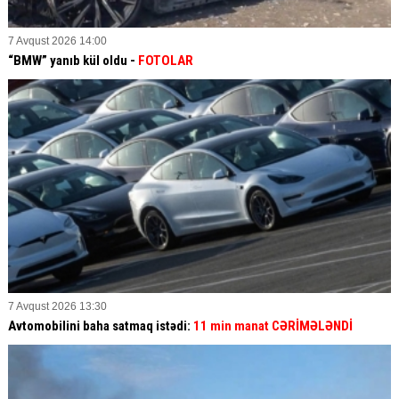
7 Avqust 2026 14:00
“BMW” yanıb kül oldu -
FOTOLAR
7 Avqust 2026 13:30
Avtomobilini baha satmaq istədi:
11 min manat CƏRİMƏLƏNDİ